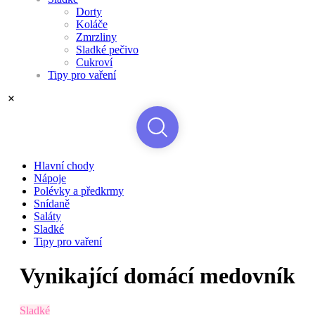
Dorty
Koláče
Zmrzliny
Sladké pečivo
Cukroví
Tipy pro vaření
Hlavní chody
Nápoje
Polévky a předkrmy
Snídaně
Saláty
Sladké
Tipy pro vaření
Vynikající domácí medovník
Sladké