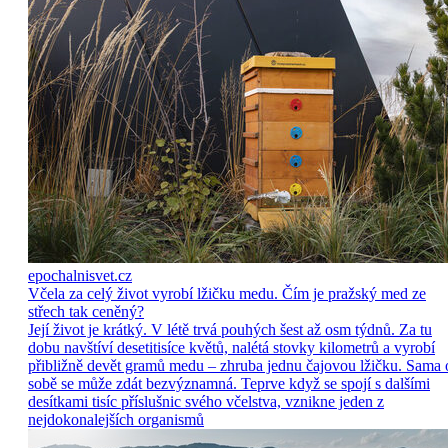
epochalnisvet.cz
Včela za celý život vyrobí lžičku medu. Čím je pražský med ze
střech tak ceněný?
Její život je krátký. V létě trvá pouhých šest až osm týdnů. Za tu
dobu navštíví desetitisíce květů, nalétá stovky kilometrů a vyrobí
přibližně devět gramů medu – zhruba jednu čajovou lžičku. Sama 
sobě se může zdát bezvýznamná. Teprve když se spojí s dalšími
desítkami tisíc příslušnic svého včelstva, vznikne jeden z
nejdokonalejších organismů