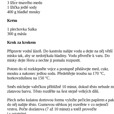
3 lžíce tmavého medu
1 lžička jedlé sody
400 g hladké mouky
Krém
1 plechovka Salka
300 g másla
Krok za krokem
Připravte vodní lázeň. Do kastrolu nalijte vodu a dejte na něj větší
misku tak, aby se nedotýkala hladiny. Vodu přiveďte k varu. Do
misky dejte Heru a nechte ji pomalu rozpustit.
Potom do ní rozklepněte vejce a postupně přidávejte med, cukr,
mouku a nakonec jedlou sodu. Předehřejte troubu na 170 °C,
horkovzdušnou na 150 °C.
Směs míchejte vařečkou přibližně 10 minut, dokud těsto nebude m
zlatavou barvu. Těsto rozdělte na šest stejně velkých dílů.
Plech nebo kulatou dortovou formu vyložte pečicím papírem a pak
do něj nalijte těsto. Gumovou stěrkou jej rozetřete v co nejtenčí
vrstvu. Pečte dozlatova (7 až 10 minut) a totéž proveďte
i s ostatními.