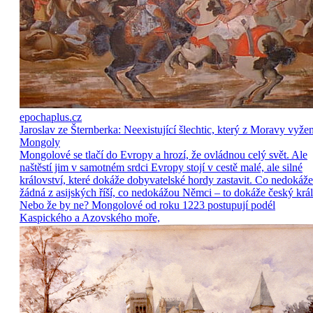
epochaplus.cz
Jaroslav ze Šternberka: Neexistující šlechtic, který z Moravy vyže
Mongoly
Mongolové se tlačí do Evropy a hrozí, že ovládnou celý svět. Ale
naštěstí jim v samotném srdci Evropy stojí v cestě malé, ale silné
království, které dokáže dobyvatelské hordy zastavit. Co nedokáže
žádná z asijských říší, co nedokážou Němci – to dokáže český král
Nebo že by ne? Mongolové od roku 1223 postupují podél
Kaspického a Azovského moře,