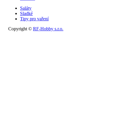
Saláty
Sladké
Tipy pro vaření
Copyright ©
RF-Hobby s.r.o.