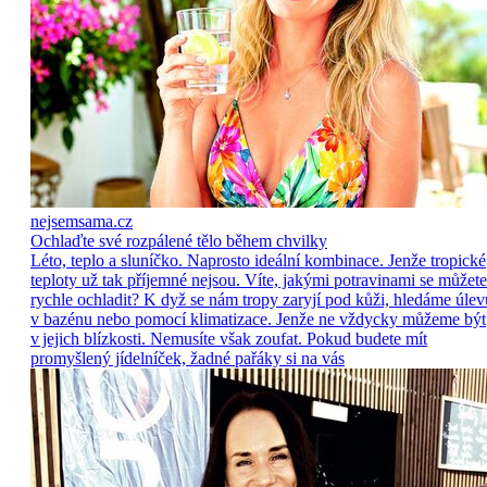
nejsemsama.cz
Ochlaďte své rozpálené tělo během chvilky
Léto, teplo a sluníčko. Naprosto ideální kombinace. Jenže tropické
teploty už tak příjemné nejsou. Víte, jakými potravinami se můžete
rychle ochladit? K dyž se nám tropy zaryjí pod kůži, hledáme úlev
v bazénu nebo pomocí klimatizace. Jenže ne vždycky můžeme být
v jejich blízkosti. Nemusíte však zoufat. Pokud budete mít
promyšlený jídelníček, žadné pařáky si na vás