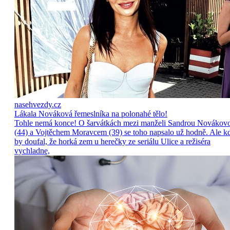
nasehvezdy.cz
Lákala Nováková řemeslníka na polonahé tělo!
Tohle nemá konce! O šarvátkách mezi manželi Sandrou Novákov
(44) a Vojtěchem Moravcem (39) se toho napsalo už hodně. Ale k
by doufal, že horká zem u herečky ze seriálu Ulice a režiséra
vychladne,