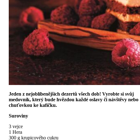
Jeden z nejoblíbenějších dezertů všech dob! Vyrobte si svůj
medovník, který bude hvězdou každé oslavy či návštěvy nebo
chuťovkou ke kafíčku.
Suroviny
3 vejce
1 Hera
300 g krupicového cukru