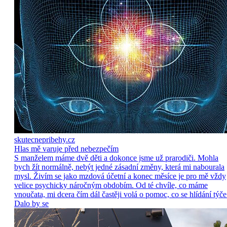
skutecnepribehy.cz
Hlas mě varuje před nebezpečím
S manželem máme dvě děti a dokonce jsme už prarodiči. Mohla
bych žít normálně, nebýt jedné zásadní změny, která mi nabourala
mysl. Živím se jako mzdová účetní a konec měsíce je pro mě vždy
velice psychicky náročným obdobím. Od té chvíle, co máme
vnoučata, mi dcera čím dál častěji volá o pomoc, co se hlídání týče
Dalo by se