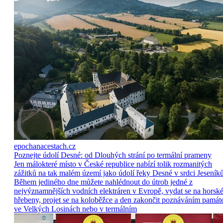
epochanacestach.cz
Poznejte údolí Desné: od Dlouhých strání po termální prameny
Jen málokteré místo v České republice nabízí tolik rozmanitých
zážitků na tak malém území jako údolí řeky Desné v srdci Jeseníků
Během jediného dne můžete nahlédnout do útrob jedné z
nejvýznamnějších vodních elektráren v Evropě, vydat se na horsk
hřebeny, projet se na koloběžce a den zakončit poznáváním památ
ve Velkých Losinách nebo v termálním