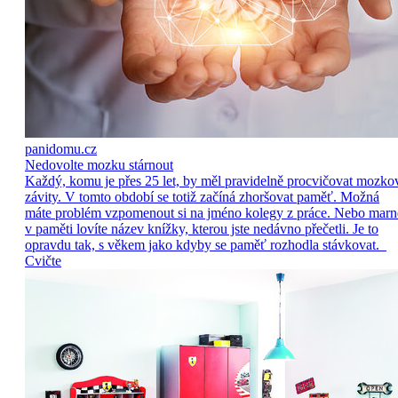
panidomu.cz
Nedovolte mozku stárnout
Každý, komu je přes 25 let, by měl pravidelně procvičovat mozko
závity. V tomto období se totiž začíná zhoršovat paměť. Možná
máte problém vzpomenout si na jméno kolegy z práce. Nebo marn
v paměti lovíte název knížky, kterou jste nedávno přečetli. Je to
opravdu tak, s věkem jako kdyby se paměť rozhodla stávkovat.
Cvičte