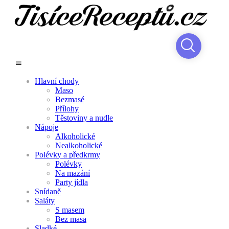
Hlavní chody
Maso
Bezmasé
Přílohy
Těstoviny a nudle
Nápoje
Alkoholické
Nealkoholické
Polévky a předkrmy
Polévky
Na mazání
Party jídla
Snídaně
Saláty
S masem
Bez masa
Sladké