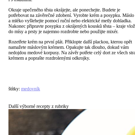
Okraje upečeného těsta okrájejte, ale ponechejte. Budete je
potřebovat na závěrečné zdobení. Vyrobte krém a posypku. Máslo
a mléko vyšlehejte pomocí ruční nebo elektrické metly dohladka.
Nakonec připravte posypku z okrájených kousků těsta – kraje vlož
do mísy a prsty je najemno rozdrobte nebo použijte mixér.
Rozetřete krém na první plát. Přiklopte další plackou, kterou opět
namažete máslovým krémem. Opakujte tak dlouho, dokud vám
nedojdou medové korpusy. Na závěr potřete celý dort ze všech str
krémem a poprašte rozdrolenými odkrojky.
štítky
:
medovník
Další výborné recepty z rubriky