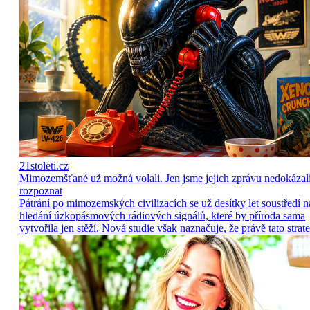
21stoleti.cz
Mimozemšťané už možná volali. Jen jsme jejich zprávu nedokázal
rozpoznat
Pátrání po mimozemských civilizacích se už desítky let soustředí n
hledání úzkopásmových rádiových signálů, které by příroda sama
vytvořila jen stěží. Nová studie však naznačuje, že právě tato strate