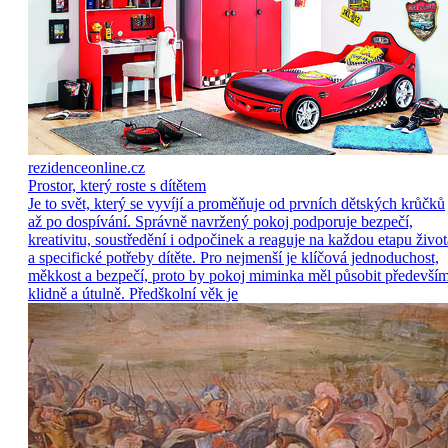
rezidenceonline.cz
Prostor, který roste s dítětem
Je to svět, který se vyvíjí a proměňuje od prvních dětských krůčků
až po dospívání. Správně navržený pokoj podporuje bezpečí,
kreativitu, soustředění i odpočinek a reaguje na každou etapu život
a specifické potřeby dítěte. Pro nejmenší je klíčová jednoduchost,
měkkost a bezpečí, proto by pokoj miminka měl působit předevší
klidně a útulně. Předškolní věk je