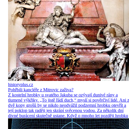
historyplus.cz
Pohřbili kancléře z Mitrovic zaživa?
Z kostelní hrobky u svatého Jakuba se ozývají dunivé rány a
tlumené výkřiky. „To jistě řádí duch,“ myslí si pověrčiví lidé. Ani 
dvě kopy grošů by se nikdo neodvážil podzemní hrobku otevřít a
její poklop tak raději jen skrápí svěcenou vodou. Za několik dní
divné burácení skutečně ustane. Když o mnoho let později hrobku