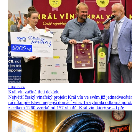
iluxus.cz
Král vín začíná třetí dekádu
Největší český vinařský projekt Král vín ve svém již jednadvacát
ročníku představil nejlepší domácí vína. Ta vybírala odborná porot
z celkem 1260 vzorků od 157 vinařů. Král vín, který se – i pře