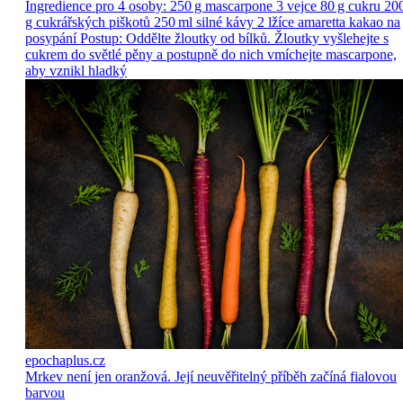
Ingredience pro 4 osoby: 250 g mascarpone 3 vejce 80 g cukru 20
g cukrářských piškotů 250 ml silné kávy 2 lžíce amaretta kakao na
posypání Postup: Oddělte žloutky od bílků. Žloutky vyšlehejte s
cukrem do světlé pěny a postupně do nich vmíchejte mascarpone,
aby vznikl hladký
epochaplus.cz
Mrkev není jen oranžová. Její neuvěřitelný příběh začíná fialovou
barvou