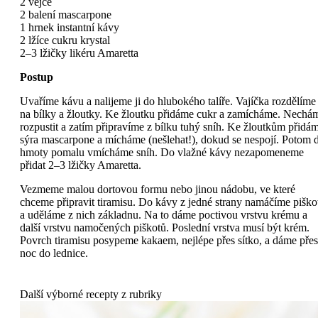
2 vejce
2 balení mascarpone
1 hrnek instantní kávy
2 lžíce cukru krystal
2–3 lžičky likéru Amaretta
Postup
Uvaříme kávu a nalijeme ji do hlubokého talíře. Vajíčka rozdělíme
na bílky a žloutky. Ke žloutku přidáme cukr a zamícháme. Nechá
rozpustit a zatím připravíme z bílku tuhý sníh. Ke žloutkům přidá
sýra mascarpone a mícháme (nešlehat!), dokud se nespojí. Potom 
hmoty pomalu vmícháme sníh. Do vlažné kávy nezapomeneme
přidat 2–3 lžičky Amaretta.
Vezmeme malou dortovou formu nebo jinou nádobu, ve které
chceme připravit tiramisu. Do kávy z jedné strany namáčíme piško
a uděláme z nich základnu. Na to dáme poctivou vrstvu krému a
další vrstvu namočených piškotů. Poslední vrstva musí být krém.
Povrch tiramisu posypeme kakaem, nejlépe přes sítko, a dáme přes
noc do lednice.
Další výborné recepty z rubriky