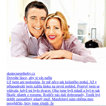
skutecnepribehy.cz
Dovolte lásce, aby si vás našla
Už jsem ani nedoufala, že mě něco tak krásného potká. Až v
pětapadesáti jsem zažila lásku na první pohled. Poprvé jsem se
vdávala, když mi bylo dvacet. Oba jsme byli mladí a byl to tak
říkajíc sňatek z rozumu. Rodiče nás dali dohromady, Toník byl
dobře zaopatřený mladý muž. Manželství nám oběma moc
nesvědčilo, brzy jsme zjistili, že