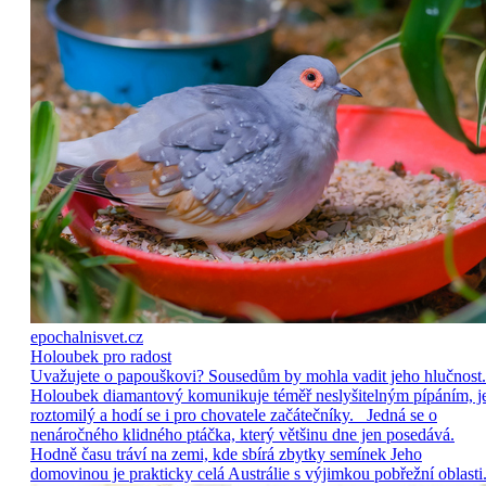
epochalnisvet.cz
Holoubek pro radost
Uvažujete o papouškovi? Sousedům by mohla vadit jeho hlučnost.
Holoubek diamantový komunikuje téměř neslyšitelným pípáním, j
roztomilý a hodí se i pro chovatele začátečníky. Jedná se o
nenáročného klidného ptáčka, který většinu dne jen posedává.
Hodně času tráví na zemi, kde sbírá zbytky semínek Jeho
domovinou je prakticky celá Austrálie s výjimkou pobřežní oblasti