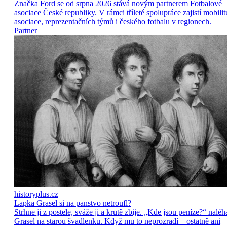
Značka Ford se od srpna 2026 stává novým partnerem Fotbalové
asociace České republiky. V rámci tříleté spolupráce zajistí mobilit
asociace, reprezentačních týmů i českého fotbalu v regionech.
Partner
historyplus.cz
Lapka Grasel si na panstvo netroufl?
Strhne ji z postele, sváže ji a krutě zbije. „Kde jsou peníze?“ naléh
Grasel na starou švadlenku. Když mu to neprozradí – ostatně ani