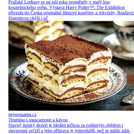
Pražské Letňany se na půl roku proměnily v malý kus
kouzelnického světa. Výstava Harry Potter™: The Exhibition
přivezla do Česka originální filmové kostýmy a rekvizity, Bradavic
Hagridovu chýši i uč
nejsemsama.cz
Tiramisu s mascarpone a kávou
Slavný italský dezert je ideální tečkou za rodinným obědem i
slavnostní večeří a jeho příprava je jednodušší, než se může zdát.