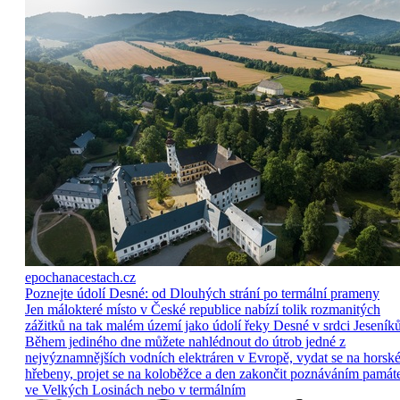
epochanacestach.cz
Poznejte údolí Desné: od Dlouhých strání po termální prameny
Jen málokteré místo v České republice nabízí tolik rozmanitých
zážitků na tak malém území jako údolí řeky Desné v srdci Jeseníků
Během jediného dne můžete nahlédnout do útrob jedné z
nejvýznamnějších vodních elektráren v Evropě, vydat se na horsk
hřebeny, projet se na koloběžce a den zakončit poznáváním památ
ve Velkých Losinách nebo v termálním