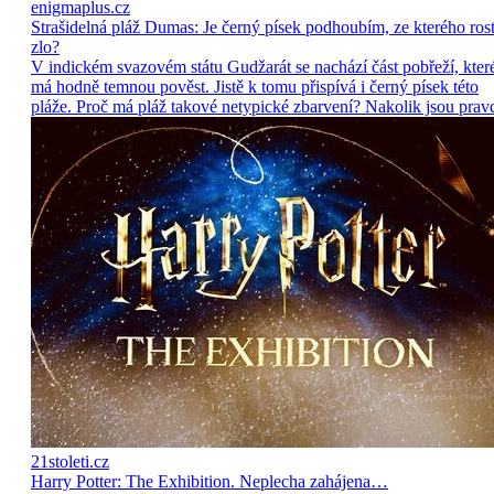
enigmaplus.cz
Strašidelná pláž Dumas: Je černý písek podhoubím, ze kterého ros
zlo?
V indickém svazovém státu Gudžarát se nachází část pobřeží, kter
má hodně temnou pověst. Jistě k tomu přispívá i černý písek této
pláže. Proč má pláž takové netypické zbarvení? Nakolik jsou prav
21stoleti.cz
Harry Potter: The Exhibition. Neplecha zahájena…