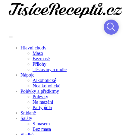
Hlavní chody
Maso
Bezmasé
Přílohy
Těstoviny a nudle
Nápoje
Alkoholické
Nealkoholické
Polévky a předkrmy
Polévky
Na mazání
Party jídla
Snídaně
Saláty
S masem
Bez masa
Sladké