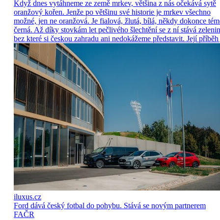
Když dnes vytáhneme ze země mrkev, většina z nás očekává sytě
oranžový kořen. Jenže po většinu své historie je mrkev všechno
možné, jen ne oranžová. Je fialová, žlutá, bílá, někdy dokonce tém
černá. Až díky stovkám let pečlivého šlechtění se z ní stává zelenin
bez které si českou zahradu ani nedokážeme představit. Její příběh 
iluxus.cz
Ford dává český fotbal do pohybu. Stává se novým partnerem
FAČR