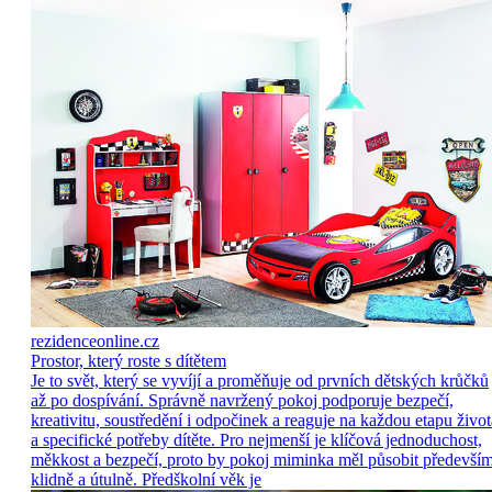
rezidenceonline.cz
Prostor, který roste s dítětem
Je to svět, který se vyvíjí a proměňuje od prvních dětských krůčků
až po dospívání. Správně navržený pokoj podporuje bezpečí,
kreativitu, soustředění i odpočinek a reaguje na každou etapu život
a specifické potřeby dítěte. Pro nejmenší je klíčová jednoduchost,
měkkost a bezpečí, proto by pokoj miminka měl působit předevší
klidně a útulně. Předškolní věk je