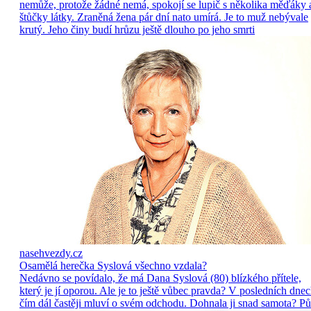
nemůže, protože žádné nemá, spokojí se lupič s několika měďáky 
štůčky látky. Zraněná žena pár dní nato umírá. Je to muž nebývale
krutý. Jeho činy budí hrůzu ještě dlouho po jeho smrti
nasehvezdy.cz
Osamělá herečka Syslová všechno vzdala?
Nedávno se povídalo, že má Dana Syslová (80) blízkého přítele,
který je jí oporou. Ale je to ještě vůbec pravda? V posledních dne
čím dál častěji mluví o svém odchodu. Dohnala ji snad samota? Pů