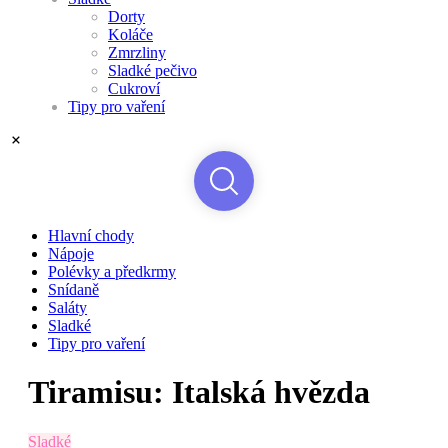
Dorty
Koláče
Zmrzliny
Sladké pečivo
Cukroví
Tipy pro vaření
Hlavní chody
Nápoje
Polévky a předkrmy
Snídaně
Saláty
Sladké
Tipy pro vaření
Tiramisu: Italská hvězda
Sladké