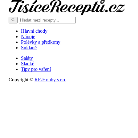
Hlavní chody
Nápoje
Polévky a předkrmy
Snídaně
Saláty
Sladké
Tipy pro vaření
Copyright ©
RF-Hobby s.r.o.