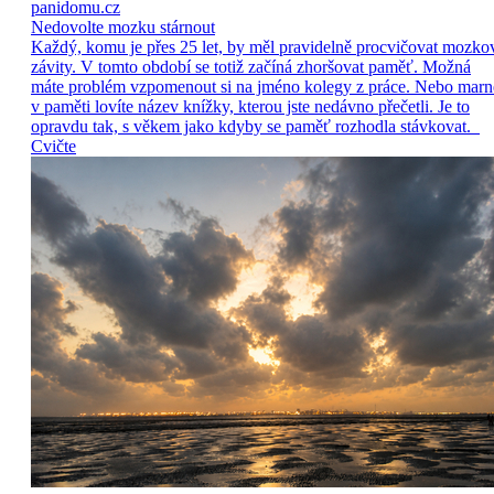
panidomu.cz
Nedovolte mozku stárnout
Každý, komu je přes 25 let, by měl pravidelně procvičovat mozko
závity. V tomto období se totiž začíná zhoršovat paměť. Možná
máte problém vzpomenout si na jméno kolegy z práce. Nebo marn
v paměti lovíte název knížky, kterou jste nedávno přečetli. Je to
opravdu tak, s věkem jako kdyby se paměť rozhodla stávkovat.
Cvičte