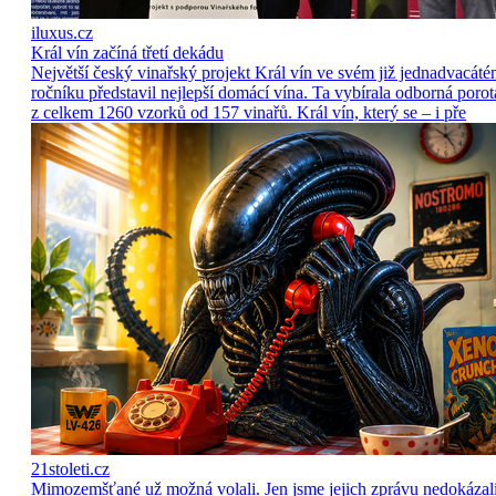
iluxus.cz
Král vín začíná třetí dekádu
Největší český vinařský projekt Král vín ve svém již jednadvacát
ročníku představil nejlepší domácí vína. Ta vybírala odborná porot
z celkem 1260 vzorků od 157 vinařů. Král vín, který se – i pře
21stoleti.cz
Mimozemšťané už možná volali. Jen jsme jejich zprávu nedokázal