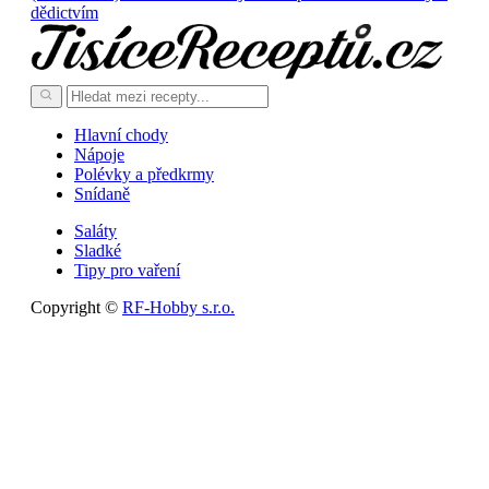
dědictvím
Hlavní chody
Nápoje
Polévky a předkrmy
Snídaně
Saláty
Sladké
Tipy pro vaření
Copyright ©
RF-Hobby s.r.o.