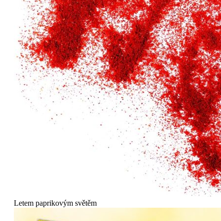
Letem paprikovým světěm