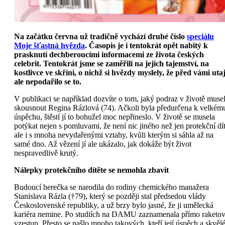
Na začátku června už tradičně vychází druhé číslo
speciálu
Moje šťastná hvězda
. Časopis je i tentokrát opět nabitý k
prasknutí dechberoucími informacemi ze života českých
celebrit. Tentokrát jsme se zaměřili na jejich tajemství, na
kostlivce ve skříni, o nichž si hvězdy myslely, že před vámi utaj
ale nepodařilo se to.
V publikaci se například dozvíte o tom, jaký podraz v životě muse
skousnout Regina Rázlová (74). Ačkoli byla předurčena k velkém
úspěchu, štěstí jí to bohužel moc nepřineslo. V životě se musela
potýkat nejen s pomluvami, že není nic jiného než jen protekční dít
ale i s mnoha nevydařenými vztahy, kvůli kterým si sáhla až na
samé dno. Až vězení jí ale ukázalo, jak dokáže být život
nespravedlivě krutý.
Nálepky protekčního dítěte se nemohla zbavit
Budoucí herečka se narodila do rodiny chemického manažera
Stanislava Rázla (†79), který se později stal předsedou vlády
Československé republiky, a už brzy bylo jasné, že ji umělecká
kariéra nemine. Po studiích na DAMU zaznamenala přímo raketo
vzestup. Přesto se našlo mnoho takových, kteří její úspěch a skvěl