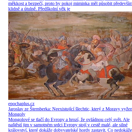
měkkost a bezpečí, proto by pokoj miminka měl působit předevší
klidně a útulně. Předškolní věk je
epochaplus.cz
Jaroslav ze Šternberka: Neexistující šlechtic, který z Moravy vyže
Mongoly
Mongolové se tlačí do Evropy a hrozí, že ovládnou celý svět. Ale
naštěstí jim v samotném srdci Evropy stojí v cestě malé, ale silné
království, které dokáže dobyvatelské hordy zastavit. Co nedokáže