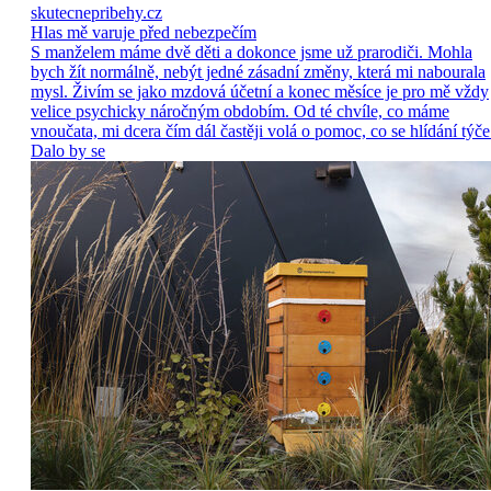
skutecnepribehy.cz
Hlas mě varuje před nebezpečím
S manželem máme dvě děti a dokonce jsme už prarodiči. Mohla
bych žít normálně, nebýt jedné zásadní změny, která mi nabourala
mysl. Živím se jako mzdová účetní a konec měsíce je pro mě vždy
velice psychicky náročným obdobím. Od té chvíle, co máme
vnoučata, mi dcera čím dál častěji volá o pomoc, co se hlídání týče
Dalo by se