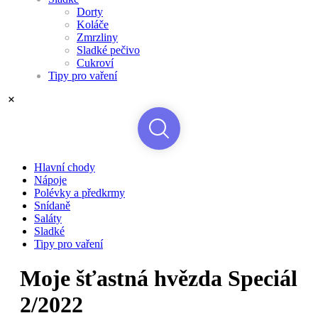
Dorty
Koláče
Zmrzliny
Sladké pečivo
Cukroví
Tipy pro vaření
Hlavní chody
Nápoje
Polévky a předkrmy
Snídaně
Saláty
Sladké
Tipy pro vaření
Moje šťastná hvězda Speciál
2/2022