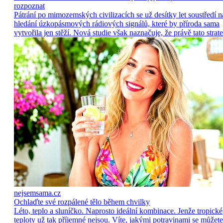
rozpoznat
Pátrání po mimozemských civilizacích se už desítky let soustředí n
hledání úzkopásmových rádiových signálů, které by příroda sama
vytvořila jen stěží. Nová studie však naznačuje, že právě tato strate
nejsemsama.cz
Ochlaďte své rozpálené tělo během chvilky
Léto, teplo a sluníčko. Naprosto ideální kombinace. Jenže tropické
teploty už tak příjemné nejsou. Víte, jakými potravinami se můžete