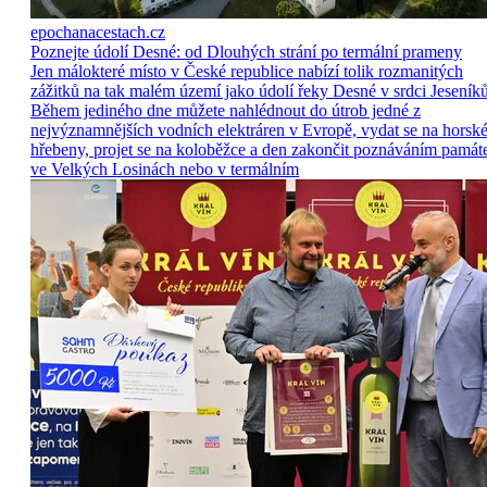
epochanacestach.cz
Poznejte údolí Desné: od Dlouhých strání po termální prameny
Jen málokteré místo v České republice nabízí tolik rozmanitých
zážitků na tak malém území jako údolí řeky Desné v srdci Jeseníků
Během jediného dne můžete nahlédnout do útrob jedné z
nejvýznamnějších vodních elektráren v Evropě, vydat se na horsk
hřebeny, projet se na koloběžce a den zakončit poznáváním památ
ve Velkých Losinách nebo v termálním