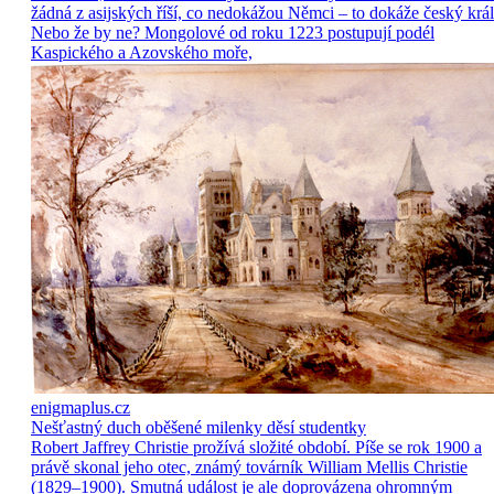
žádná z asijských říší, co nedokážou Němci – to dokáže český král
Nebo že by ne? Mongolové od roku 1223 postupují podél
Kaspického a Azovského moře,
enigmaplus.cz
Nešťastný duch oběšené milenky děsí studentky
Robert Jaffrey Christie prožívá složité období. Píše se rok 1900 a
právě skonal jeho otec, známý továrník William Mellis Christie
(1829–1900). Smutná událost je ale doprovázena ohromným