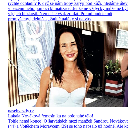
rychle ochladit? K dyž se nám tropy zaryjí pod kůži, hledáme úlev
v bazénu nebo pomocí klimatizace. Jenže ne vždycky můžeme být
v jejich blízkosti. Nemusíte však zoufat. Pokud budete mít
promyšlený jídelníček, žadné pařáky si na vás
nasehvezdy.cz
Lákala Nováková řemeslníka na polonahé tělo!
Tohle nemá konce! O šarvátkách mezi manželi Sandrou Novákov
(44) a Vojtěchem Moravcem (39) se toho napsalo už hodně. Ale k