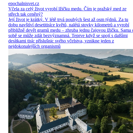
epochalnisvet.cz
Včela za celý život vyrobí lžičku medu. Čím je pražský med ze
střech tak ceněný?
Její život je krátký. V létě trvá pouhých šest až osm týdnů. Za tu
dobu navštíví desetitisíce květů, nalétá stovky kilometrů a vyrobí
přibližně devět gramů medu – zhruba jednu čajovou lžičku. Sama 
sobě se může zdát bezvýznamná. Teprve když se spojí s dalšími
desítkami tisíc příslušnic svého včelstva, vznikne jeden z
nejdokonalejších organismů