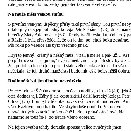
role přisuzovali tomu, že byl její otec takzvaně velké zvíře.
Na muže měla velkou smůlu
S prvními velkými úspěchy přišly také první lásky. Tou první neby
nikdo jiný než její pohledný kolega Petr Štěpánek (73), dnes manž
herečky Zlaty Adamovské (63). Tehdy tvořili vskutku nádherný pá
a Rázlová byla přesvědčená, že on je tím, po jehož boku zestárne.
Půl roku po veselce ale bylo všechno jinak.
„Byl to jemný, krásný a něžný muž. Vzali jsme se a pak už… Asi
po půl roce si našel jinou,“ svěřila nedávno a z jejích slov bylo zná
že i po tolika letech je to pro ni stále velice bolavé téma. To však
nečekala, že její druhé manželství bude mít ještě bolestnější dohru.
Rodinné štěstí jim dlouho nevydrželo
Po rozvodu se Štěpánkem se herečce narodil syn Lukáš (49), jeho
otce dodnes tají. Záhy jí ale cestu zkřížil další herecký kolega Petr
Oliva (†75). I on byl v té době považován za idol mnoha žen. Ani 
však Rázlovou neodradilo. Ve skrytu duše doufala, že po dvou
nevydařených vztazích to konečně bude to pravé ořechové. Ne
nadarmo se totiž říká, do třetice všeho dobrého.
Na jejich svatbu tehdy dorazila spousta velice zvučných jmen