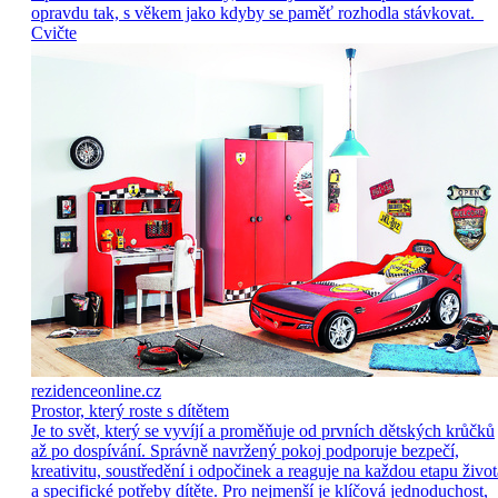
opravdu tak, s věkem jako kdyby se paměť rozhodla stávkovat.
Cvičte
rezidenceonline.cz
Prostor, který roste s dítětem
Je to svět, který se vyvíjí a proměňuje od prvních dětských krůčků
až po dospívání. Správně navržený pokoj podporuje bezpečí,
kreativitu, soustředění i odpočinek a reaguje na každou etapu život
a specifické potřeby dítěte. Pro nejmenší je klíčová jednoduchost,