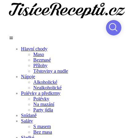
Hlavní chody
Maso
Bezmasé
Přílohy
Těstoviny a nudle
Nápoje
Alkoholické
Nealkoholické
Polévky a předkrmy
Polévky
Na mazání
Party jídla
Snídaně
Saláty
S masem
Bez masa
Sladké