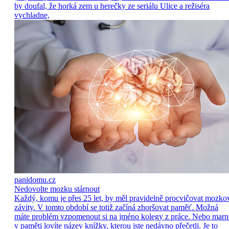
by doufal, že horká zem u herečky ze seriálu Ulice a režiséra
vychladne,
panidomu.cz
Nedovolte mozku stárnout
Každý, komu je přes 25 let, by měl pravidelně procvičovat mozko
závity. V tomto období se totiž začíná zhoršovat paměť. Možná
máte problém vzpomenout si na jméno kolegy z práce. Nebo marn
v paměti lovíte název knížky, kterou jste nedávno přečetli. Je to