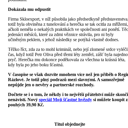
Dokázala mu odpustit
Firma Skloexport, v níž působila jako předsedkyně představenstva
totiž byla obviněna z tunelování a herečka se tak ocitla za mřížemi,
ačkoli neměla o nekalých praktikách ve společnosti ani ponětí. Tě
jedenáct měsíců, které za zdmi věznice strávila, pro ni byly
učiněným peklem, s jehož následky se potýká vlastně dodnes.
Těžko říct, zda za to mohl kriminál, nebo její zlomené srdce vyléči
čas, když totiž Petr Oliva před třemi léty zemřel, zášť byla najedn
pryč. Herečka mu dokonce poděkovala za všechna ta krásná léta,
kdy byla po jeho boku šťastná.
V časopise se však dozvíte mnohem více než jen příběh o Regi
Rázlové. Je totiž plný podrazů mezi slavnými. A samozřejmě
nepůjde jen o nevěry a partnerské rozchody.
Dočtete se i o tom, že někdy i to největší přátelství může skonči
nenávistí. Nový
speciál Mojí šťastné hvězdy
si můžete koupit z
pouhých 39,90 Kč.
Titul objednejte