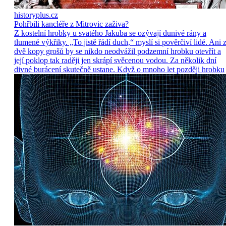
historyplus.cz
Pohřbili kancléře z Mitrovic zaživa?
Z kostelní hrobky u svatého Jakuba se ozývají dunivé rány a
tlumené výkřiky. „To jistě řádí duch,“ myslí si pověrčiví lidé. Ani 
dvě kopy grošů by se nikdo neodvážil podzemní hrobku otevřít a
její poklop tak raději jen skrápí svěcenou vodou. Za několik dní
divné burácení skutečně ustane. Když o mnoho let později hrobku