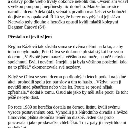
a oslavy podle všeho trvaly dokonce několik dní. Ovšem ani vdav
s velkou pompou jí nepřinesly nic dobrého. Manželům se sice
narodila dcera Adéla (44), scénář z prvního manželství se bohužel
do jisté míry opakoval. Říká se, že herec nevydýchal její slávu.
Netrvalo tedy dlouho a herečku opustil kvůli mladší kolegyni
Dagmar Čárové (64).
Přestal o ni jevit zájem
Regina Rázlová tak zůstala sama se dvěma dětmi na krku, a aby
toho nebylo málo, Petr Oliva se dokonce přestal stýkat i se svou
dcerou. „V životě jsem narazila většinou na muže, na něž nebylo
spolehnutí. Byli i nevěrní, šmejdi, a já byla většinou poslední, kdo
na to přišel,“ okomentovala své nezdary.
Když se Oliva se svou dcerou po dlouhých letech potkal na jedné
akci, prohodili spolu jen pár slov a tím to haslo. „Vždyť jsem ji
neviděl snad pětatřicet nebo více let. Pouta se prostě nějak
zpřetrhala,“ dodal k tomu. Osud ale jako by měl stále pocit, že toh
ještě nebylo dost.
Po roce 1989 se herečka dostala na černou listinu kvůli svému
vysoce postavenému otci. Vyhodili ji z Národního divadla a hvězd
filmového plátna skončila téměř na dlažbě. Jeden čas proto
pracovala i jako prodavačka chlebíčků. Trn z paty jí nevytrhlo ani
podnikání.