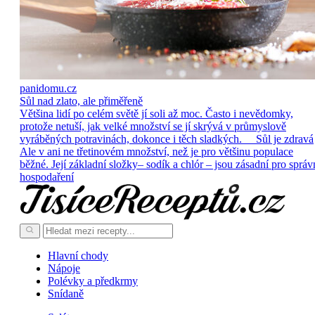
panidomu.cz
Sůl nad zlato, ale přiměřeně
Většina lidí po celém světě jí soli až moc. Často i nevědomky,
protože netuší, jak velké množství se jí skrývá v průmyslově
vyráběných potravinách, dokonce i těch sladkých. Sůl je zdravá
Ale v ani ne třetinovém množství, než je pro většinu populace
běžné. Její základní složky– sodík a chlór – jsou zásadní pro správ
hospodaření
Hlavní chody
Nápoje
Polévky a předkrmy
Snídaně