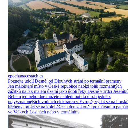
epochanacestach.cz
Poznejte údolí Desné: od Dlouhých strání po termální prameny
Jen málokteré místo v České republice nabízí tolik rozmanitých
zážitků na tak malém území jako údolí řeky Desné v srdci Jeseníků
Během jediného dne můžete nahlédnout do útrob jedné z
nejvýznamnějších vodních elektráren v Evropě, vydat se na horsk
hřebeny, projet se na koloběžce a den zakončit poznáváním památ
ve Velkých Losinách nebo v termálním