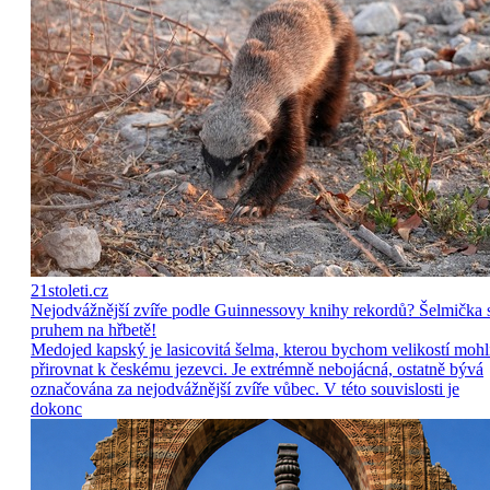
21stoleti.cz
Nejodvážnější zvíře podle Guinnessovy knihy rekordů? Šelmička 
pruhem na hřbetě!
Medojed kapský je lasicovitá šelma, kterou bychom velikostí mohl
přirovnat k českému jezevci. Je extrémně nebojácná, ostatně bývá
označována za nejodvážnější zvíře vůbec. V této souvislosti je
dokonc