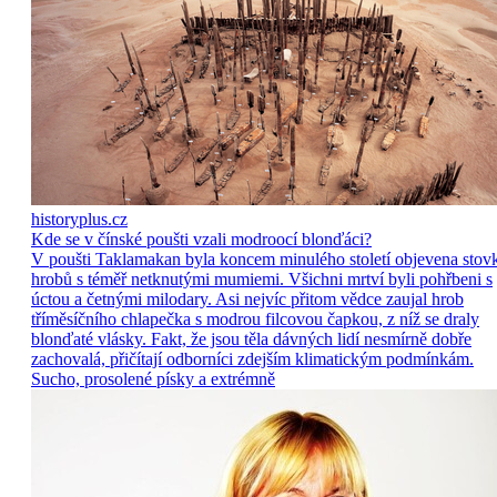
historyplus.cz
Kde se v čínské poušti vzali modroocí blonďáci?
V poušti Taklamakan byla koncem minulého století objevena stov
hrobů s téměř netknutými mumiemi. Všichni mrtví byli pohřbeni s
úctou a četnými milodary. Asi nejvíc přitom vědce zaujal hrob
tříměsíčního chlapečka s modrou filcovou čapkou, z níž se draly
blonďaté vlásky. Fakt, že jsou těla dávných lidí nesmírně dobře
zachovalá, přičítají odborníci zdejším klimatickým podmínkám.
Sucho, prosolené písky a extrémně