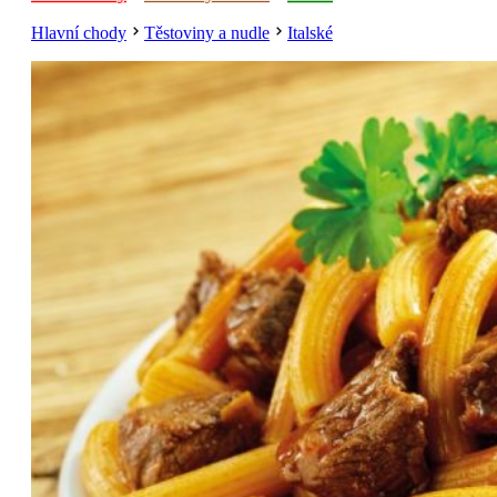
Hlavní chody
Těstoviny a nudle
Italské