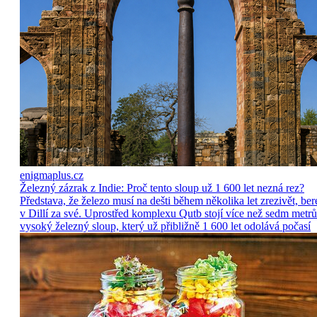
enigmaplus.cz
Železný zázrak z Indie: Proč tento sloup už 1 600 let nezná rez?
Představa, že železo musí na dešti během několika let zrezivět, ber
v Dillí za své. Uprostřed komplexu Qutb stojí více než sedm metrů
vysoký železný sloup, který už přibližně 1 600 let odolává počasí