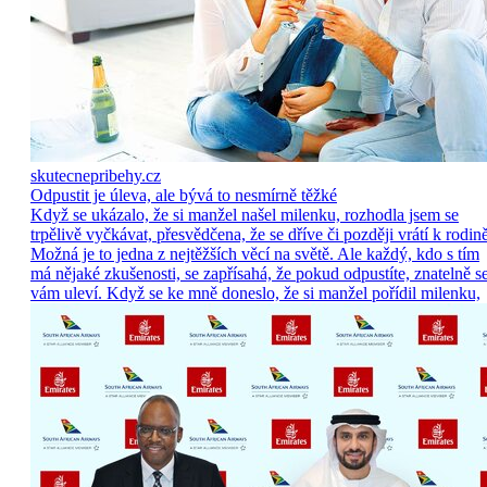
skutecnepribehy.cz
Odpustit je úleva, ale bývá to nesmírně těžké
Když se ukázalo, že si manžel našel milenku, rozhodla jsem se
trpělivě vyčkávat, přesvědčena, že se dříve či později vrátí k rodině
Možná je to jedna z nejtěžších věcí na světě. Ale každý, kdo s tím
má nějaké zkušenosti, se zapřísahá, že pokud odpustíte, znatelně s
vám uleví. Když se ke mně doneslo, že si manžel pořídil milenku,