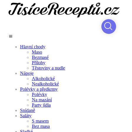
Hlavní chody
Maso
Bezmasé
Přílohy
Těstoviny a nudle
Nápoje
Alkoholické
Nealkoholické
Polévky a předkrmy
Polévky
Na mazání
Party jídla
Snídaně
Saláty
S masem
Bez masa
Sladké