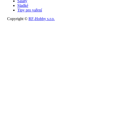
Saláty
Sladké
Tipy pro vaření
Copyright ©
RF-Hobby s.r.o.