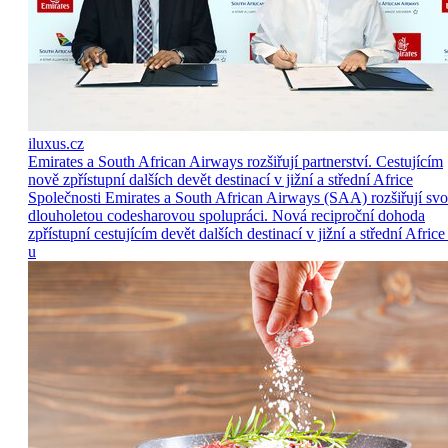
iluxus.cz
Emirates a South African Airways rozšiřují partnerství. Cestujícím
nově zpřístupní dalších devět destinací v jižní a střední Africe
Společnosti Emirates a South African Airways (SAA) rozšiřují sv
dlouholetou codesharovou spolupráci. Nová reciproční dohoda
zpřístupní cestujícím devět dalších destinací v jižní a střední Africe
u