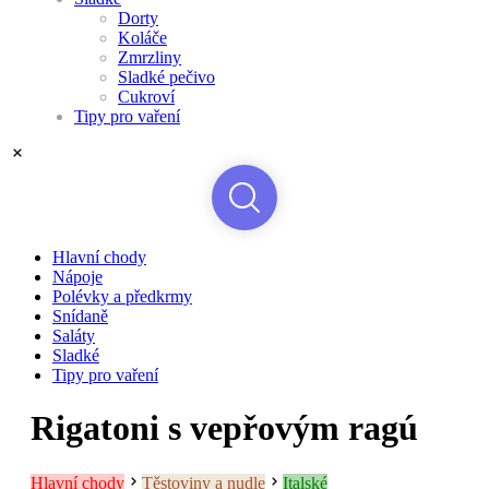
Dorty
Koláče
Zmrzliny
Sladké pečivo
Cukroví
Tipy pro vaření
Hlavní chody
Nápoje
Polévky a předkrmy
Snídaně
Saláty
Sladké
Tipy pro vaření
Rigatoni s vepřovým ragú
Hlavní chody
Těstoviny a nudle
Italské