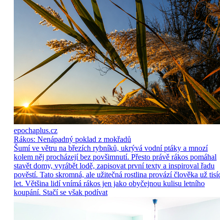
epochaplus.cz
Rákos: Nenápadný poklad z mokřadů
Šumí ve větru na březích rybníků, ukrývá vodní ptáky a mnozí
kolem něj procházejí bez povšimnutí. Přesto právě rákos pomáhal
stavět domy, vyrábět lodě, zapisovat první texty a inspiroval řadu
pověstí. Tato skromná, ale užitečná rostlina provází člověka už tisí
let. Většina lidí vnímá rákos jen jako obyčejnou kulisu letního
koupání. Stačí se však podívat