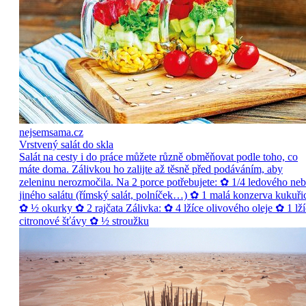
nejsemsama.cz
Vrstvený salát do skla
Salát na cesty i do práce můžete různě obměňovat podle toho, co
máte doma. Zálivkou ho zalijte až těsně před podáváním, aby
zeleninu nerozmočila. Na 2 porce potřebujete: ✿ 1/4 ledového ne
jiného salátu (římský salát, polníček…) ✿ 1 malá konzerva kukuři
✿ ½ okurky ✿ 2 rajčata Zálivka: ✿ 4 lžíce olivového oleje ✿ 1 lží
citronové šťávy ✿ ½ stroužku