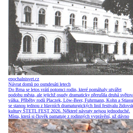
epochalnisvet.cz
Návrat domů po osmdesáti letech
Do Brna se letos vrátí potomci rodin, které pomáhaly utvářet
podobu města, ale jejichž osudy dramaticky přerušila druhá světov
válka. Příběhy rodů Placzek, Löw-Beer, Fuhrmann, Kohn a Stiass
se stanou jednou z hlavních dramaturgických linií festivalu židovs
kultury ŠTETL FEST 2026. Některé návraty nejsou jednoduché.
Místa, která si člověk pamatuje z rodinných vyprávění, už dávno