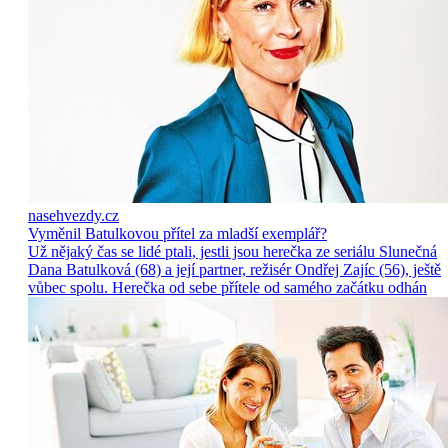
nasehvezdy.cz
Vyměnil Batulkovou přítel za mladší exemplář?
Už nějaký čas se lidé ptali, jestli jsou herečka ze seriálu Slunečná
Dana Batulková (68) a její partner, režisér Ondřej Zajíc (56), ještě
vůbec spolu. Herečka od sebe přítele od samého začátku odhán