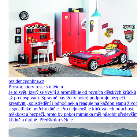
rezidenceonline.cz
Prostor, který roste s dítětem
Je to svět, který se vyvíjí a proměňuje od prvních dětských krůčků
až po dospívání. Správně navržený pokoj podporuje bezpečí,
kreativitu, soustředění i odpočinek a reaguje na každou etapu život
a specifické potřeby dítěte. Pro nejmenší je klíčová jednoduchost,
měkkost a bezpečí, proto by pokoj miminka měl působit předevší
klidně a útulně. Předškolní věk je