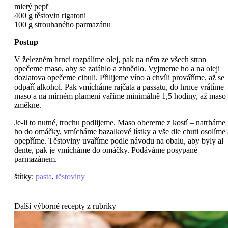
mletý pepř
400 g těstovin rigatoni
100 g strouhaného parmazánu
Postup
V železném hrnci rozpálíme olej, pak na něm ze všech stran
opečeme maso, aby se zatáhlo a zhnědlo. Vyjmeme ho a na oleji
dozlatova opečeme cibuli. Přilijeme víno a chvíli prováříme, až se
odpaří alkohol. Pak vmícháme rajčata a passatu, do hrnce vrátíme
maso a na mírném plameni vaříme minimálně 1,5 hodiny, až maso
změkne.
Je-li to nutné, trochu podlijeme. Maso obereme z kostí – natrháme
ho do omáčky, vmícháme bazalkové lístky a vše dle chuti osolíme 
opepříme. Těstoviny uvaříme podle návodu na obalu, aby byly al
dente, pak je vmícháme do omáčky. Podáváme posypané
parmazánem.
štítky
:
pasta
,
těstoviny
Další výborné recepty z rubriky