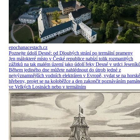
epochanacestach.cz
Poznejte údolí Desné: od Dlouhých strání po termální prameny
Jen málokteré místo v České republice nabízí tolik rozmanitých
zážitků na tak malém území jako údolí řeky Desné v srdci Jeseníků
Během jediného dne můžete nahlédnout do útrob jedné z
nejvýznamnějších vodních elektráren v Evropě, vydat se na horsk
hřebeny, projet se na koloběžce a den zakončit poznáváním památ
ve Velkých Losinách nebo v termálním