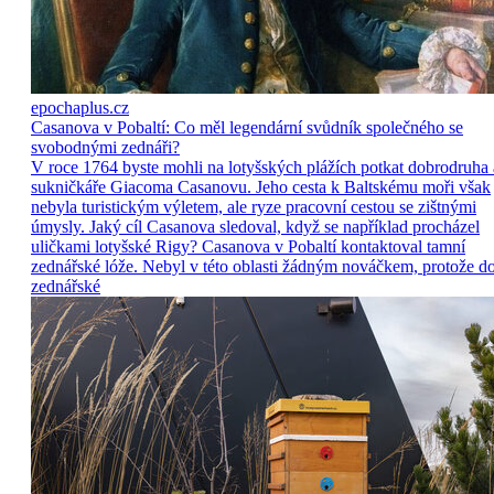
epochaplus.cz
Casanova v Pobaltí: Co měl legendární svůdník společného se
svobodnými zednáři?
V roce 1764 byste mohli na lotyšských plážích potkat dobrodruha 
sukničkáře Giacoma Casanovu. Jeho cesta k Baltskému moři však
nebyla turistickým výletem, ale ryze pracovní cestou se zištnými
úmysly. Jaký cíl Casanova sledoval, když se například procházel
uličkami lotyšské Rigy? Casanova v Pobaltí kontaktoval tamní
zednářské lóže. Nebyl v této oblasti žádným nováčkem, protože d
zednářské