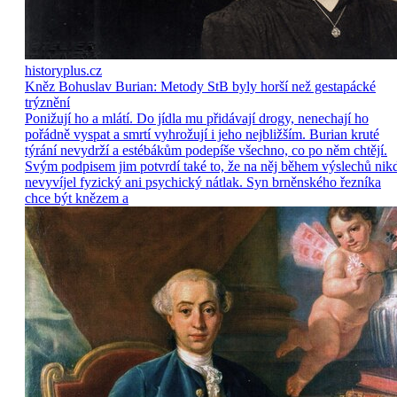
historyplus.cz
Kněz Bohuslav Burian: Metody StB byly horší než gestapácké
trýznění
Ponižují ho a mlátí. Do jídla mu přidávají drogy, nenechají ho
pořádně vyspat a smrtí vyhrožují i jeho nejbližším. Burian kruté
týrání nevydrží a estébákům podepíše všechno, co po něm chtějí.
Svým podpisem jim potvrdí také to, že na něj během výslechů nik
nevyvíjel fyzický ani psychický nátlak. Syn brněnského řezníka
chce být knězem a