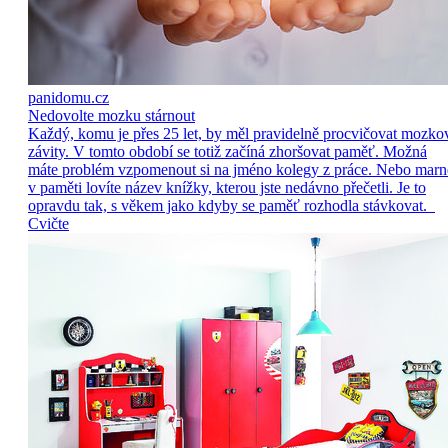
panidomu.cz
Nedovolte mozku stárnout
Každý, komu je přes 25 let, by měl pravidelně procvičovat mozko
závity. V tomto období se totiž začíná zhoršovat paměť. Možná
máte problém vzpomenout si na jméno kolegy z práce. Nebo marn
v paměti lovíte název knížky, kterou jste nedávno přečetli. Je to
opravdu tak, s věkem jako kdyby se paměť rozhodla stávkovat.
Cvičte