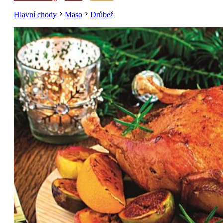
Hlavní chody
Maso
Drůbež