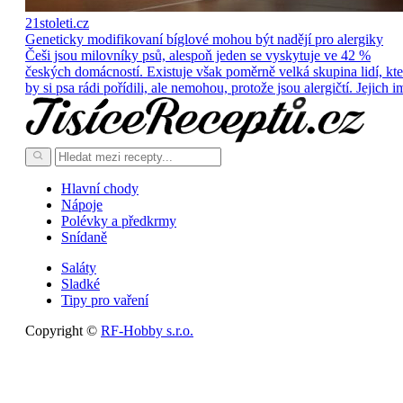
21stoleti.cz
Geneticky modifikovaní bíglové mohou být nadějí pro alergiky
Češi jsou milovníky psů, alespoň jeden se vyskytuje ve 42 %
českých domácností. Existuje však poměrně velká skupina lidí, kte
by si psa rádi pořídili, ale nemohou, protože jsou alergičtí. Jejich i
Hlavní chody
Nápoje
Polévky a předkrmy
Snídaně
Saláty
Sladké
Tipy pro vaření
Copyright ©
RF-Hobby s.r.o.