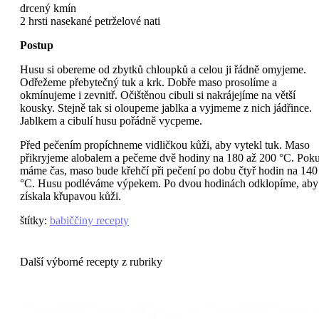
drcený kmín
2 hrsti nasekané petrželové nati
Postup
Husu si obereme od zbytků chloupků a celou ji řádně omyjeme.
Odřežeme přebytečný tuk a krk. Dobře maso prosolíme a
okmínujeme i zevnitř. Očištěnou cibuli si nakrájejíme na větší
kousky. Stejně tak si oloupeme jablka a vyjmeme z nich jádřince.
Jablkem a cibulí husu pořádně vycpeme.
Před pečením propíchneme vidličkou kůži, aby vytekl tuk. Maso
přikryjeme alobalem a pečeme dvě hodiny na 180 až 200 °C. Pok
máme čas, maso bude křehčí při pečení po dobu čtyř hodin na 140
°C. Husu podléváme výpekem. Po dvou hodinách odklopíme, aby
získala křupavou kůži.
štítky
:
babiččiny recepty
Další výborné recepty z rubriky