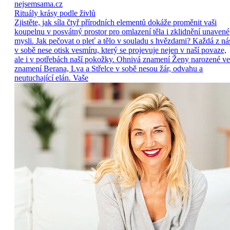
nejsemsama.cz
Rituály krásy podle živlů
Zjistěte, jak síla čtyř přírodních elementů dokáže proměnit vaši
koupelnu v posvátný prostor pro omlazení těla i zklidnění unavené
mysli. Jak pečovat o pleť a tělo v souladu s hvězdami? Každá z ná
v sobě nese otisk vesmíru, který se projevuje nejen v naší povaze,
ale i v potřebách naší pokožky. Ohnivá znamení Ženy narozené ve
znamení Berana, Lva a Střelce v sobě nesou žár, odvahu a
neutuchající elán. Vaše