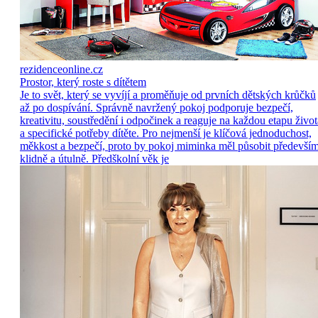
rezidenceonline.cz
Prostor, který roste s dítětem
Je to svět, který se vyvíjí a proměňuje od prvních dětských krůčků
až po dospívání. Správně navržený pokoj podporuje bezpečí,
kreativitu, soustředění i odpočinek a reaguje na každou etapu život
a specifické potřeby dítěte. Pro nejmenší je klíčová jednoduchost,
měkkost a bezpečí, proto by pokoj miminka měl působit předevší
klidně a útulně. Předškolní věk je