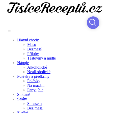
Hlavní chody
Maso
Bezmasé
Přílohy
Těstoviny a nudle
Nápoje
Alkoholické
Nealkoholické
Polévky a předkrmy
Polévky
Na mazání
Party jídla
Snídaně
Saláty
S masem
Bez masa
Sladké