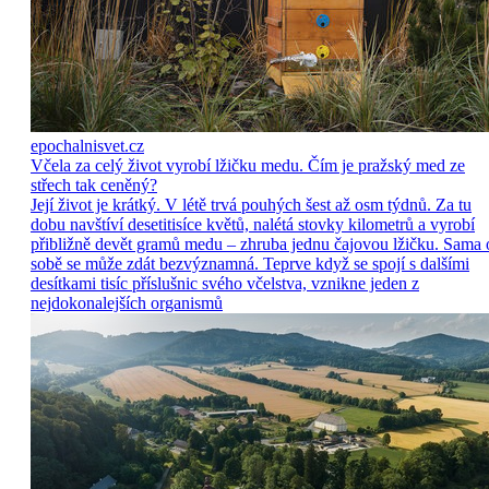
epochalnisvet.cz
Včela za celý život vyrobí lžičku medu. Čím je pražský med ze
střech tak ceněný?
Její život je krátký. V létě trvá pouhých šest až osm týdnů. Za tu
dobu navštíví desetitisíce květů, nalétá stovky kilometrů a vyrobí
přibližně devět gramů medu – zhruba jednu čajovou lžičku. Sama 
sobě se může zdát bezvýznamná. Teprve když se spojí s dalšími
desítkami tisíc příslušnic svého včelstva, vznikne jeden z
nejdokonalejších organismů