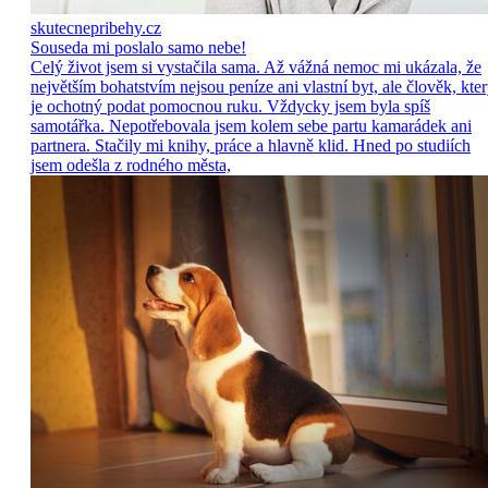
skutecnepribehy.cz
Souseda mi poslalo samo nebe!
Celý život jsem si vystačila sama. Až vážná nemoc mi ukázala, že
největším bohatstvím nejsou peníze ani vlastní byt, ale člověk, kte
je ochotný podat pomocnou ruku. Vždycky jsem byla spíš
samotářka. Nepotřebovala jsem kolem sebe partu kamarádek ani
partnera. Stačily mi knihy, práce a hlavně klid. Hned po studiích
jsem odešla z rodného města,