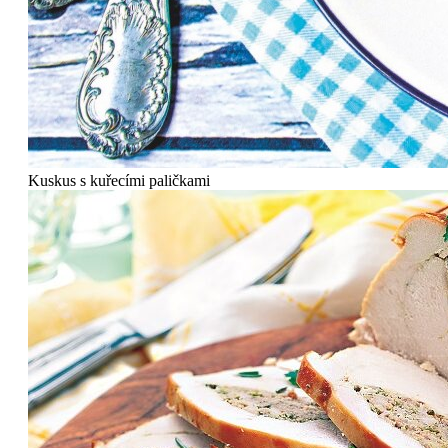
Kuskus s kuřecími paličkami