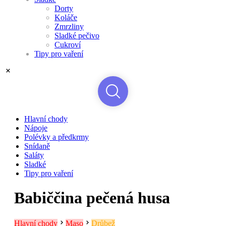
Dorty
Koláče
Zmrzliny
Sladké pečivo
Cukroví
Tipy pro vaření
Hlavní chody
Nápoje
Polévky a předkrmy
Snídaně
Saláty
Sladké
Tipy pro vaření
Babiččina pečená husa
Hlavní chody
Maso
Drůbež