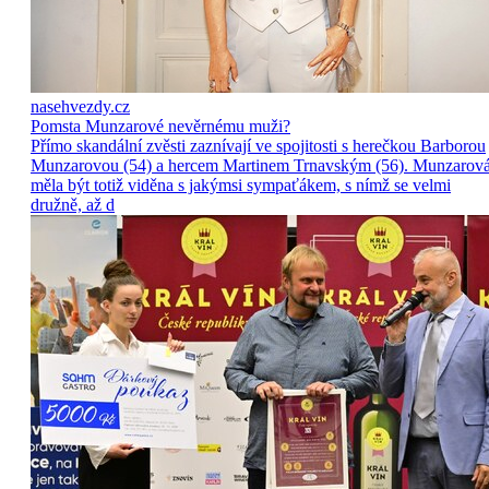
nasehvezdy.cz
Pomsta Munzarové nevěrnému muži?
Přímo skandální zvěsti zaznívají ve spojitosti s herečkou Barborou
Munzarovou (54) a hercem Martinem Trnavským (56). Munzarov
měla být totiž viděna s jakýmsi sympaťákem, s nímž se velmi
družně, až d