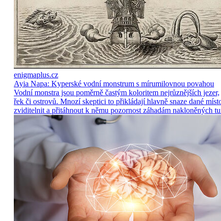
enigmaplus.cz
Ayia Napa: Kyperské vodní monstrum s mírumilovnou povahou
Vodní monstra jsou poměrně častým koloritem nejrůznějších jezer,
řek či ostrovů. Mnozí skeptici to přikládají hlavně snaze dané míst
zviditelnit a přitáhnout k němu pozornost záhadám nakloněných tu