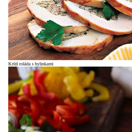
Krůtí roláda s bylinkami