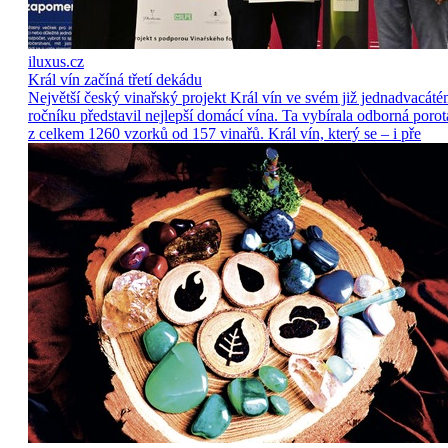
iluxus.cz
Král vín začíná třetí dekádu
Největší český vinařský projekt Král vín ve svém již jednadvacát
ročníku představil nejlepší domácí vína. Ta vybírala odborná porot
z celkem 1260 vzorků od 157 vinařů. Král vín, který se – i pře