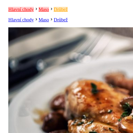
Hlavní chody
Maso
Drůbež
Hlavní chody
Maso
Drůbež