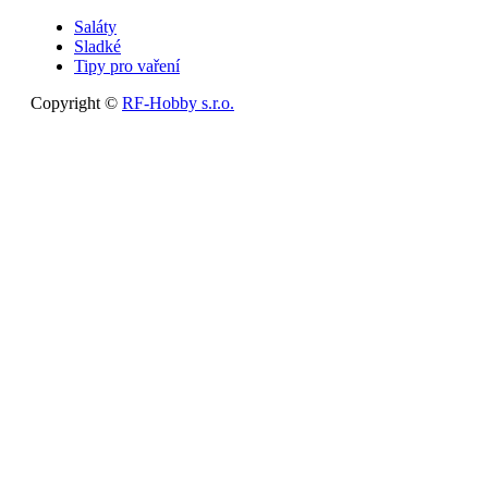
Saláty
Sladké
Tipy pro vaření
Copyright ©
RF-Hobby s.r.o.