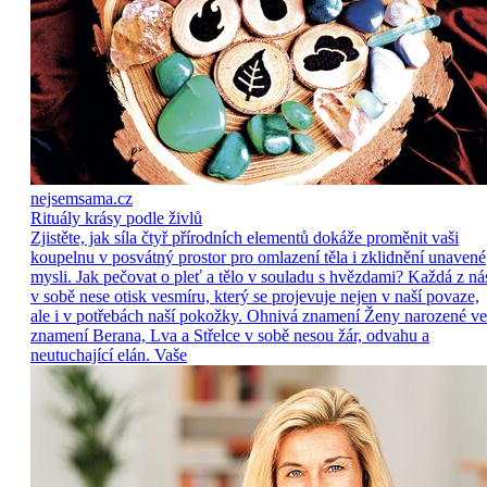
nejsemsama.cz
Rituály krásy podle živlů
Zjistěte, jak síla čtyř přírodních elementů dokáže proměnit vaši
koupelnu v posvátný prostor pro omlazení těla i zklidnění unavené
mysli. Jak pečovat o pleť a tělo v souladu s hvězdami? Každá z ná
v sobě nese otisk vesmíru, který se projevuje nejen v naší povaze,
ale i v potřebách naší pokožky. Ohnivá znamení Ženy narozené ve
znamení Berana, Lva a Střelce v sobě nesou žár, odvahu a
neutuchající elán. Vaše