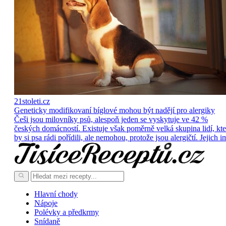
21stoleti.cz
Geneticky modifikovaní bíglové mohou být nadějí pro alergiky
Češi jsou milovníky psů, alespoň jeden se vyskytuje ve 42 %
českých domácností. Existuje však poměrně velká skupina lidí, kte
by si psa rádi pořídili, ale nemohou, protože jsou alergičtí. Jejich i
Hlavní chody
Nápoje
Polévky a předkrmy
Snídaně