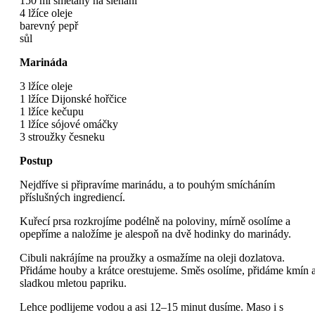
150 ml smetany na šlehání
4 lžíce oleje
barevný pepř
sůl
Marináda
3 lžíce oleje
1 lžíce Dijonské hořčice
1 lžíce kečupu
1 lžíce sójové omáčky
3 stroužky česneku
Postup
Nejdříve si připravíme marinádu, a to pouhým smícháním
příslušných ingrediencí.
Kuřecí prsa rozkrojíme podélně na poloviny, mírně osolíme a
opepříme a naložíme je alespoň na dvě hodinky do marinády.
Cibuli nakrájíme na proužky a osmažíme na oleji dozlatova.
Přidáme houby a krátce orestujeme. Směs osolíme, přidáme kmín 
sladkou mletou papriku.
Lehce podlijeme vodou a asi 12–15 minut dusíme. Maso i s