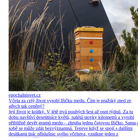
epochalnisvet.cz
Včela za celý život vyrobí lžičku medu. Čím je pražský med ze
střech tak ceněný?
Její život je krátký. V létě trvá pouhých šest až osm týdnů. Za tu
dobu navštíví desetitisíce květů, nalétá stovky kilometrů a vyrobí
přibližně devět gramů medu – zhruba jednu čajovou lžičku. Sama 
sobě se může zdát bezvýznamná. Teprve když se spojí s dalšími
desítkami tisíc příslušnic svého včelstva, vznikne jeden z