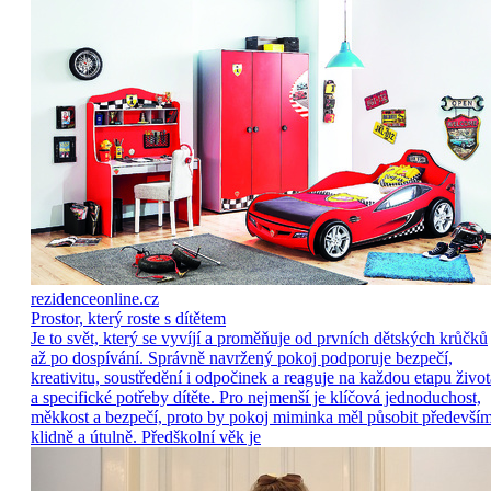
rezidenceonline.cz
Prostor, který roste s dítětem
Je to svět, který se vyvíjí a proměňuje od prvních dětských krůčků
až po dospívání. Správně navržený pokoj podporuje bezpečí,
kreativitu, soustředění i odpočinek a reaguje na každou etapu život
a specifické potřeby dítěte. Pro nejmenší je klíčová jednoduchost,
měkkost a bezpečí, proto by pokoj miminka měl působit předevší
klidně a útulně. Předškolní věk je