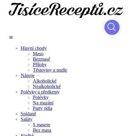
Hlavní chody
Maso
Bezmasé
Přílohy
Těstoviny a nudle
Nápoje
Alkoholické
Nealkoholické
Polévky a předkrmy
Polévky
Na mazání
Party jídla
Snídaně
Saláty
S masem
Bez masa
Sladké