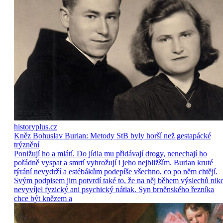
historyplus.cz
Kněz Bohuslav Burian: Metody StB byly horší než gestapácké
trýznění
Ponižují ho a mlátí. Do jídla mu přidávají drogy, nenechají ho
pořádně vyspat a smrtí vyhrožují i jeho nejbližším. Burian kruté
týrání nevydrží a estébákům podepíše všechno, co po něm chtějí.
Svým podpisem jim potvrdí také to, že na něj během výslechů nik
nevyvíjel fyzický ani psychický nátlak. Syn brněnského řezníka
chce být knězem a