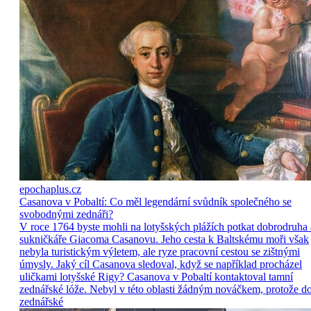
epochaplus.cz
Casanova v Pobaltí: Co měl legendární svůdník společného se
svobodnými zednáři?
V roce 1764 byste mohli na lotyšských plážích potkat dobrodruha 
sukničkáře Giacoma Casanovu. Jeho cesta k Baltskému moři však
nebyla turistickým výletem, ale ryze pracovní cestou se zištnými
úmysly. Jaký cíl Casanova sledoval, když se například procházel
uličkami lotyšské Rigy? Casanova v Pobaltí kontaktoval tamní
zednářské lóže. Nebyl v této oblasti žádným nováčkem, protože d
zednářské