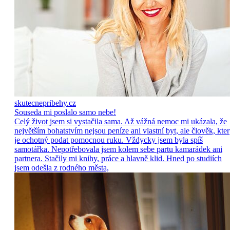
skutecnepribehy.cz
Souseda mi poslalo samo nebe!
Celý život jsem si vystačila sama. Až vážná nemoc mi ukázala, že
největším bohatstvím nejsou peníze ani vlastní byt, ale člověk, kte
je ochotný podat pomocnou ruku. Vždycky jsem byla spíš
samotářka. Nepotřebovala jsem kolem sebe partu kamarádek ani
partnera. Stačily mi knihy, práce a hlavně klid. Hned po studiích
jsem odešla z rodného města,