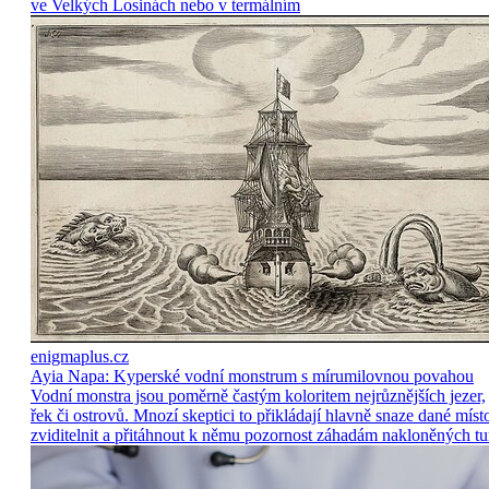
ve Velkých Losinách nebo v termálním
enigmaplus.cz
Ayia Napa: Kyperské vodní monstrum s mírumilovnou povahou
Vodní monstra jsou poměrně častým koloritem nejrůznějších jezer,
řek či ostrovů. Mnozí skeptici to přikládají hlavně snaze dané míst
zviditelnit a přitáhnout k němu pozornost záhadám nakloněných tu