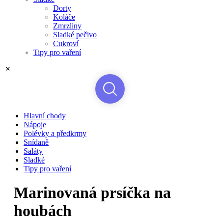
Dorty
Koláče
Zmrzliny
Sladké pečivo
Cukroví
Tipy pro vaření
Hlavní chody
Nápoje
Polévky a předkrmy
Snídaně
Saláty
Sladké
Tipy pro vaření
Marinovaná prsíčka na
houbách