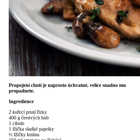
Propojení chutí je naprosto úchvatné, velice snadno mu
propadnete.
Ingredience
2 kuřecí prsní řízky
400 g čerstvých hub
1 cibule
1 lžička sladké papriky
½ lžičky kmínu