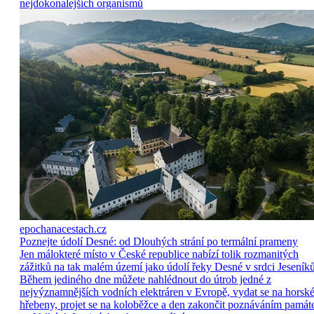
nejdokonalejších organismů
epochanacestach.cz
Poznejte údolí Desné: od Dlouhých strání po termální prameny
Jen málokteré místo v České republice nabízí tolik rozmanitých
zážitků na tak malém území jako údolí řeky Desné v srdci Jeseníků
Během jediného dne můžete nahlédnout do útrob jedné z
nejvýznamnějších vodních elektráren v Evropě, vydat se na horsk
hřebeny, projet se na koloběžce a den zakončit poznáváním památ