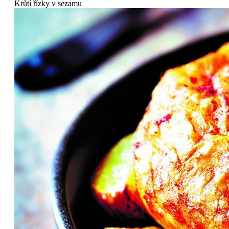
Krůtí řízky v sezamu