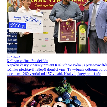
iluxus.cz
Král vín začíná třetí dekádu
Největší český vinařský projekt Král vín ve svém již jednadvacát
ročníku představil nejlepší domácí vína. Ta vybírala odborná porot
z celkem 1260 vzorků od 157 vinařů. Král vín, který se – i pře