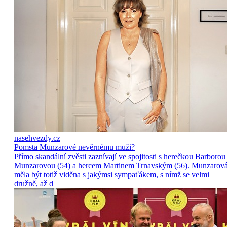
nasehvezdy.cz
Pomsta Munzarové nevěrnému muži?
Přímo skandální zvěsti zaznívají ve spojitosti s herečkou Barborou
Munzarovou (54) a hercem Martinem Trnavským (56). Munzarov
měla být totiž viděna s jakýmsi sympaťákem, s nímž se velmi
družně, až d