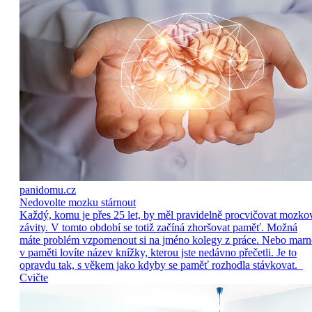
panidomu.cz
Nedovolte mozku stárnout
Každý, komu je přes 25 let, by měl pravidelně procvičovat mozko
závity. V tomto období se totiž začíná zhoršovat paměť. Možná
máte problém vzpomenout si na jméno kolegy z práce. Nebo marn
v paměti lovíte název knížky, kterou jste nedávno přečetli. Je to
opravdu tak, s věkem jako kdyby se paměť rozhodla stávkovat.
Cvičte