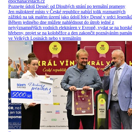
epochanacestach.cz
Poznejte údolí Desné: od Dlouhých strání po termální prameny
Jen málokteré místo v České republice nabízí tolik rozmanitých
zážitků na tak malém území jako údolí řeky Desné v srdci Jeseníků
Během jediného dne můžete nahlédnout do útrob jedné z
nejvýznamnějších vodních elektráren v Evropě, vydat se na horsk
hřebeny, projet se na koloběžce a den zakončit poznáváním památ
ve Velkých Losinách nebo v termálním