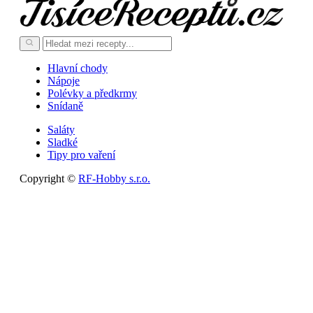
Hlavní chody
Nápoje
Polévky a předkrmy
Snídaně
Saláty
Sladké
Tipy pro vaření
Copyright ©
RF-Hobby s.r.o.