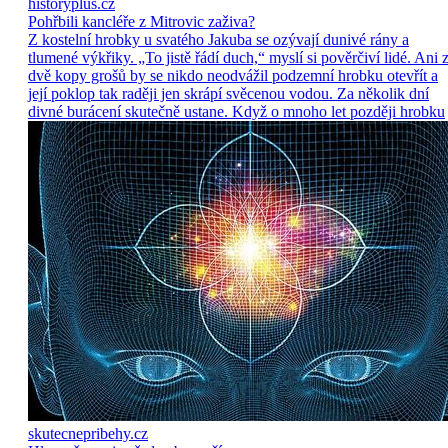
historyplus.cz
Pohřbili kancléře z Mitrovic zaživa?
Z kostelní hrobky u svatého Jakuba se ozývají dunivé rány a
tlumené výkřiky. „To jistě řádí duch,“ myslí si pověrčiví lidé. Ani 
dvě kopy grošů by se nikdo neodvážil podzemní hrobku otevřít a
její poklop tak raději jen skrápí svěcenou vodou. Za několik dní
divné burácení skutečně ustane. Když o mnoho let později hrobku
skutecnepribehy.cz