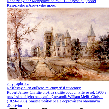
Nebo že by ne? Mongolové od roku 1223 postupují podél
Kaspického a Azovského moře,
enigmaplus.cz
Nešťastný duch oběšené milenky děsí studentky
Robert Jaffrey Christie prožívá složité období. Píše se rok 1900 a
právě skonal jeho otec, známý továrník William Mellis Christie
(1829–1900). Smutná událost je ale doprovázena ohromným
dědictvím