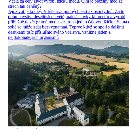
Včela za celý život vyrobí lžičku medu. Čím je pražský med ze
střech tak ceněný?
Její život je krátký. V létě trvá pouhých šest až osm týdnů. Za tu
dobu navštíví desetitisíce květů, nalétá stovky kilometrů a vyrobí
přibližně devět gramů medu – zhruba jednu čajovou lžičku. Sama 
sobě se může zdát bezvýznamná. Teprve když se spojí s dalšími
desítkami tisíc příslušnic svého včelstva, vznikne jeden z
nejdokonalejších organismů