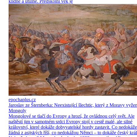
klidně a útulně. Předškolní věk je
epochaplus.cz
Jaroslav ze Šternberka: Neexistující šlechtic, který z Moravy vyže
Mongoly
Mongolové se tlačí do Evropy a hrozí, že ovládnou celý svět. Ale
naštěstí jim v samotném srdci Evropy stojí v cestě malé, ale silné
království, které dokáže dobyvatelské hordy zastavit. Co nedokáže
žádná z asijských říší, co nedokážou Němci – to dokáže český král