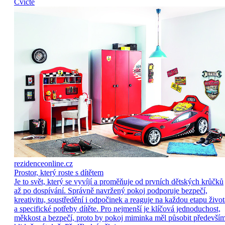
Cvičte
rezidenceonline.cz
Prostor, který roste s dítětem
Je to svět, který se vyvíjí a proměňuje od prvních dětských krůčků
až po dospívání. Správně navržený pokoj podporuje bezpečí,
kreativitu, soustředění i odpočinek a reaguje na každou etapu život
a specifické potřeby dítěte. Pro nejmenší je klíčová jednoduchost,
měkkost a bezpečí, proto by pokoj miminka měl působit předevší