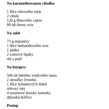
Na karamelizovanou cibulku
1 lžíce olivového oleje
2 cibule
120 g třtinového cukru
80 ml sherry octa
Na salát
75 g majonézy
1 lžíce balzamikového octa
1 jablko
2 celerové řapíky
sůl a pepř
Na burgery
500 ml mletého vepřového masa
2 stroužky česneku
1 lžíce tymiánových lístků
olivový olej
4 sezamové housky kaiserky
dijonská hořčice
Postup