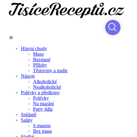
Hlavní chody
Maso
Bezmasé
Přílohy
Těstoviny a nudle
Nápoje
Alkoholické
Nealkoholické
Polévky a předkrmy
Polévky
Na mazání
Party jídla
Snídaně
Saláty
S masem
Bez masa
Sladké