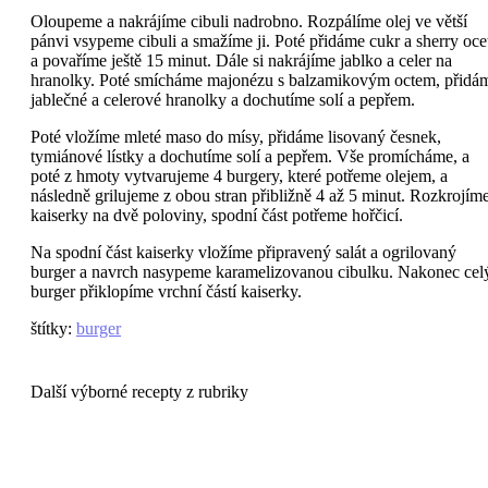
Oloupeme a nakrájíme cibuli nadrobno. Rozpálíme olej ve větší
pánvi vsypeme cibuli a smažíme ji. Poté přidáme cukr a sherry oce
a povaříme ještě 15 minut. Dále si nakrájíme jablko a celer na
hranolky. Poté smícháme majonézu s balzamikovým octem, přidá
jablečné a celerové hranolky a dochutíme solí a pepřem.
Poté vložíme mleté maso do mísy, přidáme lisovaný česnek,
tymiánové lístky a dochutíme solí a pepřem. Vše promícháme, a
poté z hmoty vytvarujeme 4 burgery, které potřeme olejem, a
následně grilujeme z obou stran přibližně 4 až 5 minut. Rozkrojím
kaiserky na dvě poloviny, spodní část potřeme hořčicí.
Na spodní část kaiserky vložíme připravený salát a ogrilovaný
burger a navrch nasypeme karamelizovanou cibulku. Nakonec cel
burger přiklopíme vrchní částí kaiserky.
štítky
:
burger
Další výborné recepty z rubriky