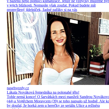
v bazénu nebo pomocí klimatizace. Jenže ne vždycky můžeme být
v jejich blízkosti. Nemusíte však zoufat. Pokud budete mít
promyšlený jídelníček, žadné pařáky si na vás
nasehvezdy.cz
Lákala Nováková řemeslníka na polonahé tělo!
Tohle nemá konce! O šarvátkách mezi manželi Sandrou Novákov
(44) a Vojtěchem Moravcem (39) se toho napsalo už hodně. Ale k
by doufal, že horká zem u herečky ze seriálu Ulice a režiséra