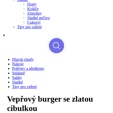
Dorty
Koláče
Zmrzliny
Sladké pečivo
Cukroví
Tipy pro vaření
Hlavní chody
Nápoje
Polévky a předkrmy
Snídaně
Saláty
Sladké
Tipy pro vaření
Vepřový burger se zlatou
cibulkou