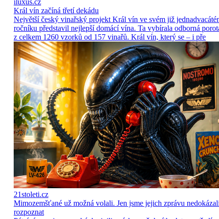
iluxus.cz
Král vín začíná třetí dekádu
Největší český vinařský projekt Král vín ve svém již jednadvacát
ročníku představil nejlepší domácí vína. Ta vybírala odborná porot
z celkem 1260 vzorků od 157 vinařů. Král vín, který se – i pře
21stoleti.cz
Mimozemšťané už možná volali. Jen jsme jejich zprávu nedokázal
rozpoznat