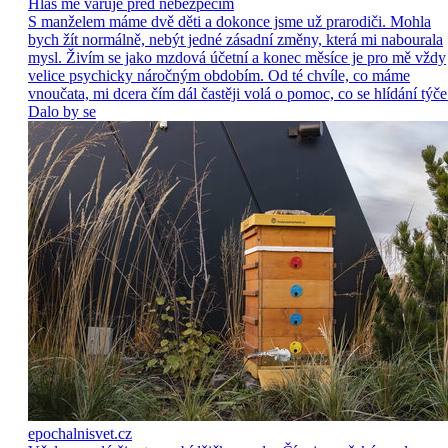
Hlas mě varuje před nebezpečím
S manželem máme dvě děti a dokonce jsme už prarodiči. Mohla
bych žít normálně, nebýt jedné zásadní změny, která mi nabourala
mysl. Živím se jako mzdová účetní a konec měsíce je pro mě vždy
velice psychicky náročným obdobím. Od té chvíle, co máme
vnoučata, mi dcera čím dál častěji volá o pomoc, co se hlídání týče
Dalo by se
epochalnisvet.cz