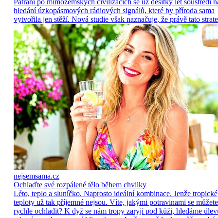
Pátrání po mimozemských civilizacích se už desítky let soustředí n
hledání úzkopásmových rádiových signálů, které by příroda sama
vytvořila jen stěží. Nová studie však naznačuje, že právě tato strate
nejsemsama.cz
Ochlaďte své rozpálené tělo během chvilky
Léto, teplo a sluníčko. Naprosto ideální kombinace. Jenže tropické
teploty už tak příjemné nejsou. Víte, jakými potravinami se můžete
rychle ochladit? K dyž se nám tropy zaryjí pod kůži, hledáme úlev