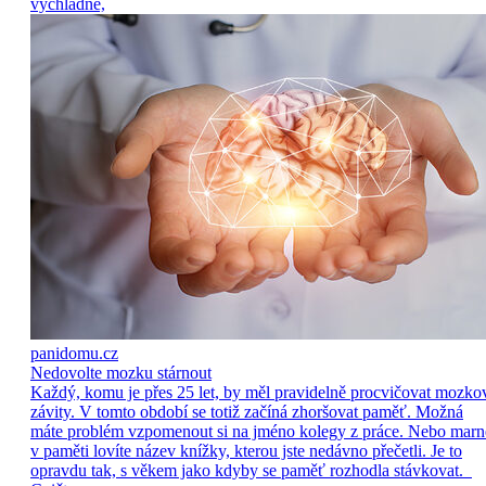
vychladne,
panidomu.cz
Nedovolte mozku stárnout
Každý, komu je přes 25 let, by měl pravidelně procvičovat mozko
závity. V tomto období se totiž začíná zhoršovat paměť. Možná
máte problém vzpomenout si na jméno kolegy z práce. Nebo marn
v paměti lovíte název knížky, kterou jste nedávno přečetli. Je to
opravdu tak, s věkem jako kdyby se paměť rozhodla stávkovat.