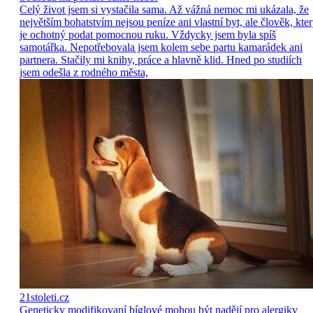
Celý život jsem si vystačila sama. Až vážná nemoc mi ukázala, že
největším bohatstvím nejsou peníze ani vlastní byt, ale člověk, kte
je ochotný podat pomocnou ruku. Vždycky jsem byla spíš
samotářka. Nepotřebovala jsem kolem sebe partu kamarádek ani
partnera. Stačily mi knihy, práce a hlavně klid. Hned po studiích
jsem odešla z rodného města,
21stoleti.cz
Geneticky modifikovaní bíglové mohou být nadějí pro alergiky