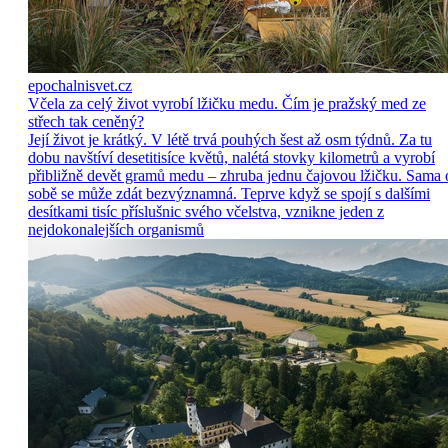
epochalnisvet.cz
Včela za celý život vyrobí lžičku medu. Čím je pražský med ze
střech tak ceněný?
Její život je krátký. V létě trvá pouhých šest až osm týdnů. Za tu
dobu navštíví desetitisíce květů, nalétá stovky kilometrů a vyrobí
přibližně devět gramů medu – zhruba jednu čajovou lžičku. Sama 
sobě se může zdát bezvýznamná. Teprve když se spojí s dalšími
desítkami tisíc příslušnic svého včelstva, vznikne jeden z
nejdokonalejších organismů