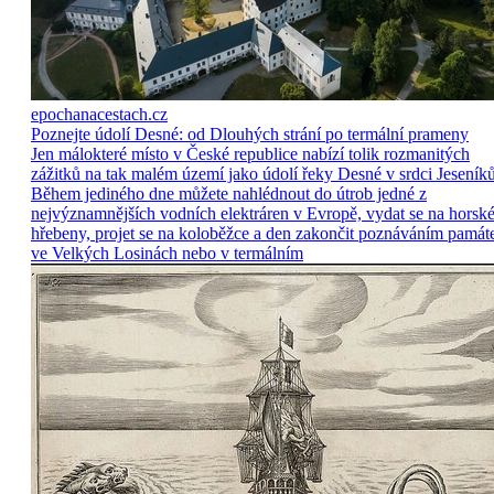
epochanacestach.cz
Poznejte údolí Desné: od Dlouhých strání po termální prameny
Jen málokteré místo v České republice nabízí tolik rozmanitých
zážitků na tak malém území jako údolí řeky Desné v srdci Jeseníků
Během jediného dne můžete nahlédnout do útrob jedné z
nejvýznamnějších vodních elektráren v Evropě, vydat se na horsk
hřebeny, projet se na koloběžce a den zakončit poznáváním památ
ve Velkých Losinách nebo v termálním