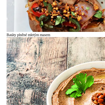
Batáty plněné mletým masem