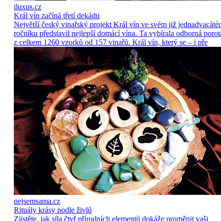
iluxus.cz
Král vín začíná třetí dekádu
Největší český vinařský projekt Král vín ve svém již jednadvacát
ročníku představil nejlepší domácí vína. Ta vybírala odborná porot
z celkem 1260 vzorků od 157 vinařů. Král vín, který se – i pře
nejsemsama.cz
Rituály krásy podle živlů
Zjistěte, jak síla čtyř přírodních elementů dokáže proměnit vaši