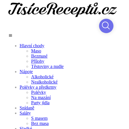
Hlavní chody
Maso
Bezmasé
Přílohy
Těstoviny a nudle
Nápoje
Alkoholické
Nealkoholické
Polévky a předkrmy
Polévky
Na mazání
Party jídla
Snídaně
Saláty
S masem
Bez masa
Sladké