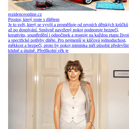
rezidenceonline.cz
Prostor, který roste s dítětem
Je to svět, který se vyvíjí a proměňuje od prvních dětských krůčků
až po dospívání. Správně navržený pokoj podporuje bezpečí,
kreativitu, soustředění i odpočinek a reaguje na každou etapu život
a specifické potřeby dítěte. Pro nejmenší je klíčová jednoduchost,
měkkost a bezpečí, proto by pokoj miminka měl působit předevší
klidně a útulně. Předškolní věk je