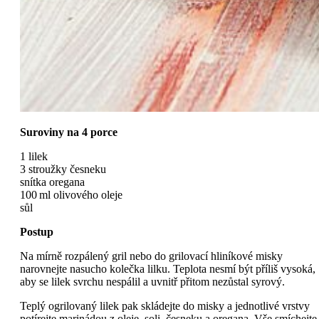
Suroviny na 4 porce
1 lilek
3 stroužky česneku
snítka oregana
100 ml olivového oleje
sůl
Postup
Na mírně rozpálený gril nebo do grilovací hliníkové misky
narovnejte nasucho kolečka lilku. Teplota nesmí být příliš vysoká,
aby se lilek svrchu nespálil a uvnitř přitom nezůstal syrový.
Teplý ogrilovaný lilek pak skládejte do misky a jednotlivé vrstvy
potírejte marinádou z oleje, soli, česneku a oregana. Vše smíchejte