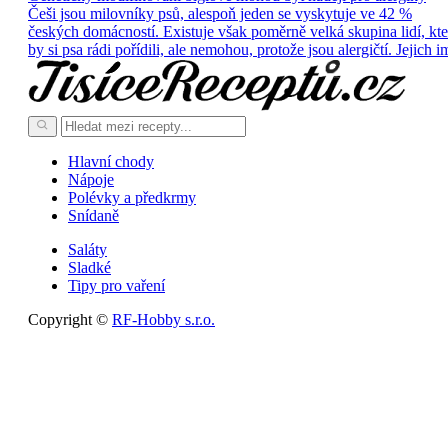
Češi jsou milovníky psů, alespoň jeden se vyskytuje ve 42 %
českých domácností. Existuje však poměrně velká skupina lidí, kte
by si psa rádi pořídili, ale nemohou, protože jsou alergičtí. Jejich i
Hlavní chody
Nápoje
Polévky a předkrmy
Snídaně
Saláty
Sladké
Tipy pro vaření
Copyright ©
RF-Hobby s.r.o.