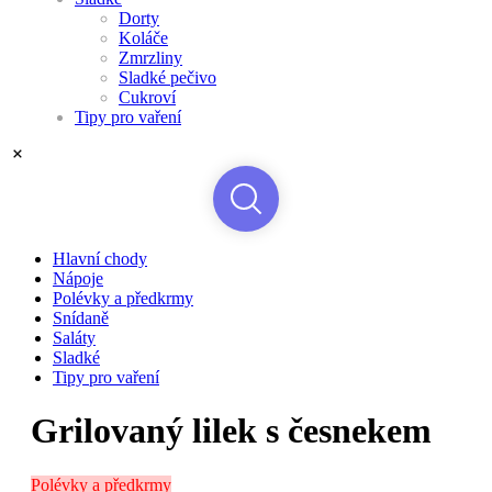
Dorty
Koláče
Zmrzliny
Sladké pečivo
Cukroví
Tipy pro vaření
Hlavní chody
Nápoje
Polévky a předkrmy
Snídaně
Saláty
Sladké
Tipy pro vaření
Grilovaný lilek s česnekem
Polévky a předkrmy