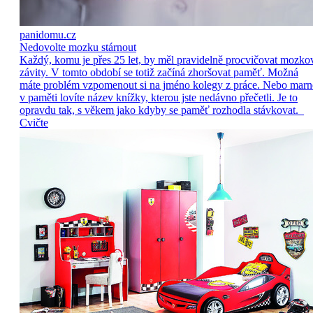
panidomu.cz
Nedovolte mozku stárnout
Každý, komu je přes 25 let, by měl pravidelně procvičovat mozko
závity. V tomto období se totiž začíná zhoršovat paměť. Možná
máte problém vzpomenout si na jméno kolegy z práce. Nebo marn
v paměti lovíte název knížky, kterou jste nedávno přečetli. Je to
opravdu tak, s věkem jako kdyby se paměť rozhodla stávkovat.
Cvičte