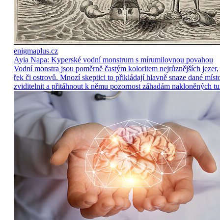
enigmaplus.cz
Ayia Napa: Kyperské vodní monstrum s mírumilovnou povahou
Vodní monstra jsou poměrně častým koloritem nejrůznějších jezer,
řek či ostrovů. Mnozí skeptici to přikládají hlavně snaze dané míst
zviditelnit a přitáhnout k němu pozornost záhadám nakloněných tu