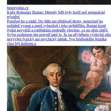
historyplus.cz
Kněz Bohuslav Burian: Metody StB byly horší než gestapácké
trýznění
Ponižují ho a mlátí. Do jídla mu přidávají drogy, nenechají ho
pořádně vyspat a smrtí vyhrožují i jeho nejbližším. Burian kruté
týrání nevydrží a estébákům podepíše všechno, co po něm chtějí.
Svým podpisem jim potvrdí také to, že na něj během výslechů nik
nevyvíjel fyzický ani psychický nátlak. Syn brněnského řezníka
chce být knězem a