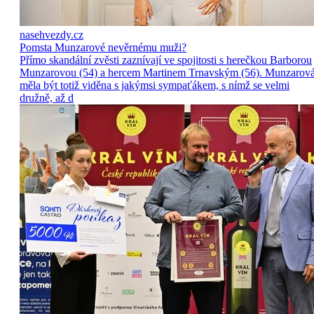
nasehvezdy.cz
Pomsta Munzarové nevěrnému muži?
Přímo skandální zvěsti zaznívají ve spojitosti s herečkou Barborou
Munzarovou (54) a hercem Martinem Trnavským (56). Munzarov
měla být totiž viděna s jakýmsi sympaťákem, s nímž se velmi
družně, až d