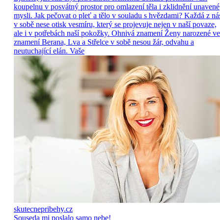
koupelnu v posvátný prostor pro omlazení těla i zklidnění unavené
mysli. Jak pečovat o pleť a tělo v souladu s hvězdami? Každá z ná
v sobě nese otisk vesmíru, který se projevuje nejen v naší povaze,
ale i v potřebách naší pokožky. Ohnivá znamení Ženy narozené ve
znamení Berana, Lva a Střelce v sobě nesou žár, odvahu a
neutuchající elán. Vaše
skutecnepribehy.cz
Souseda mi poslalo samo nebe!