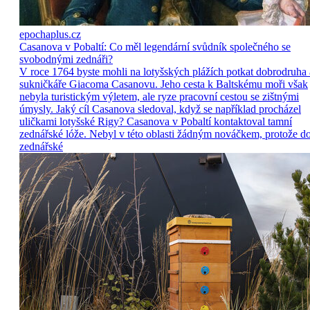
epochaplus.cz
Casanova v Pobaltí: Co měl legendární svůdník společného se
svobodnými zednáři?
V roce 1764 byste mohli na lotyšských plážích potkat dobrodruha 
sukničkáře Giacoma Casanovu. Jeho cesta k Baltskému moři však
nebyla turistickým výletem, ale ryze pracovní cestou se zištnými
úmysly. Jaký cíl Casanova sledoval, když se například procházel
uličkami lotyšské Rigy? Casanova v Pobaltí kontaktoval tamní
zednářské lóže. Nebyl v této oblasti žádným nováčkem, protože d
zednářské