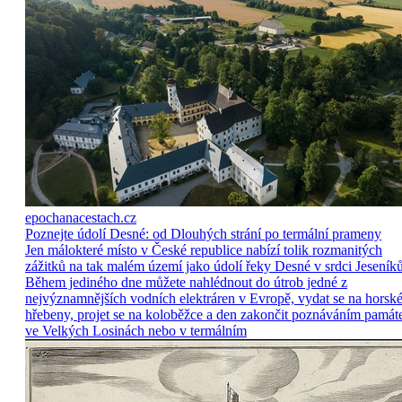
epochanacestach.cz
Poznejte údolí Desné: od Dlouhých strání po termální prameny
Jen málokteré místo v České republice nabízí tolik rozmanitých
zážitků na tak malém území jako údolí řeky Desné v srdci Jeseníků
Během jediného dne můžete nahlédnout do útrob jedné z
nejvýznamnějších vodních elektráren v Evropě, vydat se na horsk
hřebeny, projet se na koloběžce a den zakončit poznáváním památ
ve Velkých Losinách nebo v termálním