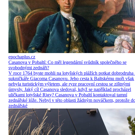
epochaplus.cz
Casanova v Pobaltí: Co měl legendární svůdník společného se
svobodnými zednáři?
V roce 1764 byste mohli na lotyšských plážích potkat dobrodruha 
sukničkáře Giacoma Casanovu. Jeho cesta k Baltskému moři však
nebyla turistickým výletem, ale ryze pracovní cestou se zištnými
úmysly. Jaký cíl Casanova sledoval, když se například procházel
uličkami lotyšské Rigy? Casanova v Pobaltí kontaktoval tamní
zednářské lóže. Nebyl v této oblasti žádným nováčkem, protože d
zednářské