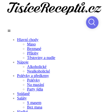
Hlavní chody
Maso
Bezmasé
Přílohy
Těstoviny a nudle
Nápoje
Alkoholické
Nealkoholické
Polévky a předkrmy
Polévky
Na mazání
Party jídla
Snídaně
Saláty
S masem
Bez masa
Sladké