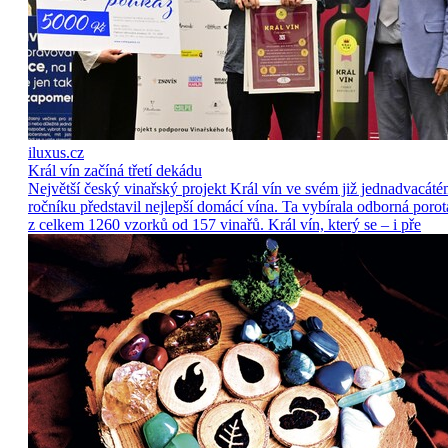
iluxus.cz
Král vín začíná třetí dekádu
Největší český vinařský projekt Král vín ve svém již jednadvacát
ročníku představil nejlepší domácí vína. Ta vybírala odborná porot
z celkem 1260 vzorků od 157 vinařů. Král vín, který se – i pře