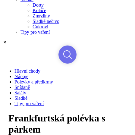
Dorty
Koláče
Zmrzliny
Sladké pečivo
Cukroví
Tipy pro vaření
Hlavní chody
Nápoje
Polévky a předkrmy
Snídaně
Saláty
Sladké
Tipy pro vaření
Frankfurtská polévka s
párkem