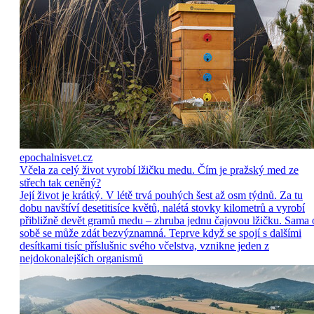
epochalnisvet.cz
Včela za celý život vyrobí lžičku medu. Čím je pražský med ze
střech tak ceněný?
Její život je krátký. V létě trvá pouhých šest až osm týdnů. Za tu
dobu navštíví desetitisíce květů, nalétá stovky kilometrů a vyrobí
přibližně devět gramů medu – zhruba jednu čajovou lžičku. Sama 
sobě se může zdát bezvýznamná. Teprve když se spojí s dalšími
desítkami tisíc příslušnic svého včelstva, vznikne jeden z
nejdokonalejších organismů