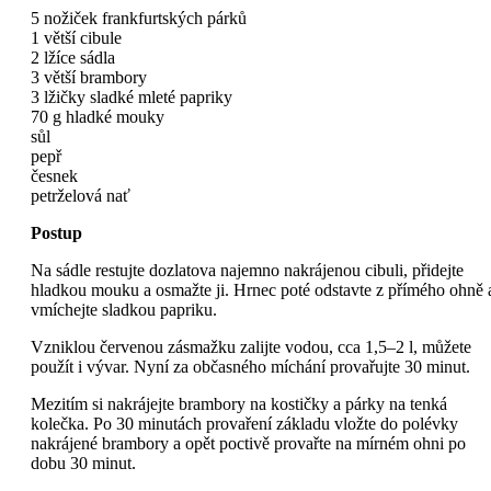
5 nožiček frankfurtských párků
1 větší cibule
2 lžíce sádla
3 větší brambory
3 lžičky sladké mleté papriky
70 g hladké mouky
sůl
pepř
česnek
petrželová nať
Postup
Na sádle restujte dozlatova najemno nakrájenou cibuli, přidejte
hladkou mouku a osmažte ji. Hrnec poté odstavte z přímého ohně 
vmíchejte sladkou papriku.
Vzniklou červenou zásmažku zalijte vodou, cca 1,5–2 l, můžete
použít i vývar. Nyní za občasného míchání provařujte 30 minut.
Mezitím si nakrájejte brambory na kostičky a párky na tenká
kolečka. Po 30 minutách provaření základu vložte do polévky
nakrájené brambory a opět poctivě provařte na mírném ohni po
dobu 30 minut.