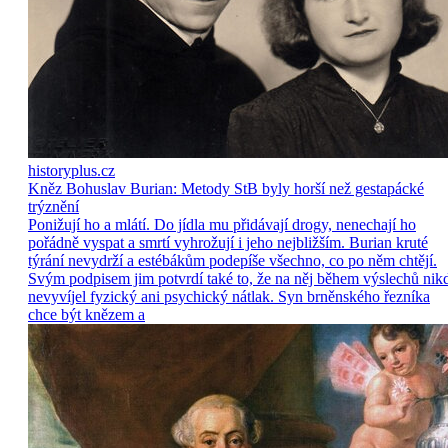
historyplus.cz
Kněz Bohuslav Burian: Metody StB byly horší než gestapácké
trýznění
Ponižují ho a mlátí. Do jídla mu přidávají drogy, nenechají ho
pořádně vyspat a smrtí vyhrožují i jeho nejbližším. Burian kruté
týrání nevydrží a estébákům podepíše všechno, co po něm chtějí.
Svým podpisem jim potvrdí také to, že na něj během výslechů nik
nevyvíjel fyzický ani psychický nátlak. Syn brněnského řezníka
chce být knězem a