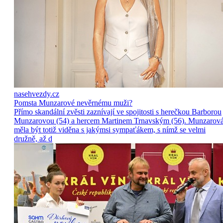
nasehvezdy.cz
Pomsta Munzarové nevěrnému muži?
Přímo skandální zvěsti zaznívají ve spojitosti s herečkou Barborou
Munzarovou (54) a hercem Martinem Trnavským (56). Munzarov
měla být totiž viděna s jakýmsi sympaťákem, s nímž se velmi
družně, až d