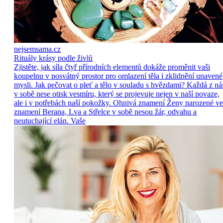
nejsemsama.cz
Rituály krásy podle živlů
Zjistěte, jak síla čtyř přírodních elementů dokáže proměnit vaši
koupelnu v posvátný prostor pro omlazení těla i zklidnění unavené
mysli. Jak pečovat o pleť a tělo v souladu s hvězdami? Každá z ná
v sobě nese otisk vesmíru, který se projevuje nejen v naší povaze,
ale i v potřebách naší pokožky. Ohnivá znamení Ženy narozené ve
znamení Berana, Lva a Střelce v sobě nesou žár, odvahu a
neutuchající elán. Vaše