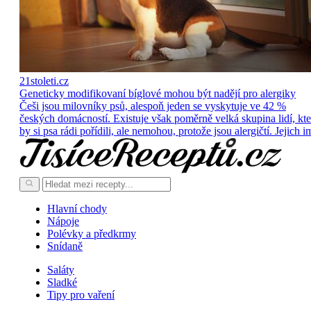
21stoleti.cz
Geneticky modifikovaní bíglové mohou být nadějí pro alergiky
Češi jsou milovníky psů, alespoň jeden se vyskytuje ve 42 %
českých domácností. Existuje však poměrně velká skupina lidí, kte
by si psa rádi pořídili, ale nemohou, protože jsou alergičtí. Jejich i
Hlavní chody
Nápoje
Polévky a předkrmy
Snídaně
Saláty
Sladké
Tipy pro vaření