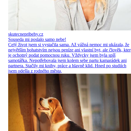
skutecnepribehy.cz
Souseda mi poslalo samo nebe!
Celý život jsem si vystačila sama. Až vážná nemoc mi ukázala, že
největším bohatstvím nejsou peníze ani vlastní byt, ale člověk, kte
je ochotný podat pomocnou ruku. Vždycky jsem byla spíš
samotářka. Nepotřebovala jsem kolem sebe partu kamarádek ani
partnera. Stačily mi knihy, práce a hlavně klid. Hned po studiích
jsem odešla z rodného města,