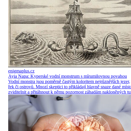
enigmaplus.cz
Ayia Napa: Kyperské vodní monstrum s mírumilovnou povahou
Vodní monstra jsou poměrně častým koloritem nejrůznějších jezer,
řek či ostrovů. Mnozí skeptici to přikládají hlavně snaze dané míst
zviditelnit a přitáhnout k němu pozornost záhadám nakloněných tu