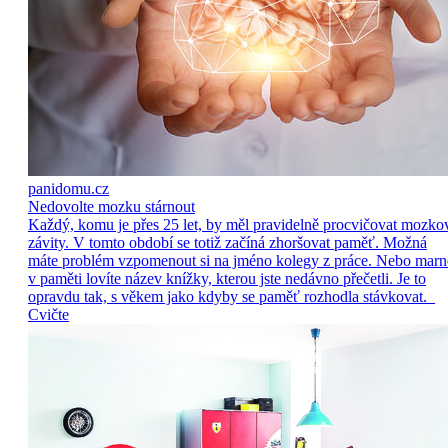
panidomu.cz
Nedovolte mozku stárnout
Každý, komu je přes 25 let, by měl pravidelně procvičovat mozko
závity. V tomto období se totiž začíná zhoršovat paměť. Možná
máte problém vzpomenout si na jméno kolegy z práce. Nebo marn
v paměti lovíte název knížky, kterou jste nedávno přečetli. Je to
opravdu tak, s věkem jako kdyby se paměť rozhodla stávkovat.
Cvičte