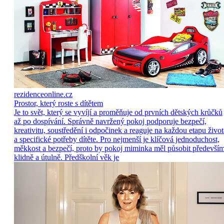
rezidenceonline.cz
Prostor, který roste s dítětem
Je to svět, který se vyvíjí a proměňuje od prvních dětských krůčků
až po dospívání. Správně navržený pokoj podporuje bezpečí,
kreativitu, soustředění i odpočinek a reaguje na každou etapu život
a specifické potřeby dítěte. Pro nejmenší je klíčová jednoduchost,
měkkost a bezpečí, proto by pokoj miminka měl působit předevší
klidně a útulně. Předškolní věk je