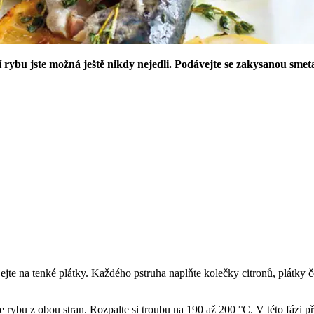
í rybu jste možná ještě nikdy nejedli. Podávejte se zakysanou sm
rájejte na tenké plátky. Každého pstruha naplňte kolečky citronů, plátk
e rybu z obou stran. Rozpalte si troubu na 190 až 200 °C. V této fázi p