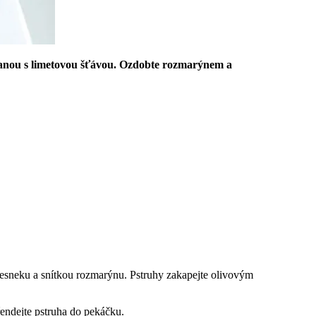
etanou s limetovou šťávou. Ozdobte rozmarýnem a
y česneku a snítkou rozmarýnu. Pstruhy zakapejte olivovým
řendejte pstruha do pekáčku.