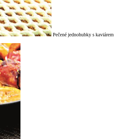
Pečené jednohubky s kaviárem