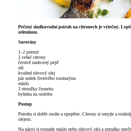
Pečený sladkovodní pstruh na citronech je výtečný. Lepš
zeleninou.
Suroviny
1–2 pstruzi
2 velké citrony
čerstvě nadrcený pepř
sůl
kvalitní olivový olej
pár snítek čerstvého rozmarýnu
máslo
3 stroužky česneku
bylinka na ozdobu
Postup
Pstruha si dobře osolte a opepřete. Citrony si omyjte a rozk
olejem.
Na pánvi si rozpalte máslo nebo olivový olej a zprudka opečt