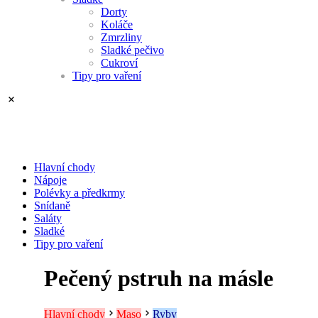
Dorty
Koláče
Zmrzliny
Sladké pečivo
Cukroví
Tipy pro vaření
Hlavní chody
Nápoje
Polévky a předkrmy
Snídaně
Saláty
Sladké
Tipy pro vaření
Pečený pstruh na másle
Hlavní chody
Maso
Ryby