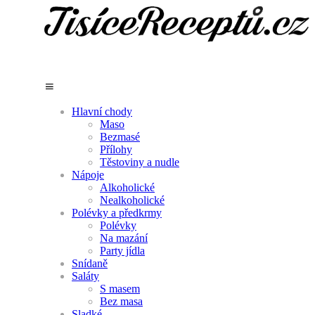
Hlavní chody
Maso
Bezmasé
Přílohy
Těstoviny a nudle
Nápoje
Alkoholické
Nealkoholické
Polévky a předkrmy
Polévky
Na mazání
Party jídla
Snídaně
Saláty
S masem
Bez masa
Sladké