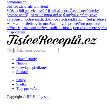
panidomu.cz
Sůl nad zlato, ale přiměřeně
Většina lidí po celém světě jí soli až moc. Často i nevědomky,
protože netuší, jak velké množství se jí skrývá v průmyslově
vyráběných potravinách, dokonce i těch sladkých. Sůl je zdravá
Ale v ani ne třetinovém množství, než je pro většinu populace
běžné. Její základní složky– sodík a chlór – jsou zásadní pro správ
hospodaření
Hlavní chody
Nápoje
Polévky a předkrmy
Snídaně
Saláty
Sladké
Tipy pro vaření
Copyright ©
RF-Hobby s.r.o.