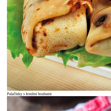
Palačinky s lesními houbami