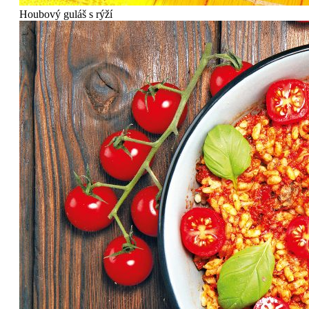
Houbový guláš s rýží