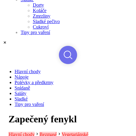
Dorty
Koláče
Zmrzliny
Sladké pečivo
Cukroví
Tipy pro vaření
Hlavní chody
Nápoje
Polévky a předkrmy
Snídaně
Saláty
Sladké
Tipy pro vaření
Zapečený fenykl
Hlavní chody
Bezmasé
Vegetariánské