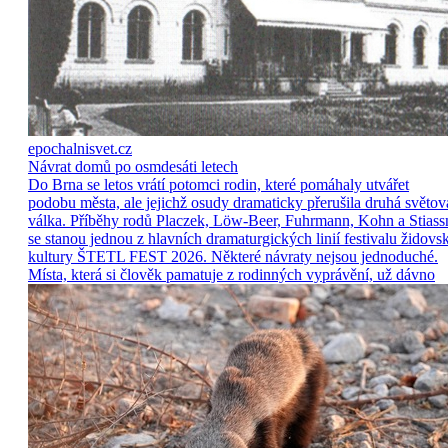
epochalnisvet.cz
Návrat domů po osmdesáti letech
Do Brna se letos vrátí potomci rodin, které pomáhaly utvářet
podobu města, ale jejichž osudy dramaticky přerušila druhá světov
válka. Příběhy rodů Placzek, Löw-Beer, Fuhrmann, Kohn a Stiass
se stanou jednou z hlavních dramaturgických linií festivalu židovs
kultury ŠTETL FEST 2026. Některé návraty nejsou jednoduché.
Místa, která si člověk pamatuje z rodinných vyprávění, už dávno