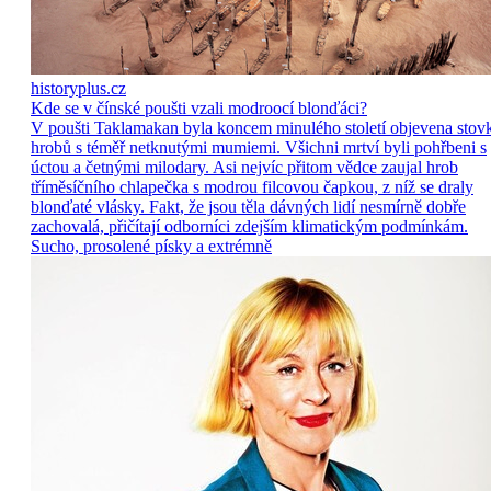
historyplus.cz
Kde se v čínské poušti vzali modroocí blonďáci?
V poušti Taklamakan byla koncem minulého století objevena stov
hrobů s téměř netknutými mumiemi. Všichni mrtví byli pohřbeni s
úctou a četnými milodary. Asi nejvíc přitom vědce zaujal hrob
tříměsíčního chlapečka s modrou filcovou čapkou, z níž se draly
blonďaté vlásky. Fakt, že jsou těla dávných lidí nesmírně dobře
zachovalá, přičítají odborníci zdejším klimatickým podmínkám.
Sucho, prosolené písky a extrémně