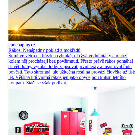
epochaplus.cz
Rákos: Nenápadný poklad z mokřadů
Šumí ve větru na březích rybníků, ukrývá vodní ptáky a mnozí
kolem něj procházejí bez povšimnutí. Přesto právě rákos pomáhal
stavět domy, vyrábět lodě, zapisovat první texty a inspiroval řadu
pověstí. Tato skromná, ale užitečná rostlina provází člověka už tisí
let. Většina lidí vnímá rákos jen jako obyčejnou kulisu letního
koupání. Stačí se však podívat