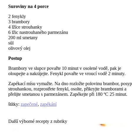
Suroviny na 4 porce
2 fenykly
3 brambory
4 lžíce strouhanky
6 lžic nastrouhaného parmezánu
200 ml smetany
sůl
olivový olej
Postup
Brambory ve slupce povařte 10 minut v osolené vodě, pak je
oloupejte a nakrájejte. Fenykl povařte ve vroucí vodě 2 minuty.
Zapékací mísu vymažte. Na dno rozložte polovinu brambor, posyp
strouhankou, rozprostřete fenykl, osolte, přikryjte bramborami a
přelijte smetanou s parmezánem. Zapékejte při 180 ºC 25 minut.
štítky
:
zapečené
,
zapékání
Další výborné recepty z rubriky