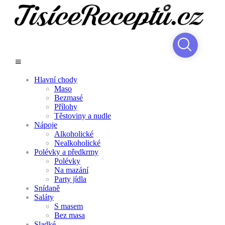
Hlavní chody
Maso
Bezmasé
Přílohy
Těstoviny a nudle
Nápoje
Alkoholické
Nealkoholické
Polévky a předkrmy
Polévky
Na mazání
Party jídla
Snídaně
Saláty
S masem
Bez masa
Sladké