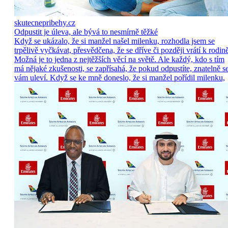
skutecnepribehy.cz
Odpustit je úleva, ale bývá to nesmírně těžké
Když se ukázalo, že si manžel našel milenku, rozhodla jsem se
trpělivě vyčkávat, přesvědčena, že se dříve či později vrátí k rodině
Možná je to jedna z nejtěžších věcí na světě. Ale každý, kdo s tím
má nějaké zkušenosti, se zapřísahá, že pokud odpustíte, znatelně s
vám uleví. Když se ke mně doneslo, že si manžel pořídil milenku,