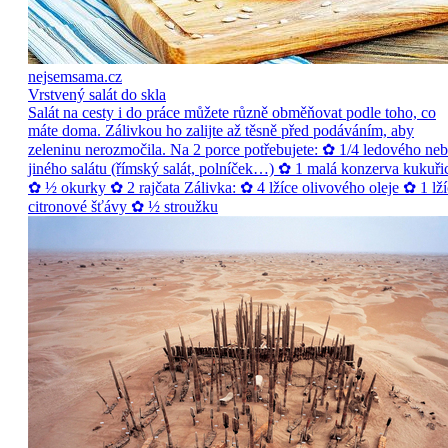
nejsemsama.cz
Vrstvený salát do skla
Salát na cesty i do práce můžete různě obměňovat podle toho, co
máte doma. Zálivkou ho zalijte až těsně před podáváním, aby
zeleninu nerozmočila. Na 2 porce potřebujete: ✿ 1/4 ledového ne
jiného salátu (římský salát, polníček…) ✿ 1 malá konzerva kukuři
✿ ½ okurky ✿ 2 rajčata Zálivka: ✿ 4 lžíce olivového oleje ✿ 1 lží
citronové šťávy ✿ ½ stroužku