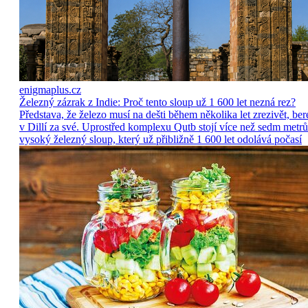
enigmaplus.cz
Železný zázrak z Indie: Proč tento sloup už 1 600 let nezná rez?
Představa, že železo musí na dešti během několika let zrezivět, ber
v Dillí za své. Uprostřed komplexu Qutb stojí více než sedm metrů
vysoký železný sloup, který už přibližně 1 600 let odolává počasí