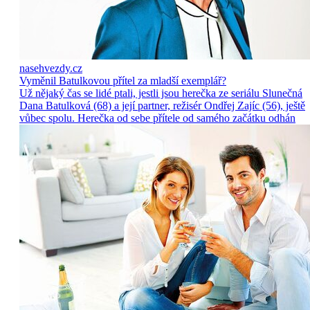
nasehvezdy.cz
Vyměnil Batulkovou přítel za mladší exemplář?
Už nějaký čas se lidé ptali, jestli jsou herečka ze seriálu Slunečná
Dana Batulková (68) a její partner, režisér Ondřej Zajíc (56), ještě
vůbec spolu. Herečka od sebe přítele od samého začátku odhán