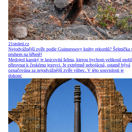
21stoleti.cz
Nejodvážnější zvíře podle Guinnessovy knihy rekordů? Šelmička 
pruhem na hřbetě!
Medojed kapský je lasicovitá šelma, kterou bychom velikostí mohl
přirovnat k českému jezevci. Je extrémně nebojácná, ostatně bývá
označována za nejodvážnější zvíře vůbec. V této souvislosti je
dokonc