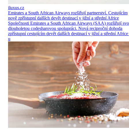
iluxus.cz
Emirates a South African Airways rozšiřují partnerství. Cestujícím
nově zpřístupní dalších devět destinací v jižní a střední Africe
Společnosti Emirates a South African Airways (SAA) rozšiřují sv
dlouholetou codesharovou spolupráci. Nová reciproční dohoda
zpřístupní cestujícím devět dalších destinací v jižní a střední Africe
u