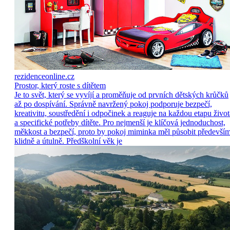
rezidenceonline.cz
Prostor, který roste s dítětem
Je to svět, který se vyvíjí a proměňuje od prvních dětských krůčků
až po dospívání. Správně navržený pokoj podporuje bezpečí,
kreativitu, soustředění i odpočinek a reaguje na každou etapu život
a specifické potřeby dítěte. Pro nejmenší je klíčová jednoduchost,
měkkost a bezpečí, proto by pokoj miminka měl působit předevší
klidně a útulně. Předškolní věk je