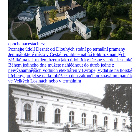
epochanacestach.cz
Poznejte údolí Desné: od Dlouhých strání po termální prameny
Jen málokteré místo v České republice nabízí tolik rozmanitých
zážitků na tak malém území jako údolí řeky Desné v srdci Jeseníků
Během jediného dne můžete nahlédnout do útrob jedné z
nejvýznamnějších vodních elektráren v Evropě, vydat se na horsk
hřebeny, projet se na koloběžce a den zakončit poznáváním památ
ve Velkých Losinách nebo v termálním