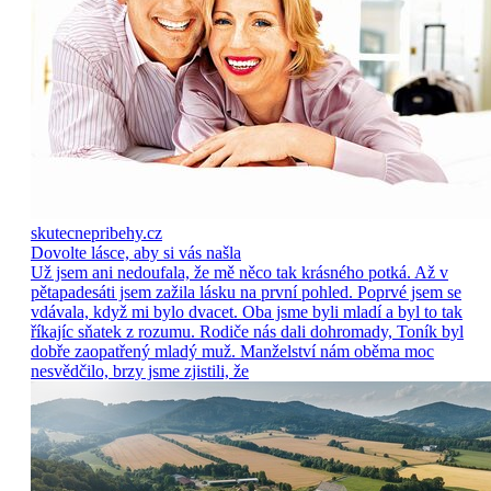
skutecnepribehy.cz
Dovolte lásce, aby si vás našla
Už jsem ani nedoufala, že mě něco tak krásného potká. Až v
pětapadesáti jsem zažila lásku na první pohled. Poprvé jsem se
vdávala, když mi bylo dvacet. Oba jsme byli mladí a byl to tak
říkajíc sňatek z rozumu. Rodiče nás dali dohromady, Toník byl
dobře zaopatřený mladý muž. Manželství nám oběma moc
nesvědčilo, brzy jsme zjistili, že