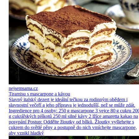
nejsemsama.cz
Tiramisu s mascarpone a kávou
Slavný italský dezert je ideální tečkou za rodinným obědem i
slavnostní večeří a jeho příprava je jednodušší, než se může zdát.
Ingredience pro 4 osoby: 250 g mascarpone 3 vejce 80 g cukru 20
g cukrářských piškotů 250 ml silné kávy 2 lžíce amaretta kakao na
posypání Postup: Oddělte žloutky od bílků. Žloutky vyšlehejte s
cukrem do světlé pěny a postupně do nich vmíchejte mascarpone,
aby vznikl hladký