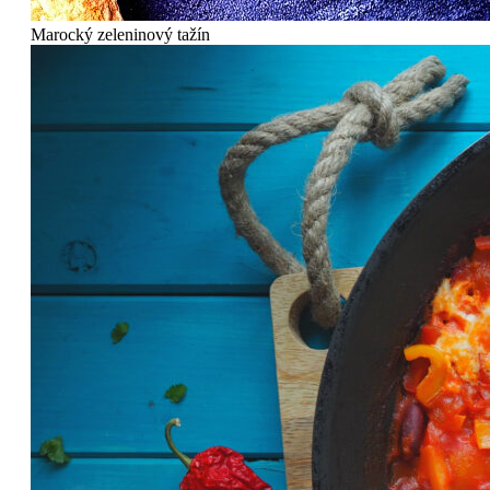
Marocký zeleninový tažín