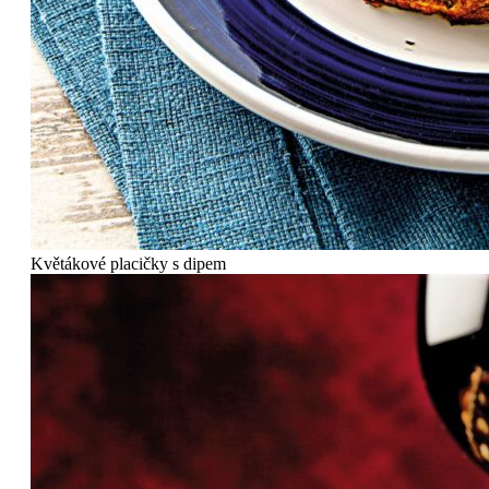
Květákové placičky s dipem