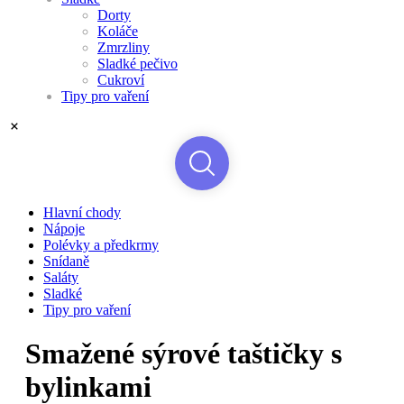
Dorty
Koláče
Zmrzliny
Sladké pečivo
Cukroví
Tipy pro vaření
Hlavní chody
Nápoje
Polévky a předkrmy
Snídaně
Saláty
Sladké
Tipy pro vaření
Smažené sýrové taštičky s
bylinkami