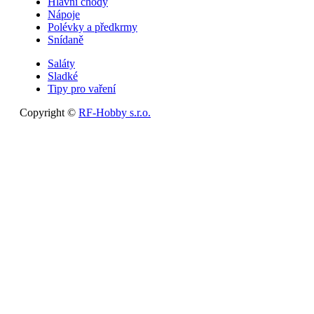
Hlavní chody
Nápoje
Polévky a předkrmy
Snídaně
Saláty
Sladké
Tipy pro vaření
Copyright ©
RF-Hobby s.r.o.