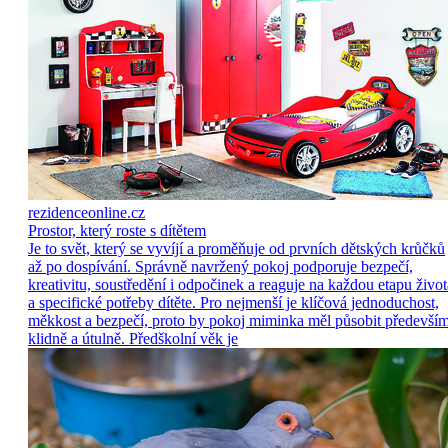
rezidenceonline.cz
Prostor, který roste s dítětem
Je to svět, který se vyvíjí a proměňuje od prvních dětských krůčků
až po dospívání. Správně navržený pokoj podporuje bezpečí,
kreativitu, soustředění i odpočinek a reaguje na každou etapu život
a specifické potřeby dítěte. Pro nejmenší je klíčová jednoduchost,
měkkost a bezpečí, proto by pokoj miminka měl působit předevší
klidně a útulně. Předškolní věk je