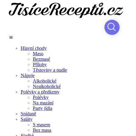
Hlavní chody
Maso
Bezmasé
Přílohy
Těstoviny a nudle
Nápoje
Alkoholické
Nealkoholické
Polévky a předkrmy
Polévky
Na mazání
Party jídla
Snídaně
Saláty
S masem
Bez masa
Sladké