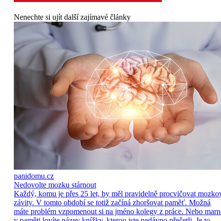
Nenechte si ujít další zajímavé články
panidomu.cz
Nedovolte mozku stárnout
Každý, komu je přes 25 let, by měl pravidelně procvičovat mozko
závity. V tomto období se totiž začíná zhoršovat paměť. Možná
máte problém vzpomenout si na jméno kolegy z práce. Nebo marn
v paměti lovíte název knížky, kterou jste nedávno přečetli. Je to