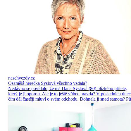
nasehvezdy.cz
Osamělá herečka Syslová všechno vzdala?
Nedávno se povídalo, že má Dana Syslová (80) blízkého přítele,
který je jí oporou. Ale je to ještě vůbec pravda? V posledních dne
čím dál častěji mluví o svém odchodu. Dohnala ji snad samota? Pů