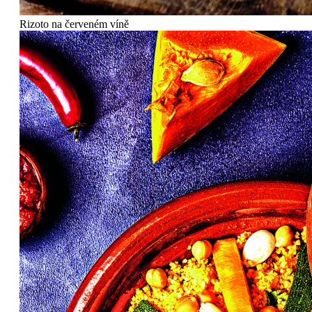
Rizoto na červeném víně