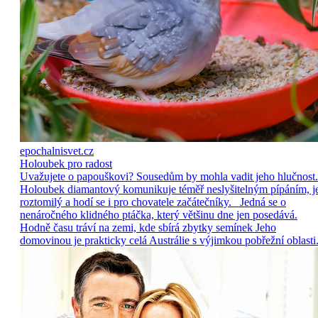
epochalnisvet.cz
Holoubek pro radost
Uvažujete o papouškovi? Sousedům by mohla vadit jeho hlučnost.
Holoubek diamantový komunikuje téměř neslyšitelným pípáním, j
roztomilý a hodí se i pro chovatele začátečníky. Jedná se o
nenáročného klidného ptáčka, který většinu dne jen posedává.
Hodně času tráví na zemi, kde sbírá zbytky semínek Jeho
domovinou je prakticky celá Austrálie s výjimkou pobřežní oblasti