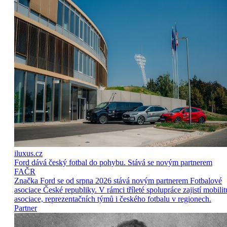
iluxus.cz
Ford dává český fotbal do pohybu. Stává se novým partnerem
FAČR
Značka Ford se od srpna 2026 stává novým partnerem Fotbalové
asociace České republiky. V rámci tříleté spolupráce zajistí mobilit
asociace, reprezentačních týmů i českého fotbalu v regionech.
Partner