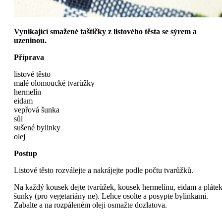
Vynikající smažené taštičky z listového těsta se sýrem a
uzeninou.
Příprava
listové těsto
malé olomoucké tvarůžky
hermelín
eidam
vepřová šunka
sůl
sušené bylinky
olej
Postup
Listové těsto rozválejte a nakrájejte podle počtu tvarůžků.
Na každý kousek dejte tvarůžek, kousek hermelínu, eidam a pláte
šunky (pro vegetariány ne). Lehce osolte a posypte bylinkami.
Zabalte a na rozpáleném oleji osmažte dozlatova.