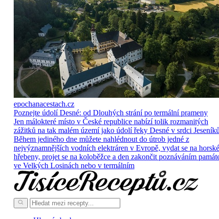
epochanacestach.cz
Poznejte údolí Desné: od Dlouhých strání po termální prameny
Jen málokteré místo v České republice nabízí tolik rozmanitých
zážitků na tak malém území jako údolí řeky Desné v srdci Jeseníků
Během jediného dne můžete nahlédnout do útrob jedné z
nejvýznamnějších vodních elektráren v Evropě, vydat se na horsk
hřebeny, projet se na koloběžce a den zakončit poznáváním památ
ve Velkých Losinách nebo v termálním