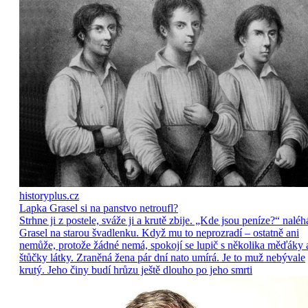
historyplus.cz
Lapka Grasel si na panstvo netroufl?
Strhne ji z postele, sváže ji a krutě zbije. „Kde jsou peníze?“ naléh
Grasel na starou švadlenku. Když mu to neprozradí – ostatně ani
nemůže, protože žádné nemá, spokojí se lupič s několika měďáky 
štůčky látky. Zraněná žena pár dní nato umírá. Je to muž nebývale
krutý. Jeho činy budí hrůzu ještě dlouho po jeho smrti