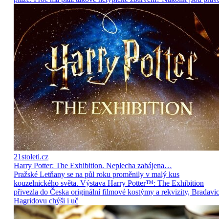
21stoleti.cz
Harry Potter: The Exhibition. Neplecha zahájena…
Pražské Letňany se na půl roku proměnily v malý kus
kouzelnického světa. Výstava Harry Potter™: The Exhibition
přivezla do Česka originální filmové kostýmy a rekvizity, Bradavic
Hagridovu chýši i uč