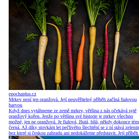
epochaplus.cz
Mrkev není jen oranžová. Její neuvěřitelný příběh začíná fialovou
barvou
Když dnes vytáhneme ze země mrkev, většina z nás očekává sytě
oranžový kořen. Jenže po většinu své historie je mrkev všechno
možné, jen ne oranžová. Je fialová, žlutá, bílá, někdy dokonce tém
černá. Až díky stovkám let pečlivého šlechtění se z ní stává zelenin
bez které si českou zahradu ani nedokážeme představit. Její příběh 