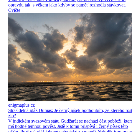
opravdu tak, s věkem jako kdyby se paměť rozhodla stávkovat.
Cvičte
enigmaplus.cz
Strašidelná pláž Dumas: Je černý písek podhoubím, ze kterého ros
zlo?
V indickém svazovém státu Gudžarát se nachází část pobřeží, kter
má hodně temnou pověst. Jistě k tomu přispívá i černý písek této
pláže. Proč má pláž takové netypické zbarvení? Nakolik jsou prav