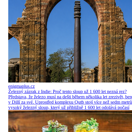
enigmaplus.cz
Železný zázrak z Indie: Proč tento sloup už 1 600 let nezná rez?
Představa, že železo musí na dešti během několika let zrezivět, ber
v Dillí za své. Uprostřed komplexu Qutb stojí více než sedm metrů
vysoký železný sloup, který už přibližně 1 600 let odolává počasí