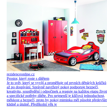
rezidenceonline.cz
Prostor, který roste s dítětem
Je to svět, který se vyvíjí a proměňuje od prvních dětských krůčků
až po dospívání. Správně navržený pokoj podporuje bezpečí,
kreativitu, soustředění i odpočinek a reaguje na každou etapu život
a specifické potřeby dítěte. Pro nejmenší je klíčová jednoduchost,
měkkost a bezpečí, proto by pokoj miminka měl působit předevší
klidně a útulně. Předškolní věk je