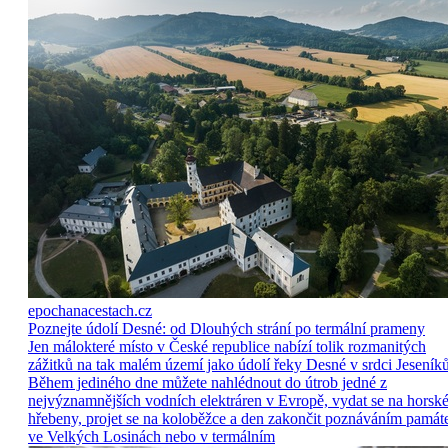
epochanacestach.cz
Poznejte údolí Desné: od Dlouhých strání po termální prameny
Jen málokteré místo v České republice nabízí tolik rozmanitých
zážitků na tak malém území jako údolí řeky Desné v srdci Jeseníků
Během jediného dne můžete nahlédnout do útrob jedné z
nejvýznamnějších vodních elektráren v Evropě, vydat se na horsk
hřebeny, projet se na koloběžce a den zakončit poznáváním památ
ve Velkých Losinách nebo v termálním