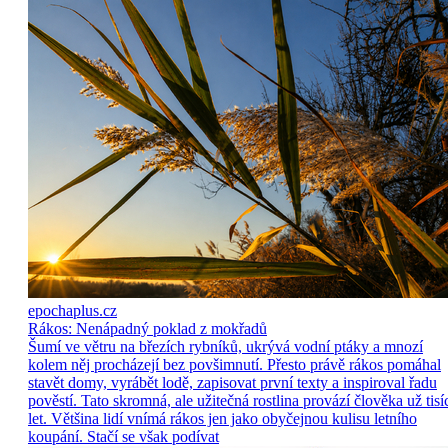
epochaplus.cz
Rákos: Nenápadný poklad z mokřadů
Šumí ve větru na březích rybníků, ukrývá vodní ptáky a mnozí
kolem něj procházejí bez povšimnutí. Přesto právě rákos pomáhal
stavět domy, vyrábět lodě, zapisovat první texty a inspiroval řadu
pověstí. Tato skromná, ale užitečná rostlina provází člověka už tisí
let. Většina lidí vnímá rákos jen jako obyčejnou kulisu letního
koupání. Stačí se však podívat