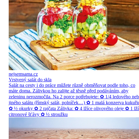
nejsemsama.cz
Vrstvený salát do skla
Salát na cesty i do práce můžete různě obměňovat podle toho, co
máte doma. Zálivkou ho zalijte až těsně před podáváním, aby
zeleninu nerozmočila. Na 2 porce potřebujete: ✿ 1/4 ledového ne
jiného salátu (římský salát, polníček…) ✿ 1 malá konzerva kukuři
✿ ½ okurky ✿ 2 rajčata Zálivka: ✿ 4 lžíce olivového oleje ✿ 1 lží
citronové šťávy ✿ ½ stroužku