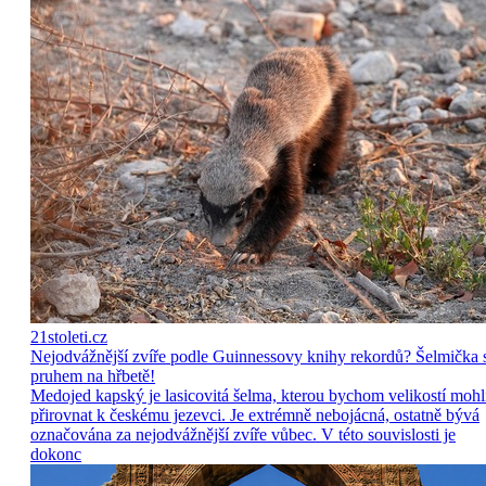
21stoleti.cz
Nejodvážnější zvíře podle Guinnessovy knihy rekordů? Šelmička 
pruhem na hřbetě!
Medojed kapský je lasicovitá šelma, kterou bychom velikostí mohl
přirovnat k českému jezevci. Je extrémně nebojácná, ostatně bývá
označována za nejodvážnější zvíře vůbec. V této souvislosti je
dokonc