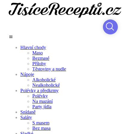
Hlavní chody
Maso
Bezmasé
Přílohy
Těstoviny a nudle
Nápoje
Alkoholické
Nealkoholické
Polévky a předkrmy
Polévky
Na mazání
Party jídla
Snídaně
Saláty
S masem
Bez masa
Sladké