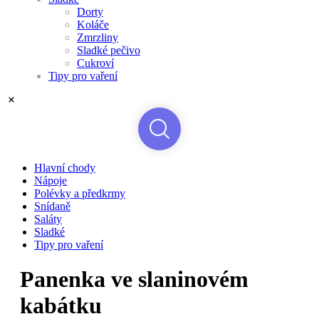
Dorty
Koláče
Zmrzliny
Sladké pečivo
Cukroví
Tipy pro vaření
Hlavní chody
Nápoje
Polévky a předkrmy
Snídaně
Saláty
Sladké
Tipy pro vaření
Panenka ve slaninovém
kabátku