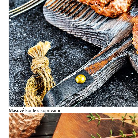
Masové koule s kopřivami