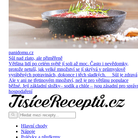
panidomu.cz
Sůl nad zlato, ale přiměřeně
Většina lidí po celém světě jí soli až moc. Často i nevědomky,
protože netuší, jak velké množství se jí skrývá v průmyslově
vyráběných potravinách, dokonce i těch sladkých. Sůl je zdravá
Ale v ani ne třetinovém množství, než je pro většinu populace
běžné. Její základní složky– sodík a chlór – jsou zásadní pro správ
hospodaření
Hlavní chody
Nápoje
Polévky a předkrmy