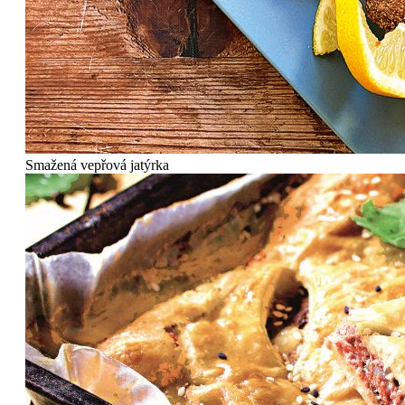
Smažená vepřová jatýrka