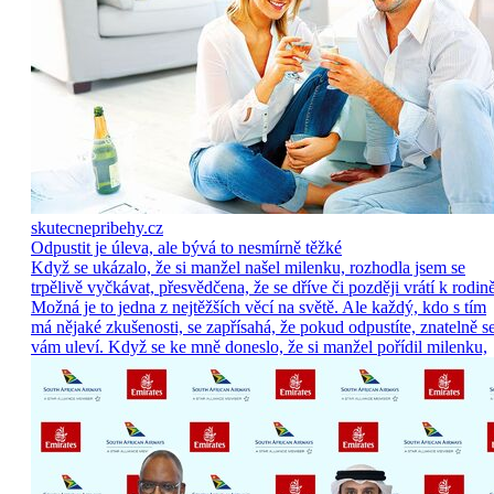
skutecnepribehy.cz
Odpustit je úleva, ale bývá to nesmírně těžké
Když se ukázalo, že si manžel našel milenku, rozhodla jsem se
trpělivě vyčkávat, přesvědčena, že se dříve či později vrátí k rodině
Možná je to jedna z nejtěžších věcí na světě. Ale každý, kdo s tím
má nějaké zkušenosti, se zapřísahá, že pokud odpustíte, znatelně s
vám uleví. Když se ke mně doneslo, že si manžel pořídil milenku,