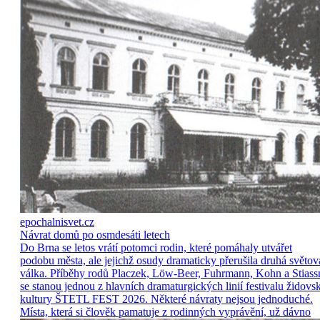
epochalnisvet.cz
Návrat domů po osmdesáti letech
Do Brna se letos vrátí potomci rodin, které pomáhaly utvářet
podobu města, ale jejichž osudy dramaticky přerušila druhá světov
válka. Příběhy rodů Placzek, Löw-Beer, Fuhrmann, Kohn a Stiass
se stanou jednou z hlavních dramaturgických linií festivalu židovs
kultury ŠTETL FEST 2026. Některé návraty nejsou jednoduché.
Místa, která si člověk pamatuje z rodinných vyprávění, už dávno