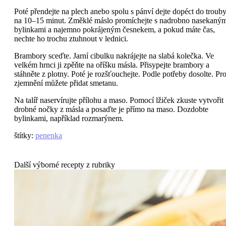
Poté přendejte na plech anebo spolu s pánví dejte dopéct do troub
na 10–15 minut. Změklé máslo promíchejte s nadrobno nasekaný
bylinkami a najemno pokrájeným česnekem, a pokud máte čas,
nechte ho trochu ztuhnout v lednici.
Brambory sceďte. Jarní cibulku nakrájejte na slabá kolečka. Ve
velkém hrnci ji zpěňte na oříšku másla. Přisypejte brambory a
stáhněte z plotny. Poté je rozšťouchejte. Podle potřeby dosolte. Pr
zjemnění můžete přidat smetanu.
Na talíř naservírujte přílohu a maso. Pomocí lžiček zkuste vytvořit
drobné nočky z másla a posaďte je přímo na maso. Dozdobte
bylinkami, například rozmarýnem.
štítky
:
penenka
Další výborné recepty z rubriky