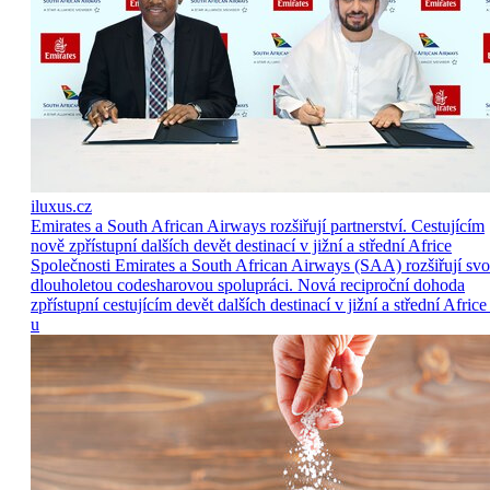
iluxus.cz
Emirates a South African Airways rozšiřují partnerství. Cestujícím
nově zpřístupní dalších devět destinací v jižní a střední Africe
Společnosti Emirates a South African Airways (SAA) rozšiřují sv
dlouholetou codesharovou spolupráci. Nová reciproční dohoda
zpřístupní cestujícím devět dalších destinací v jižní a střední Africe
u