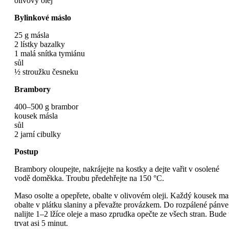
olivový olej
Bylinkové máslo
25 g másla
2 lístky bazalky
1 malá snítka tymiánu
sůl
½ stroužku česneku
Brambory
400–500 g brambor
kousek másla
sůl
2 jarní cibulky
Postup
Brambory oloupejte, nakrájejte na kostky a dejte vařit v osolené
vodě doměkka. Troubu předehřejte na 150 °C.
Maso osolte a opepřete, obalte v olivovém oleji. Každý kousek ma
obalte v plátku slaniny a převažte provázkem. Do rozpálené pánve
nalijte 1–2 lžíce oleje a maso zprudka opečte ze všech stran. Bude 
trvat asi 5 minut.