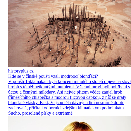
historyplus.cz
Kde se v čínské poušti vzali modroocí blonďáci?
V poušti Taklamakan byla koncem minulého století objevena stov
hrobů s téměř netknutými mumiemi. Všichni mrtví byli pohřbeni s
úctou a četnými milodary. Asi nejvíc přitom vědce zaujal hrob
tříměsíčního chlapečka s modrou filcovou čapkou, z níž se draly
blonďaté vlásky. Fakt, že jsou těla dávných lidí nesmírně dobře
zachovalá, přičítají odborníci zdejším klimatickým podmínkám.
Sucho, prosolené písky a extrémně