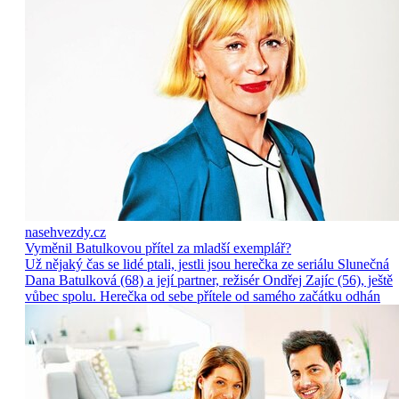
nasehvezdy.cz
Vyměnil Batulkovou přítel za mladší exemplář?
Už nějaký čas se lidé ptali, jestli jsou herečka ze seriálu Slunečná
Dana Batulková (68) a její partner, režisér Ondřej Zajíc (56), ještě
vůbec spolu. Herečka od sebe přítele od samého začátku odhán