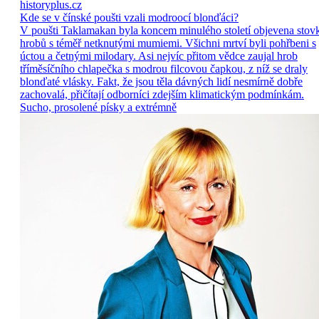
historyplus.cz
Kde se v čínské poušti vzali modroocí blonďáci?
V poušti Taklamakan byla koncem minulého století objevena stov
hrobů s téměř netknutými mumiemi. Všichni mrtví byli pohřbeni s
úctou a četnými milodary. Asi nejvíc přitom vědce zaujal hrob
tříměsíčního chlapečka s modrou filcovou čapkou, z níž se draly
blonďaté vlásky. Fakt, že jsou těla dávných lidí nesmírně dobře
zachovalá, přičítají odborníci zdejším klimatickým podmínkám.
Sucho, prosolené písky a extrémně