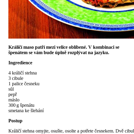
Králičí maso patří mezi velice oblíbené. V kombinaci se
špenátem se vám bude úplně rozplývat na jazyku.
Ingredience
4 králičí stehna
3 cibule
1 palice česneku
sůl
pepř
máslo
300 g špenátu
smetana ke šlehání
Postup
Králičí stehna omyjte, osušte, osolte a potřete česnekem. Dvě cibu