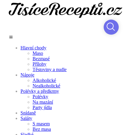
Hlavní chody
Maso
Bezmasé
Přílohy
Těstoviny a nudle
Nápoje
Alkoholické
Nealkoholické
Polévky a předkrmy
Polévky
Na mazání
Party jídla
Snídaně
Saláty
S masem
Bez masa
Sladké