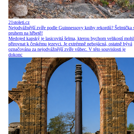
21stoleti.cz
Nejodvážnější zvíře podle Guinnessovy knihy rekordů? Šelmička 
pruhem na hřbetě!
Medojed kapský je lasicovitá šelma, kterou bychom velikostí mohl
přirovnat k českému jezevci. Je extrémně nebojácná, ostatně bývá
označována za nejodvážnější zvíře vůbec. V této souvislosti je
dokonc