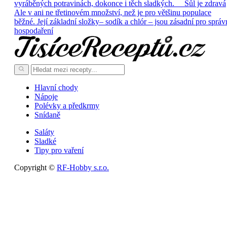
vyráběných potravinách, dokonce i těch sladkých. Sůl je zdravá
Ale v ani ne třetinovém množství, než je pro většinu populace
běžné. Její základní složky– sodík a chlór – jsou zásadní pro správ
hospodaření
Hlavní chody
Nápoje
Polévky a předkrmy
Snídaně
Saláty
Sladké
Tipy pro vaření
Copyright ©
RF-Hobby s.r.o.