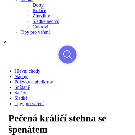
Dorty
Koláče
Zmrzliny
Sladké pečivo
Cukroví
Tipy pro vaření
Hlavní chody
Nápoje
Polévky a předkrmy
Snídaně
Saláty
Sladké
Tipy pro vaření
Pečená králičí stehna se
špenátem