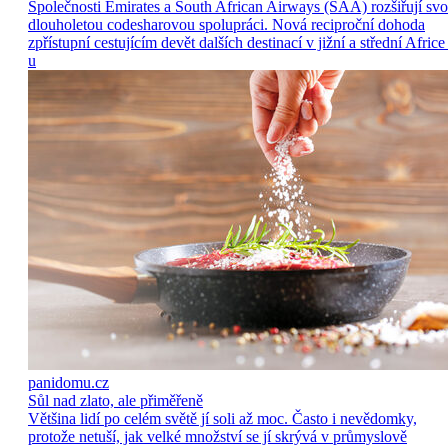
Společnosti Emirates a South African Airways (SAA) rozšiřují sv
dlouholetou codesharovou spolupráci. Nová reciproční dohoda
zpřístupní cestujícím devět dalších destinací v jižní a střední Africe
u
panidomu.cz
Sůl nad zlato, ale přiměřeně
Většina lidí po celém světě jí soli až moc. Často i nevědomky,
protože netuší, jak velké množství se jí skrývá v průmyslově