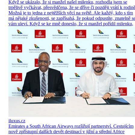
Když se ukázalo, že si manžel našel milenku, rozhodla jsem se
trpělivě vyčkávat, přesvědčena, že se dříve či později vrátí k rodině
Možná je to jedna z nejtěžších věcí na světě. Ale každý, kdo s tím
má nějaké zkušenosti, se zapřísahá, že pokud odpustíte, znatelně s
vám uleví. Když se ke mně doneslo, že si manžel pořídil milenku,
iluxus.cz
Emirates a South African Airways rozšiřují partnerství. Cestujícím
nově zpřístupní dalších devět destinací v jižní a střední Africe