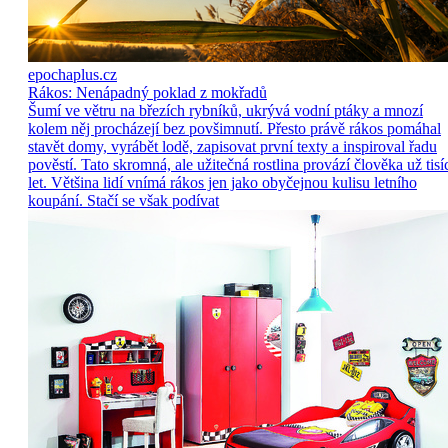
epochaplus.cz
Rákos: Nenápadný poklad z mokřadů
Šumí ve větru na březích rybníků, ukrývá vodní ptáky a mnozí
kolem něj procházejí bez povšimnutí. Přesto právě rákos pomáhal
stavět domy, vyrábět lodě, zapisovat první texty a inspiroval řadu
pověstí. Tato skromná, ale užitečná rostlina provází člověka už tisí
let. Většina lidí vnímá rákos jen jako obyčejnou kulisu letního
koupání. Stačí se však podívat