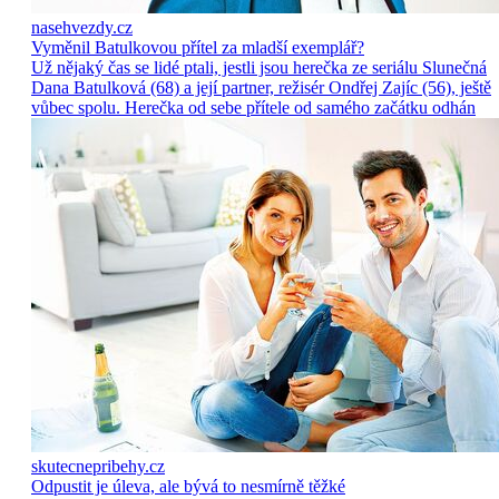
nasehvezdy.cz
Vyměnil Batulkovou přítel za mladší exemplář?
Už nějaký čas se lidé ptali, jestli jsou herečka ze seriálu Slunečná
Dana Batulková (68) a její partner, režisér Ondřej Zajíc (56), ještě
vůbec spolu. Herečka od sebe přítele od samého začátku odhán
skutecnepribehy.cz
Odpustit je úleva, ale bývá to nesmírně těžké