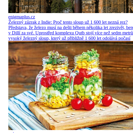
enigmaplus.cz
Železný zázrak z Indie: Proč tento sloup už 1 600 let nezná rez?
Představa, že železo musí na dešti během několika let zrezivět, ber
v Dillí za své. Uprostřed komplexu Qutb stojí více než sedm metrů
vysoký železný sloup, který už přibližně 1 600 let odolává počasí