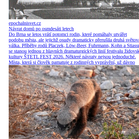
epochalnisvet.cz
Návrat domů po osmdesáti letech
Do Brna se letos vrátí potomci rodin, které pomáhaly utvářet
podobu města, ale jejichž osudy dramaticky přerušila druhá světov
válka. Příběhy rodů Placzek, Löw-Beer, Fuhrmann, Kohn a Stiass
se stanou jednou z hlavních dramaturgických linií festivalu židovs
kultury ŠTETL FEST 2026. Některé návraty nejsou jednoduché.
Místa, která si člověk pamatuje z rodinných vyprávění, už dávno