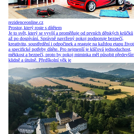
rezidenceonline.cz
Prostor, který roste s dítětem
Je to svět, který se vyvíjí a proměňuje od prvních dětských krůčků
až po dospívání. Správně navržený pokoj podporuje bezpečí,
kreativitu, soustředění i odpočinek a reaguje na každou etapu život
a specifické potřeby dítěte. Pro nejmenší je klíčová jednoduchost,
měkkost a bezpečí, proto by pokoj miminka měl působit předevší
klidně a útulně. Předškolní věk je