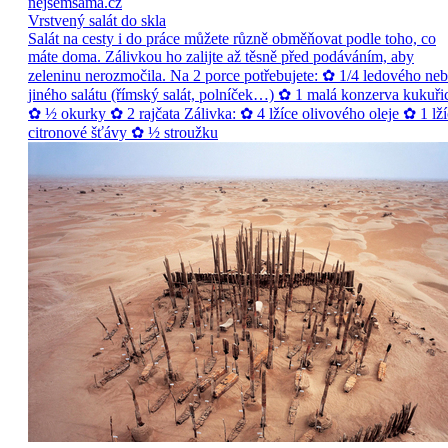
nejsemsama.cz
Vrstvený salát do skla
Salát na cesty i do práce můžete různě obměňovat podle toho, co
máte doma. Zálivkou ho zalijte až těsně před podáváním, aby
zeleninu nerozmočila. Na 2 porce potřebujete: ✿ 1/4 ledového ne
jiného salátu (římský salát, polníček…) ✿ 1 malá konzerva kukuři
✿ ½ okurky ✿ 2 rajčata Zálivka: ✿ 4 lžíce olivového oleje ✿ 1 lží
citronové šťávy ✿ ½ stroužku