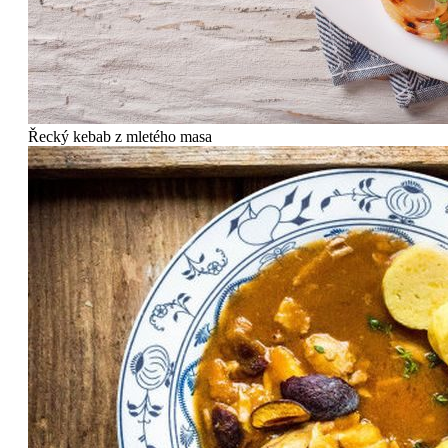
Řecký kebab z mletého masa