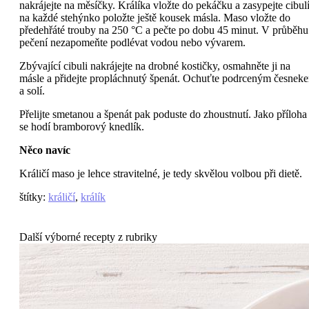
nakrájejte na měsíčky. Králíka vložte do pekáčku a zasypejte cibulí
na každé stehýnko položte ještě kousek másla. Maso vložte do
předehřáté trouby na 250 °C a pečte po dobu 45 minut. V průběhu
pečení nezapomeňte podlévat vodou nebo vývarem.
Zbývající cibuli nakrájejte na drobné kostičky, osmahněte ji na
másle a přidejte propláchnutý špenát. Ochuťte podrceným česnek
a solí.
Přelijte smetanou a špenát pak poduste do zhoustnutí. Jako příloha
se hodí bramborový knedlík.
Něco navíc
Králičí maso je lehce stravitelné, je tedy skvělou volbou při dietě.
štítky
:
králičí
,
králík
Další výborné recepty z rubriky