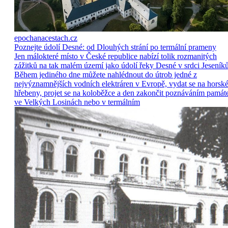
epochanacestach.cz
Poznejte údolí Desné: od Dlouhých strání po termální prameny
Jen málokteré místo v České republice nabízí tolik rozmanitých
zážitků na tak malém území jako údolí řeky Desné v srdci Jeseníků
Během jediného dne můžete nahlédnout do útrob jedné z
nejvýznamnějších vodních elektráren v Evropě, vydat se na horsk
hřebeny, projet se na koloběžce a den zakončit poznáváním památ
ve Velkých Losinách nebo v termálním