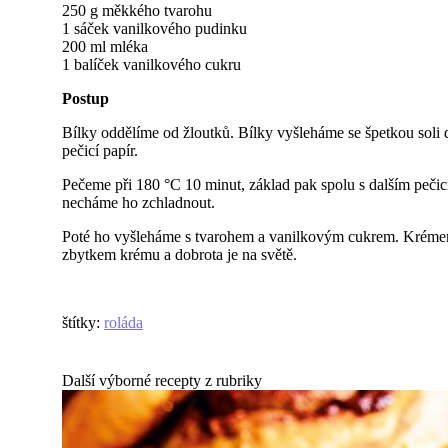
250 g měkkého tvarohu
1 sáček vanilkového pudinku
200 ml mléka
1 balíček vanilkového cukru
Postup
Bílky oddělíme od žloutků. Bílky vyšleháme se špetkou soli
pečicí papír.
Pečeme při 180 °C 10 minut, základ pak spolu s dalším pe
necháme ho zchladnout.
Poté ho vyšleháme s tvarohem a vanilkovým cukrem. Krémem
zbytkem krému a dobrota je na světě.
štítky
:
roláda
Další výborné recepty z rubriky