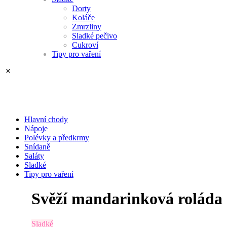
Dorty
Koláče
Zmrzliny
Sladké pečivo
Cukroví
Tipy pro vaření
Hlavní chody
Nápoje
Polévky a předkrmy
Snídaně
Saláty
Sladké
Tipy pro vaření
Svěží mandarinková roláda
Sladké