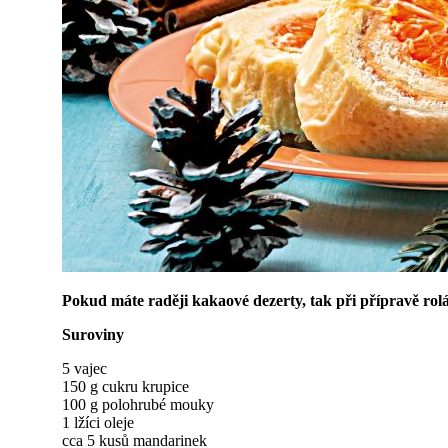
Pokud máte raději kakaové dezerty, tak při přípravě rolá
Suroviny
5 vajec
150 g cukru krupice
100 g polohrubé mouky
1 lžíci oleje
cca 5 kusů mandarinek