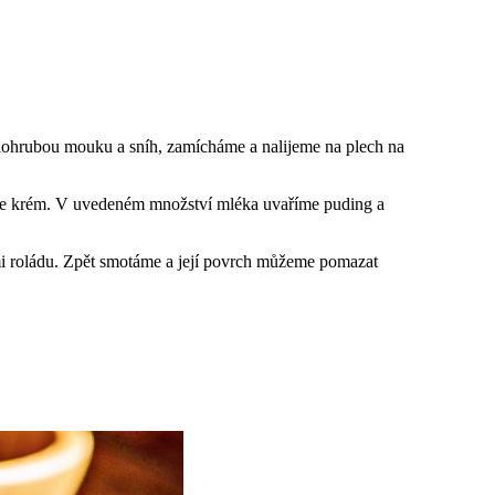
olohrubou mouku a sníh, zamícháme a nalijeme na plech na
íme krém. V uvedeném množství mléka uvaříme puding a
 roládu. Zpět smotáme a její povrch můžeme pomazat