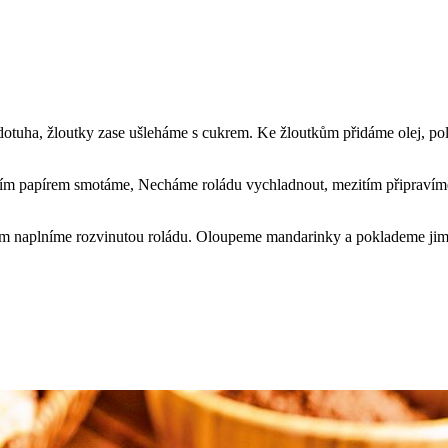
 dotuha, žloutky zase ušleháme s cukrem. Ke žloutkům přidáme olej, p
čicím papírem smotáme, Necháme roládu vychladnout, mezitím připrav
 naplníme rozvinutou roládu. Oloupeme mandarinky a poklademe jimi