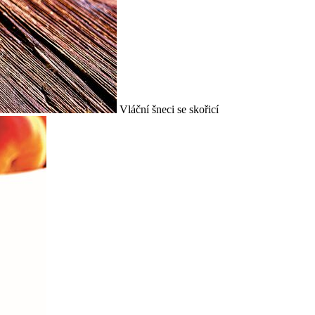
Vláční šneci se skořicí