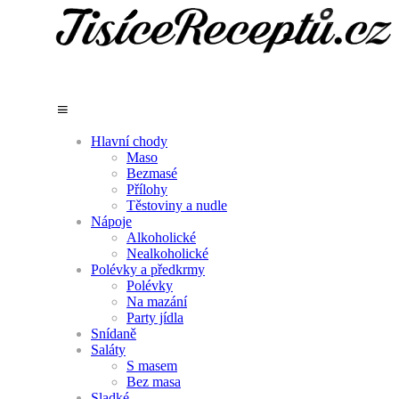
Hlavní chody
Maso
Bezmasé
Přílohy
Těstoviny a nudle
Nápoje
Alkoholické
Nealkoholické
Polévky a předkrmy
Polévky
Na mazání
Party jídla
Snídaně
Saláty
S masem
Bez masa
Sladké