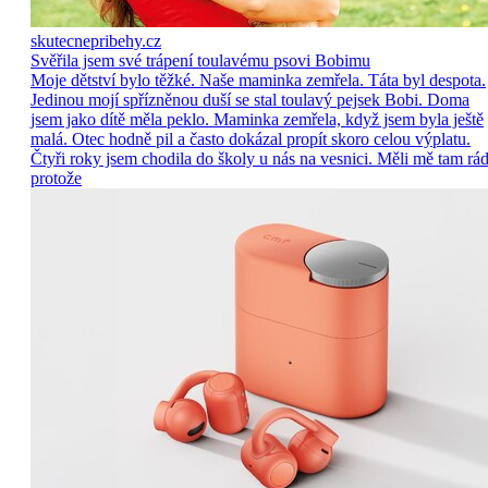
skutecnepribehy.cz
Svěřila jsem své trápení toulavému psovi Bobimu
Moje dětství bylo těžké. Naše maminka zemřela. Táta byl despota.
Jedinou mojí spřízněnou duší se stal toulavý pejsek Bobi. Doma
jsem jako dítě měla peklo. Maminka zemřela, když jsem byla ještě
malá. Otec hodně pil a často dokázal propít skoro celou výplatu.
Čtyři roky jsem chodila do školy u nás na vesnici. Měli mě tam rád
protože