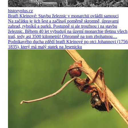
historyplus.cz
Bratři Kleinové: Stavbu železnic v monarchii ovládli samouci
Na začátku je jich šest a začínají poměrně skromně, úpravami
zahrad, rybníků a parků. Postupně si ale troufnou i na stavbu
železnic. Během 40 let vybudují na území monarchie třetinu všech
tratí, tedy asi 3500 kilometrů! Ohromně na tom zbohatnou…
Podnikavého ducha zdědí bratři Kleinové po otci Johannovi (175
1835), který má malý statek na Jesenicku