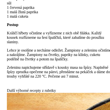
sůl
1 červená paprika
1 malá žlutá paprika
1 malá cuketa
Postup
Králičí hřbety očistíme a vyřízneme z nich obě filátka. Každý
kousek rozřízneme na šest špalíčků, které zabalíme do proužku
slaniny.
Lehce je osolíme a necháme odležet. Žampiony a zeleninu očistím
a nakrájíme. Žampiony na čtvrtky, papriky na klínky, cuketu
podélně na čtvrtky a potom na špalíčky.
Zeleninu napichujeme střídavě s kousky masa na špízy. Naplněné
špízy zprudka opečeme na pánvi, přendáme na pekáček a dáme do
trouby vyhřáté na 220 °C. Pečeme asi 7 minut.
Další výborné recepty z rubriky