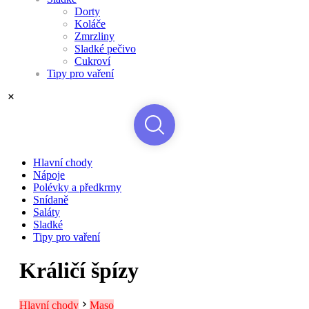
Dorty
Koláče
Zmrzliny
Sladké pečivo
Cukroví
Tipy pro vaření
Hlavní chody
Nápoje
Polévky a předkrmy
Snídaně
Saláty
Sladké
Tipy pro vaření
Králičí špízy
Hlavní chody
Maso