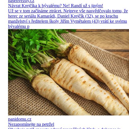
nasehvezdy.cz
Návrat Krejčíka k bývalému? Ne! Randí už s jiným!
Už se v tom začínáme ztrácet. Nejprve vše nasvědčovalo tomu, že
herec ze seriálu Kamarádi, Daniel Krejčík (32), se po krachu
manželství s ředitelem školy Jiřím Vymětalem (43) vrátí ke svému
bývalému p
panidomu.cz
Nezapomínejte na petržel