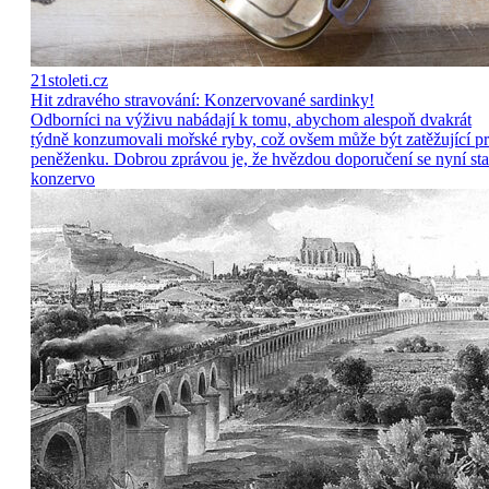
21stoleti.cz
Hit zdravého stravování: Konzervované sardinky!
Odborníci na výživu nabádají k tomu, abychom alespoň dvakrát
týdně konzumovali mořské ryby, což ovšem může být zatěžující p
peněženku. Dobrou zprávou je, že hvězdou doporučení se nyní sta
konzervo