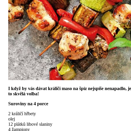
I když by vás dávat králičí maso na špíz nejspíše nenapadlo, j
to skvělá volba!
Suroviny na 4 porce
2 králičí hřbety
olej
12 plátků libové slaniny
4 žampiony