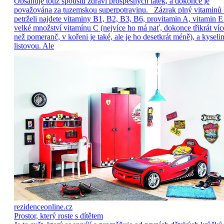
Obsahuje totiž spoustu zdraví prospěšných látek, a dokonce je
považována za tuzemskou superpotravinu. Zázrak plný vitaminů
petrželi najdete vitaminy B1, B2, B3, B6, provitamin A, vitamin E
velké množství vitamínu C (nejvíce ho má nať, dokonce třikrát víc
než pomeranč, v kořeni je také, ale je ho desetkrát méně), a kyseli
listovou. Ale
rezidenceonline.cz
Prostor, který roste s dítětem