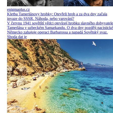
enigmaplus.cz
Kletba Tamerlánovy hrobky: Otevřeli hrob a za dva dny začala
invaze do SSSR. Náhoda, nebo varování?
V červnu 1941 sovětští vědci otevírají hrobku slavného dobyvatel
Tamerlána v uzbeckém Samarkandu. O dva dny později nacistické
Německo zahajuje operaci Barbarossa a napadá Sovětský svaz.
Shoda dat je