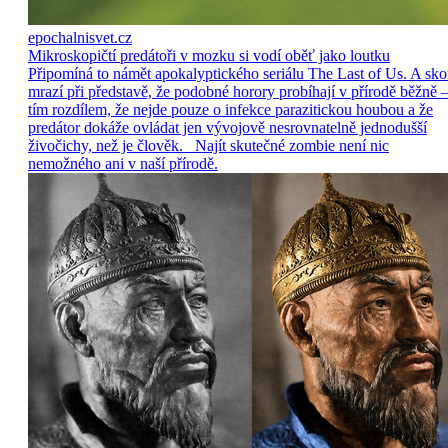
epochalnisvet.cz
Mikroskopičtí predátoři v mozku si vodí oběť jako loutku
Připomíná to námět apokalyptického seriálu The Last of Us. A sko
mrazí při představě, že podobné horory probíhají v přírodě běžně –
tím rozdílem, že nejde pouze o infekce parazitickou houbou a že
predátor dokáže ovládat jen vývojově nesrovnatelně jednodušší
živočichy, než je člověk. Najít skutečné zombie není nic
nemožného ani v naší přírodě.