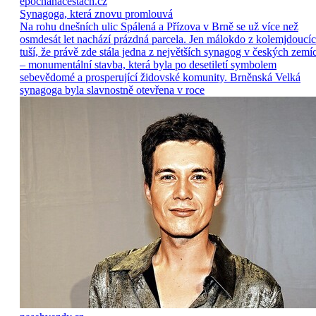
epochanacestach.cz
Synagoga, která znovu promlouvá
Na rohu dnešních ulic Spálená a Přízova v Brně se už více než
osmdesát let nachází prázdná parcela. Jen málokdo z kolemjdoucí
tuší, že právě zde stála jedna z největších synagog v českých zemí
– monumentální stavba, která byla po desetiletí symbolem
sebevědomé a prosperující židovské komunity. Brněnská Velká
synagoga byla slavnostně otevřena v roce