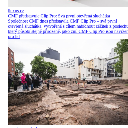
iluxus.cz
CMF představuje Clip Pro: Svá první otevřená sluchátka
Společnost CMF dnes představila CMF Clip Pro – svá první
otevřená sluchátka, vytvořená s cílem nabídnout zážitek z poslechu
který působí stejně přirozeně, jako zní. CMF Clip Pro jsou navrže
pro lid