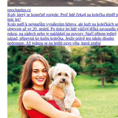
epochaplus.cz
Kufr, který se konečně rozjede. Proč lidé čekají na kolečka téměř p
tisíc let?
Kolo patří k nejstarším vynálezům lidstva, ale kufr na kolečkách s
objevuje až ve 20. století. Po tisíce let lidé vláčejí těžká zavazadla 
rukou, na zádech nebo je nakládají na povozy. Stačí přitom jediný
nápad, připevnit ke kufru kolečka. Jenže právě ten nikdo dlouho
nedostane. Až jednou se na letišti ozve věta, která změní