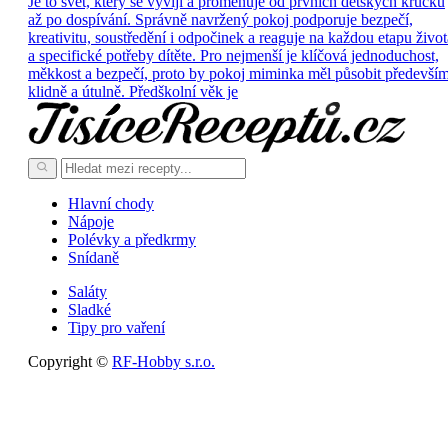
Je to svět, který se vyvíjí a proměňuje od prvních dětských krůčků
až po dospívání. Správně navržený pokoj podporuje bezpečí,
kreativitu, soustředění i odpočinek a reaguje na každou etapu život
a specifické potřeby dítěte. Pro nejmenší je klíčová jednoduchost,
měkkost a bezpečí, proto by pokoj miminka měl působit předevší
klidně a útulně. Předškolní věk je
Hlavní chody
Nápoje
Polévky a předkrmy
Snídaně
Saláty
Sladké
Tipy pro vaření
Copyright ©
RF-Hobby s.r.o.