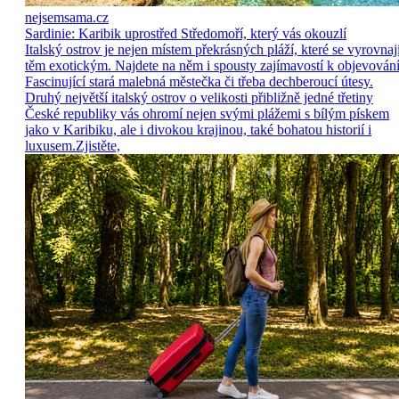
nejsemsama.cz
Sardinie: Karibik uprostřed Středomoří, který vás okouzlí
Italský ostrov je nejen místem překrásných pláží, které se vyrovnaj
těm exotickým. Najdete na něm i spousty zajímavostí k objevování
Fascinující stará malebná městečka či třeba dechberoucí útesy.
Druhý největší italský ostrov o velikosti přibližně jedné třetiny
České republiky vás ohromí nejen svými plážemi s bílým pískem
jako v Karibiku, ale i divokou krajinou, také bohatou historií i
luxusem.Zjistěte,