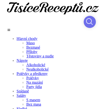
Hlavní chody
Maso
Bezmasé
Přílohy
Těstoviny a nudle
Nápoje
Alkoholické
Nealkoholické
Polévky a předkrmy
Polévky
Na mazání
Party jídla
Snídaně
Saláty
S masem
Bez masa
Sladké