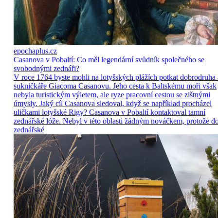
epochaplus.cz
Casanova v Pobaltí: Co měl legendární svůdník společného se
svobodnými zednáři?
V roce 1764 byste mohli na lotyšských plážích potkat dobrodruha 
sukničkáře Giacoma Casanovu. Jeho cesta k Baltskému moři však
nebyla turistickým výletem, ale ryze pracovní cestou se zištnými
úmysly. Jaký cíl Casanova sledoval, když se například procházel
uličkami lotyšské Rigy? Casanova v Pobaltí kontaktoval tamní
zednářské lóže. Nebyl v této oblasti žádným nováčkem, protože d
zednářské