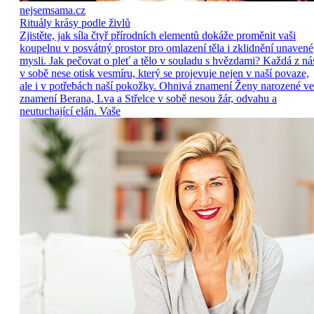
nejsemsama.cz
Rituály krásy podle živlů
Zjistěte, jak síla čtyř přírodních elementů dokáže proměnit vaši
koupelnu v posvátný prostor pro omlazení těla i zklidnění unavené
mysli. Jak pečovat o pleť a tělo v souladu s hvězdami? Každá z ná
v sobě nese otisk vesmíru, který se projevuje nejen v naší povaze,
ale i v potřebách naší pokožky. Ohnivá znamení Ženy narozené ve
znamení Berana, Lva a Střelce v sobě nesou žár, odvahu a
neutuchající elán. Vaše