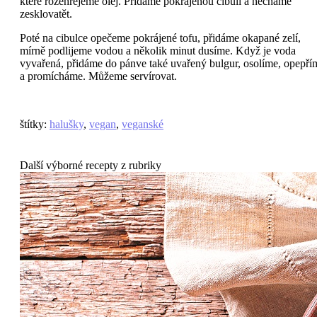
které rozehřejeme olej. Přidáme pokrájenou cibuli a necháme
zesklovatět.
Poté na cibulce opečeme pokrájené tofu, přidáme okapané zelí,
mírně podlijeme vodou a několik minut dusíme. Když je voda
vyvařená, přidáme do pánve také uvařený bulgur, osolíme, opepří
a promícháme. Můžeme servírovat.
štítky
:
halušky
,
vegan
,
veganské
Další výborné recepty z rubriky