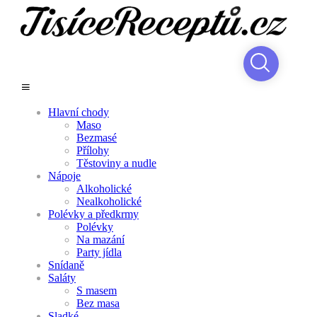
Hlavní chody
Maso
Bezmasé
Přílohy
Těstoviny a nudle
Nápoje
Alkoholické
Nealkoholické
Polévky a předkrmy
Polévky
Na mazání
Party jídla
Snídaně
Saláty
S masem
Bez masa
Sladké