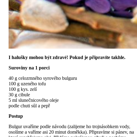
I halušky mohou být zdravé! Pokud je připravíte takhle.
Suroviny na 1 porci
40 g celozrnného syrového bulguru
100 g uzeného tofu
100 g kys. zelí
30 g cibule
5 ml slunečnicového oleje
podle chuti sůl a pepř
Postup
Bulgur uvaříme podle návodu (zalijeme ho trojnásobkem vody,
osolíme a vaříme asi 20 minut doměkka). Připravíme si pánev, na