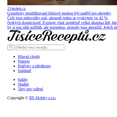
21stoleti.cz
Geneticky modifikovaní bíglové mohou být nadějí pro alergiky
Češi jsou milovníky psů, alespoň jeden se vyskytuje ve 42 %
českých domácností. Existuje však poměrně velká skupina lidí, kte
by si psa rádi pořídili, ale nemohou, protože jsou alergičtí. Jejich i
Hlavní chody
Nápoje
Polévky a předkrmy
Snídaně
Saláty
Sladké
Tipy pro vaření
Copyright ©
RF-Hobby s.r.o.