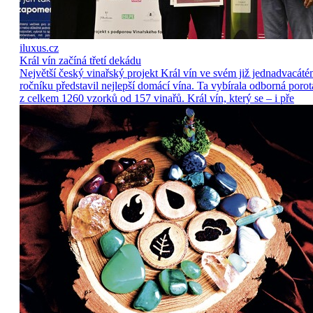
iluxus.cz
Král vín začíná třetí dekádu
Největší český vinařský projekt Král vín ve svém již jednadvacát
ročníku představil nejlepší domácí vína. Ta vybírala odborná porot
z celkem 1260 vzorků od 157 vinařů. Král vín, který se – i pře