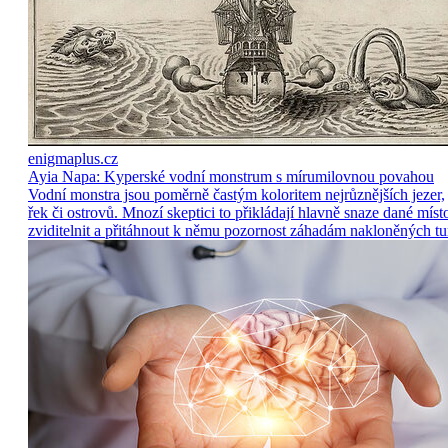
enigmaplus.cz
Ayia Napa: Kyperské vodní monstrum s mírumilovnou povahou
Vodní monstra jsou poměrně častým koloritem nejrůznějších jezer,
řek či ostrovů. Mnozí skeptici to přikládají hlavně snaze dané míst
zviditelnit a přitáhnout k němu pozornost záhadám nakloněných tu