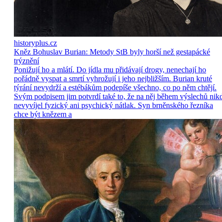
historyplus.cz
Kněz Bohuslav Burian: Metody StB byly horší než gestapácké
trýznění
Ponižují ho a mlátí. Do jídla mu přidávají drogy, nenechají ho
pořádně vyspat a smrtí vyhrožují i jeho nejbližším. Burian kruté
týrání nevydrží a estébákům podepíše všechno, co po něm chtějí.
Svým podpisem jim potvrdí také to, že na něj během výslechů nik
nevyvíjel fyzický ani psychický nátlak. Syn brněnského řezníka
chce být knězem a