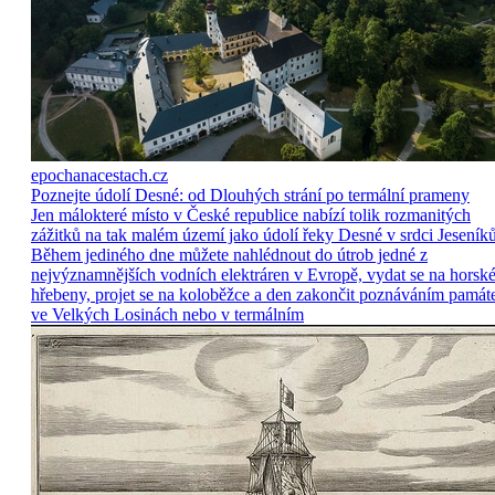
epochanacestach.cz
Poznejte údolí Desné: od Dlouhých strání po termální prameny
Jen málokteré místo v České republice nabízí tolik rozmanitých
zážitků na tak malém území jako údolí řeky Desné v srdci Jeseníků
Během jediného dne můžete nahlédnout do útrob jedné z
nejvýznamnějších vodních elektráren v Evropě, vydat se na horsk
hřebeny, projet se na koloběžce a den zakončit poznáváním památ
ve Velkých Losinách nebo v termálním