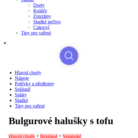
Dorty
Koláče
Zmrzliny
Sladké pečivo
Cukroví
Tipy pro vaření
Hlavní chody
Nápoje
Polévky a předkrmy
Snídaně
Saláty
Sladké
Tipy pro vaření
Bulgurové halušky s tofu
Hlavní chody
Bezmasé
Veganské