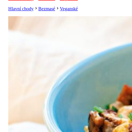
Hlavní chody
Bezmasé
Veganské