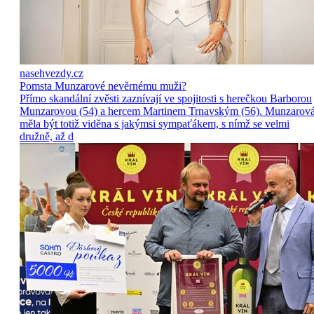
nasehvezdy.cz
Pomsta Munzarové nevěrnému muži?
Přímo skandální zvěsti zaznívají ve spojitosti s herečkou Barborou
Munzarovou (54) a hercem Martinem Trnavským (56). Munzarov
měla být totiž viděna s jakýmsi sympaťákem, s nímž se velmi
družně, až d