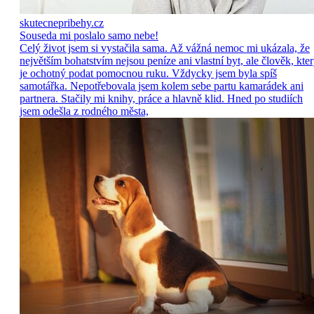
skutecnepribehy.cz
Souseda mi poslalo samo nebe!
Celý život jsem si vystačila sama. Až vážná nemoc mi ukázala, že
největším bohatstvím nejsou peníze ani vlastní byt, ale člověk, kte
je ochotný podat pomocnou ruku. Vždycky jsem byla spíš
samotářka. Nepotřebovala jsem kolem sebe partu kamarádek ani
partnera. Stačily mi knihy, práce a hlavně klid. Hned po studiích
jsem odešla z rodného města,