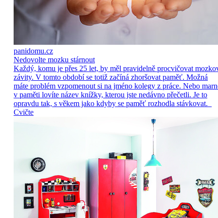
panidomu.cz
Nedovolte mozku stárnout
Každý, komu je přes 25 let, by měl pravidelně procvičovat mozko
závity. V tomto období se totiž začíná zhoršovat paměť. Možná
máte problém vzpomenout si na jméno kolegy z práce. Nebo marn
v paměti lovíte název knížky, kterou jste nedávno přečetli. Je to
opravdu tak, s věkem jako kdyby se paměť rozhodla stávkovat.
Cvičte