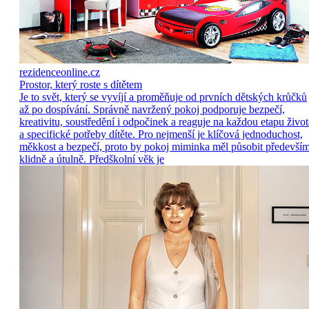
rezidenceonline.cz
Prostor, který roste s dítětem
Je to svět, který se vyvíjí a proměňuje od prvních dětských krůčků
až po dospívání. Správně navržený pokoj podporuje bezpečí,
kreativitu, soustředění i odpočinek a reaguje na každou etapu život
a specifické potřeby dítěte. Pro nejmenší je klíčová jednoduchost,
měkkost a bezpečí, proto by pokoj miminka měl působit předevší
klidně a útulně. Předškolní věk je