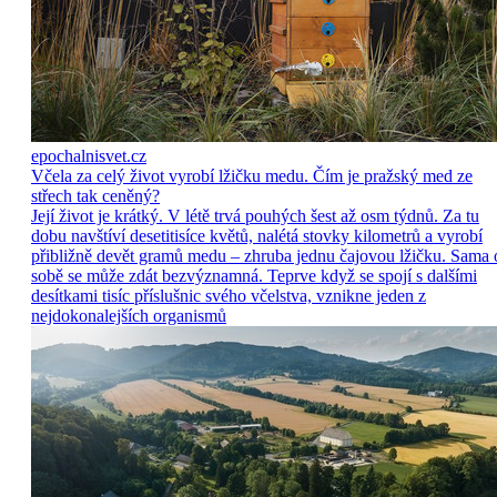
epochalnisvet.cz
Včela za celý život vyrobí lžičku medu. Čím je pražský med ze
střech tak ceněný?
Její život je krátký. V létě trvá pouhých šest až osm týdnů. Za tu
dobu navštíví desetitisíce květů, nalétá stovky kilometrů a vyrobí
přibližně devět gramů medu – zhruba jednu čajovou lžičku. Sama 
sobě se může zdát bezvýznamná. Teprve když se spojí s dalšími
desítkami tisíc příslušnic svého včelstva, vznikne jeden z
nejdokonalejších organismů