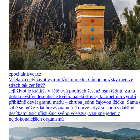
epochalnisvet.cz
Včela za celý život vyrobí lžičku medu. Čím je pražský med ze
střech tak ceněný?
Její život je krátký. V létě trvá pouhých šest až osm týdnů. Za tu
dobu navštíví desetitisíce květů, nalétá stovky kilometrů a vyrobí
přibližně devět gramů medu – zhruba jednu čajovou lžičku. Sama 
sobě se může zdát bezvýznamná. Teprve když se spojí s dalšími
desítkami tisíc příslušnic svého včelstva, vznikne jeden z
nejdokonalejších organismů