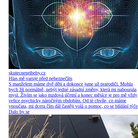
skutecnepribehy.cz
Hlas mě varuje před nebezpečím
S manželem máme dvě děti a dokonce jsme už prarodiči. Mohla
bych žít normálně, nebýt jedné zásadní změny, která mi nabourala
mysl. Živím se jako mzdová účetní a konec měsíce je pro mě vždy
velice psychicky náročným obdobím. Od té chvíle, co máme
vnoučata, mi dcera čím dál častěji volá o pomoc, co se hlídání týče
Dalo by se