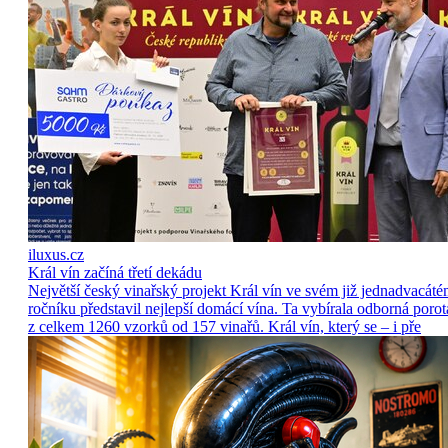
iluxus.cz
Král vín začíná třetí dekádu
Největší český vinařský projekt Král vín ve svém již jednadvacát
ročníku představil nejlepší domácí vína. Ta vybírala odborná porot
z celkem 1260 vzorků od 157 vinařů. Král vín, který se – i pře