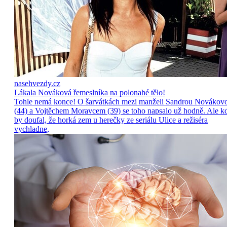
nasehvezdy.cz
Lákala Nováková řemeslníka na polonahé tělo!
Tohle nemá konce! O šarvátkách mezi manželi Sandrou Novákov
(44) a Vojtěchem Moravcem (39) se toho napsalo už hodně. Ale k
by doufal, že horká zem u herečky ze seriálu Ulice a režiséra
vychladne,