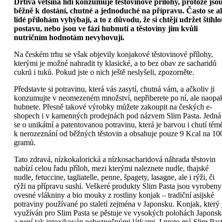
Drtivá většina lidí konzumuje těstovinové přílohy, protože jso
běžně k dostání, chutné a jednoduché na přípravu. Často se a
lidé přílohám vyhýbají, a to z důvodu, že si chtějí udržet štíhl
postavu, nebo jsou ve fázi hubnutí a těstoviny jim kvůli
nutričním hodnotám nevyhovují.
Na českém trhu se však objevily konjakové těstovinové přílohy,
kterými je možné nahradit ty klasické, a to bez obav ze sacharidů
cukrů i tuků. Pokud jste o nich ještě neslyšeli, zpozorněte.
Představte si potravinu, která vás zasytí, chutná vám, a ačkoliv ji
konzumujte v neomezeném množství, nepřiberete po ní, ale naopa
hubnete. Přesně takové výrobky můžete zakoupit na českých e-
shopech i v kamenných prodejnách pod názvem Slim Pasta. Jedná
se o unikátní a patentovanou potravinu, která je barvou i chutí tém
k nerozeznání od běžných těstovin a obsahuje pouze 9 Kcal na 10
gramů.
Tato zdravá, nízkokalorická a nízkosacharidová náhrada těstovin
nabízí celou řadu příloh, mezi kterými naleznete nudle, thajské
nudle, fetuccine, tagliatelle, penne, špagety, lasagne, ale i rýži, či
rýži na přípravu sushi. Veškeré produkty Slim Pasta jsou vyrobeny
ovesné vlákniny a bio mouky z rostliny konjak – tradiční asijské
potraviny používané po staletí zejména v Japonsku. Konjak, který 
využíván pro Slim Pasta se pěstuje ve vysokých polohách Japonsk
a není tak intoxikován nebezpečnými látkami. I proto má Slim Pas