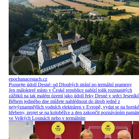
epochanacestach.cz
Poznejte údolí Desné: od Dlouhých strání po termální prameny
Jen málokteré místo v České republice nabízí tolik rozmanitých
zážitků na tak malém území jako údolí řeky Desné v srdci Jeseníků
Během jediného dne můžete nahlédnout do útrob jedné z
nejvýznamnějších vodních elektráren v Evropě, vydat se na horsk
hřebeny, projet se na koloběžce a den zakončit poznáváním památ
ve Velkých Losinách nebo v termálním