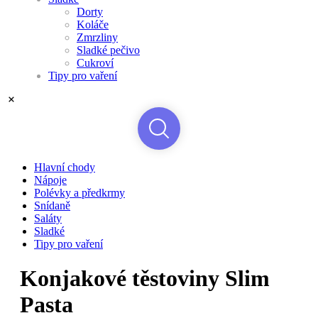
Dorty
Koláče
Zmrzliny
Sladké pečivo
Cukroví
Tipy pro vaření
Hlavní chody
Nápoje
Polévky a předkrmy
Snídaně
Saláty
Sladké
Tipy pro vaření
Konjakové těstoviny Slim
Pasta