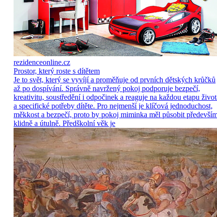
rezidenceonline.cz
Prostor, který roste s dítětem
Je to svět, který se vyvíjí a proměňuje od prvních dětských krůčků
až po dospívání. Správně navržený pokoj podporuje bezpečí,
kreativitu, soustředění i odpočinek a reaguje na každou etapu život
a specifické potřeby dítěte. Pro nejmenší je klíčová jednoduchost,
měkkost a bezpečí, proto by pokoj miminka měl působit předevší
klidně a útulně. Předškolní věk je