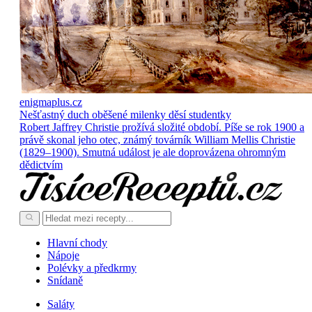
enigmaplus.cz
Nešťastný duch oběšené milenky děsí studentky
Robert Jaffrey Christie prožívá složité období. Píše se rok 1900 a
právě skonal jeho otec, známý továrník William Mellis Christie
(1829–1900). Smutná událost je ale doprovázena ohromným
dědictvím
Hlavní chody
Nápoje
Polévky a předkrmy
Snídaně
Saláty