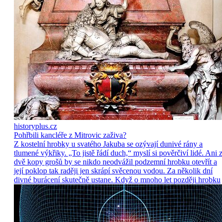
historyplus.cz
Pohřbili kancléře z Mitrovic zaživa?
Z kostelní hrobky u svatého Jakuba se ozývají dunivé rány a
tlumené výkřiky. „To jistě řádí duch,“ myslí si pověrčiví lidé. Ani 
dvě kopy grošů by se nikdo neodvážil podzemní hrobku otevřít a
její poklop tak raději jen skrápí svěcenou vodou. Za několik dní
divné burácení skutečně ustane. Když o mnoho let později hrobku