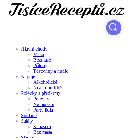
Hlavní chody
Maso
Bezmasé
Přílohy
Těstoviny a nudle
Nápoje
Alkoholické
Nealkoholické
Polévky a předkrmy
Polévky
Na mazání
Party jídla
Snídaně
Saláty
S masem
Bez masa
Sladké