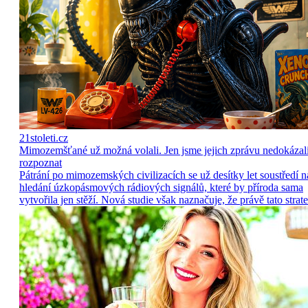
21stoleti.cz
Mimozemšťané už možná volali. Jen jsme jejich zprávu nedokázal
rozpoznat
Pátrání po mimozemských civilizacích se už desítky let soustředí n
hledání úzkopásmových rádiových signálů, které by příroda sama
vytvořila jen stěží. Nová studie však naznačuje, že právě tato strate