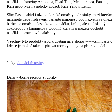
například těstoviny Arabbiata, Phad Thai, Meditteranea, Panang
Kari nebo rýže na indický způsob Rice Yellow Lentil.
Slim Pasta nabízí i nízkokalorické omáčky a dresinky, mezi kterým
naleznete třeba i zdravější variantu majonézy pod názvem vajonéz
barbecue omáčku, česnekovou omáčku, kečup, ale také sladký
čokoládový a karamelový topping, kterým si můžete dochutit
například proteinové palačinky.
Všechny tyto produkty jsou k dostání na e-shopu www.slimpasta.c
kde se je možné také inspirovat recepty a tipy na přípravu jídel.
štítky
:
domácí těstoviny
Další výborné recepty z rubriky