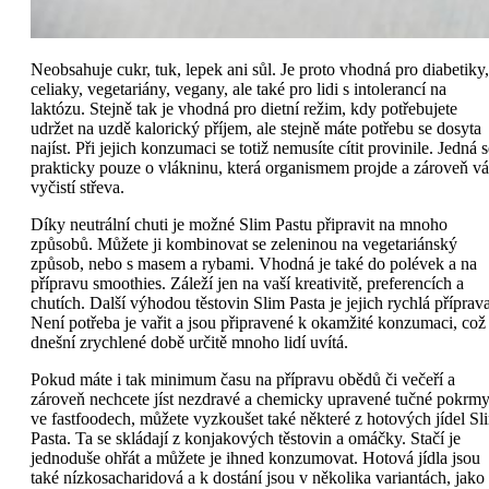
Neobsahuje cukr, tuk, lepek ani sůl. Je proto vhodná pro diabetiky,
celiaky, vegetariány, vegany, ale také pro lidi s intolerancí na
laktózu. Stejně tak je vhodná pro dietní režim, kdy potřebujete
udržet na uzdě kalorický příjem, ale stejně máte potřebu se dosyta
najíst. Při jejich konzumaci se totiž nemusíte cítit provinile. Jedná 
prakticky pouze o vlákninu, která organismem projde a zároveň v
vyčistí střeva.
Díky neutrální chuti je možné Slim Pastu připravit na mnoho
způsobů. Můžete ji kombinovat se zeleninou na vegetariánský
způsob, nebo s masem a rybami. Vhodná je také do polévek a na
přípravu smoothies. Záleží jen na vaší kreativitě, preferencích a
chutích. Další výhodou těstovin Slim Pasta je jejich rychlá příprava
Není potřeba je vařit a jsou připravené k okamžité konzumaci, což
dnešní zrychlené době určitě mnoho lidí uvítá.
Pokud máte i tak minimum času na přípravu obědů či večeří a
zároveň nechcete jíst nezdravé a chemicky upravené tučné pokrm
ve fastfoodech, můžete vyzkoušet také některé z hotových jídel Sl
Pasta. Ta se skládají z konjakových těstovin a omáčky. Stačí je
jednoduše ohřát a můžete je ihned konzumovat. Hotová jídla jsou
také nízkosacharidová a k dostání jsou v několika variantách, jako