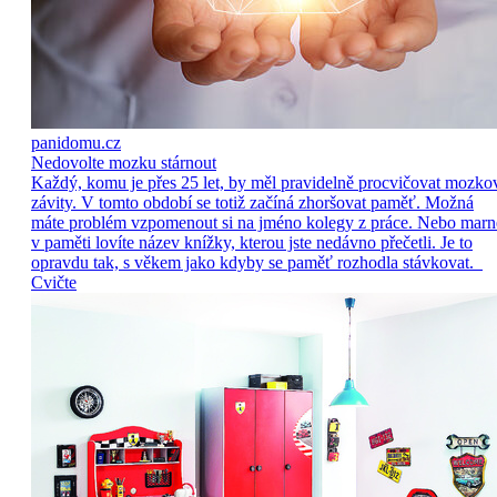
panidomu.cz
Nedovolte mozku stárnout
Každý, komu je přes 25 let, by měl pravidelně procvičovat mozko
závity. V tomto období se totiž začíná zhoršovat paměť. Možná
máte problém vzpomenout si na jméno kolegy z práce. Nebo marn
v paměti lovíte název knížky, kterou jste nedávno přečetli. Je to
opravdu tak, s věkem jako kdyby se paměť rozhodla stávkovat.
Cvičte