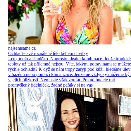
nejsemsama.cz
Ochlaďte své rozpálené tělo během chvilky
Léto, teplo a sluníčko. Naprosto ideální kombinace. Jenže tropické
teploty už tak příjemné nejsou. Víte, jakými potravinami se můžete
rychle ochladit? K dyž se nám tropy zaryjí pod kůži, hledáme úlev
v bazénu nebo pomocí klimatizace. Jenže ne vždycky můžeme být
v jejich blízkosti. Nemusíte však zoufat. Pokud budete mít
promyšlený jídelníček, žadné pařáky si na vás