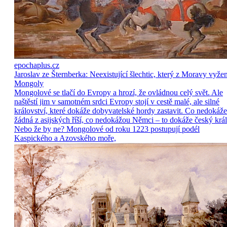
epochaplus.cz
Jaroslav ze Šternberka: Neexistující šlechtic, který z Moravy vyže
Mongoly
Mongolové se tlačí do Evropy a hrozí, že ovládnou celý svět. Ale
naštěstí jim v samotném srdci Evropy stojí v cestě malé, ale silné
království, které dokáže dobyvatelské hordy zastavit. Co nedokáže
žádná z asijských říší, co nedokážou Němci – to dokáže český král
Nebo že by ne? Mongolové od roku 1223 postupují podél
Kaspického a Azovského moře,