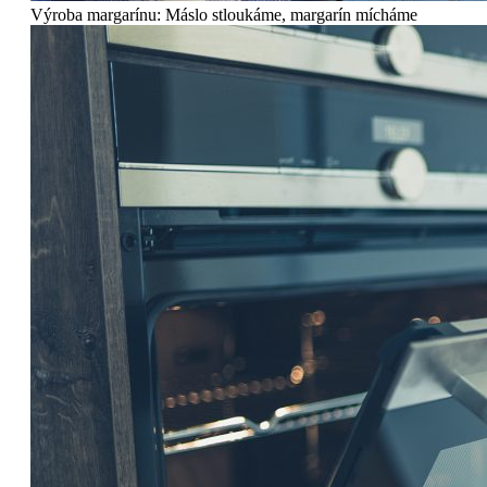
Výroba margarínu: Máslo stloukáme, margarín mícháme