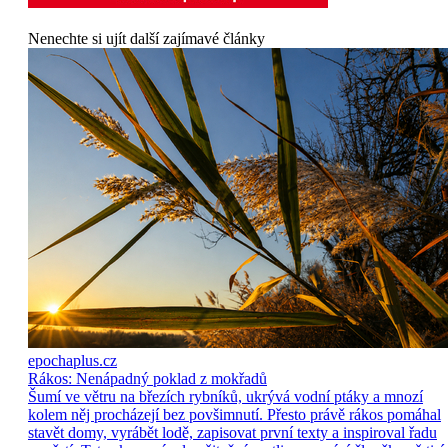
Nenechte si ujít další zajímavé články
epochaplus.cz
Rákos: Nenápadný poklad z mokřadů
Šumí ve větru na březích rybníků, ukrývá vodní ptáky a mnozí
kolem něj procházejí bez povšimnutí. Přesto právě rákos pomáhal
stavět domy, vyrábět lodě, zapisovat první texty a inspiroval řadu