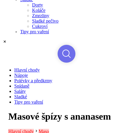
Dorty
Koláče
Zmrzliny
Sladké pečivo
Cukroví
Tipy pro vaření
Hlavní chody
Nápoje
Polévky a předkrmy
Snídaně
Saláty
Sladké
Tipy pro vaření
Masové špízy s ananasem
Hlavní chody
Maso