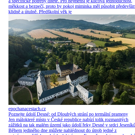
a specifické potřeby dítěte. Pro nejmenší je klíčová jednoduchost,
měkkost a bezpečí, proto by pokoj miminka měl působit předevší
klidně a útulně. Předškolní věk je
epochanacestach.cz
Poznejte údolí Desné: od Dlouhých strání po termální prameny
Jen málokteré místo v České republice nabízí tolik rozmanitých
zážitků na tak malém území jako údolí řeky Desné v srdci Jeseníků
Během jediného dne můžete nahlédnout do útrob jedné z