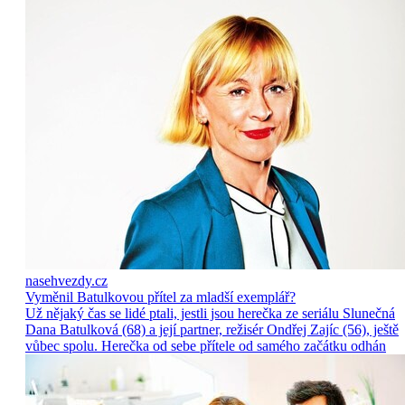
nasehvezdy.cz
Vyměnil Batulkovou přítel za mladší exemplář?
Už nějaký čas se lidé ptali, jestli jsou herečka ze seriálu Slunečná
Dana Batulková (68) a její partner, režisér Ondřej Zajíc (56), ještě
vůbec spolu. Herečka od sebe přítele od samého začátku odhán