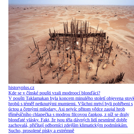
historyplus.cz
Kde se v čínské poušti vzali modroocí blonďáci?
V poušti Taklamakan byla koncem minulého století objevena stov
hrobů s téměř netknutými mumiemi. Všichni mrtví byli pohřbeni s
úctou a četnými milodary. Asi nejvíc přitom vědce zaujal hrob
tříměsíčního chlapečka s modrou filcovou čapkou, z níž se draly
blonďaté vlásky. Fakt, že jsou těla dávných lidí nesmírně dobře
zachovalá, přičítají odborníci zdejším klimatickým podmínkám.
Sucho, prosolené písky a extrémně