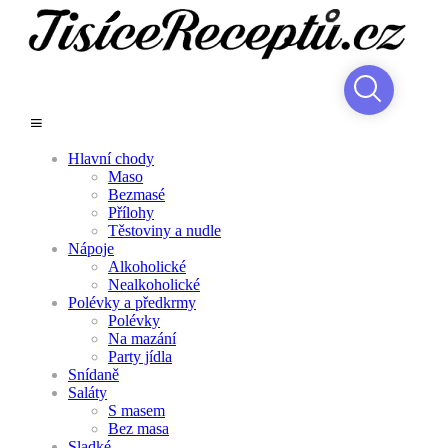
Hlavní chody
Maso
Bezmasé
Přílohy
Těstoviny a nudle
Nápoje
Alkoholické
Nealkoholické
Polévky a předkrmy
Polévky
Na mazání
Party jídla
Snídaně
Saláty
S masem
Bez masa
Sladké