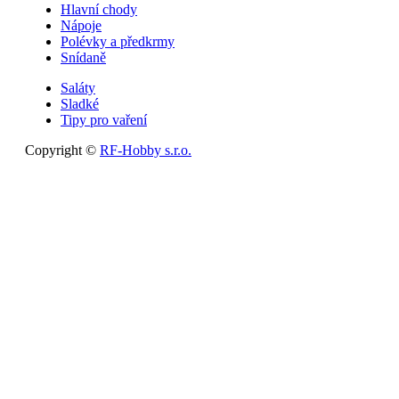
Hlavní chody
Nápoje
Polévky a předkrmy
Snídaně
Saláty
Sladké
Tipy pro vaření
Copyright ©
RF-Hobby s.r.o.