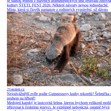
se stanou jednou z hlavních dramaturgických linií festivalu židovs
kultury ŠTETL FEST 2026. Některé návraty nejsou jednoduché.
Místa, která si člověk pamatuje z rodinných vyprávění, už dávno
21stoleti.cz
Nejodvážnější zvíře podle Guinnessovy knihy rekordů? Šelmička 
pruhem na hřbetě!
Medojed kapský je lasicovitá šelma, kterou bychom velikostí mohl
přirovnat k českému jezevci. Je extrémně nebojácná, ostatně bývá