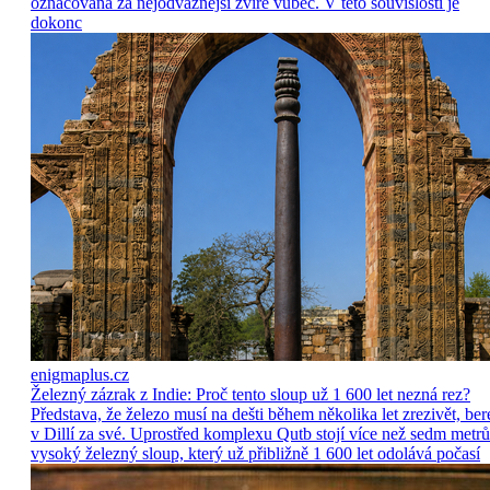
označována za nejodvážnější zvíře vůbec. V této souvislosti je
dokonc
enigmaplus.cz
Železný zázrak z Indie: Proč tento sloup už 1 600 let nezná rez?
Představa, že železo musí na dešti během několika let zrezivět, ber
v Dillí za své. Uprostřed komplexu Qutb stojí více než sedm metrů
vysoký železný sloup, který už přibližně 1 600 let odolává počasí