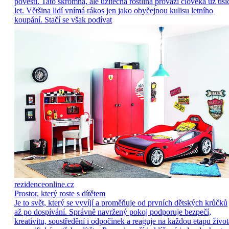
pověstí. Tato skromná, ale užitečná rostlina provází člověka už tisí
let. Většina lidí vnímá rákos jen jako obyčejnou kulisu letního
koupání. Stačí se však podívat
rezidenceonline.cz
Prostor, který roste s dítětem
Je to svět, který se vyvíjí a proměňuje od prvních dětských krůčků
až po dospívání. Správně navržený pokoj podporuje bezpečí,
kreativitu, soustředění i odpočinek a reaguje na každou etapu život