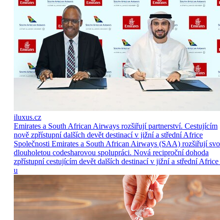
iluxus.cz
Emirates a South African Airways rozšiřují partnerství. Cestujícím
nově zpřístupní dalších devět destinací v jižní a střední Africe
Společnosti Emirates a South African Airways (SAA) rozšiřují sv
dlouholetou codesharovou spolupráci. Nová reciproční dohoda
zpřístupní cestujícím devět dalších destinací v jižní a střední Africe
u