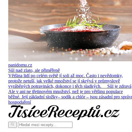
panidomu.cz
Sůl nad zlato, ale přiměřeně
Většina lidí po celém světě jí soli až moc. Často i nevědomky,
protože netuší, jak velké množství se jí skrývá v průmyslově
vyráběných potravinách, dokonce i těch sladkých. Sůl je zdravá
Ale v ani ne třetinovém množství, než je pro většinu populace
běžné. Její základní složky– sodík a chlór – jsou zásadní pro správ
hospodaření