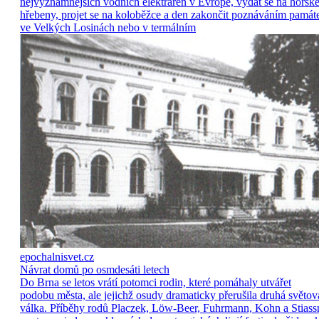
nejvýznamnějších vodních elektráren v Evropě, vydat se na horsk
hřebeny, projet se na koloběžce a den zakončit poznáváním památ
ve Velkých Losinách nebo v termálním
epochalnisvet.cz
Návrat domů po osmdesáti letech
Do Brna se letos vrátí potomci rodin, které pomáhaly utvářet
podobu města, ale jejichž osudy dramaticky přerušila druhá světov
válka. Příběhy rodů Placzek, Löw-Beer, Fuhrmann, Kohn a Stiass