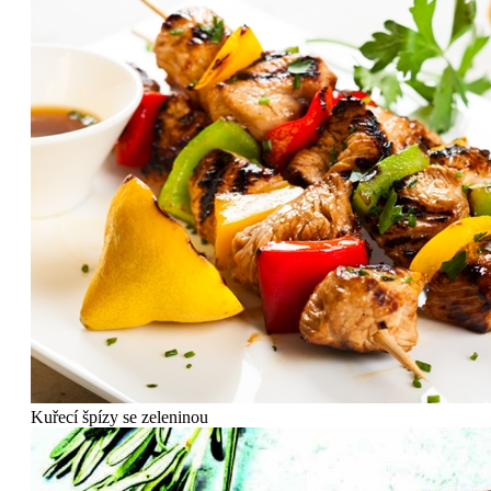
Kuřecí špízy se zeleninou