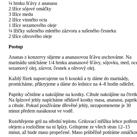
¼ hrnku šťávy z ananasu
2 lžíce sójové omáčky
3 lžíce medu
2 lžíce vinného octa
1 lžíce sezamového oleje
¼ lžičky sušeného mletého zázvoru a sušeného česneku
2 lžíce olivového oleje
Postup
Ananas z konzervy slijeme a ananasovou šťávu uschováme. Na
marinádu smícháme 1/4 hrnku ananasové šťávy, sójovku, med, oce
sezamový olej, zázvor, česnek a olivový olej.
Každý řízek naporcujeme na 6 kousků a ty dáme do marinády,
promícháme, přikryjeme a dáme do lednice na 4–8 hodin odležet.
Papriky očistíme a nakrájíme na kostky. Cibule nakrájíme na čtvrtk
Na špízové jehly napícháme střídavě kostky masa, ananasu, papri
a cibule. Pokud používáme dřevěné jehly, nezapomeneme je 30
minut předem nasáknout ve vodě.
Rozehřejeme gril na střední teplotu. Grilovací mřížku lehce potře
olejem a rozložíme na ni špízy. Grilujeme ze všech stran 12–15
minut, až bude maso propečené. Maso průběžně potíráme omáčko