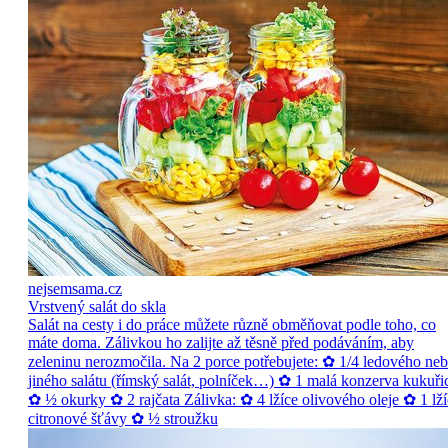
nejsemsama.cz
Vrstvený salát do skla
Salát na cesty i do práce můžete různě obměňovat podle toho, co
máte doma. Zálivkou ho zalijte až těsně před podáváním, aby
zeleninu nerozmočila. Na 2 porce potřebujete: ✿ 1/4 ledového ne
jiného salátu (římský salát, polníček…) ✿ 1 malá konzerva kukuři
✿ ½ okurky ✿ 2 rajčata Zálivka: ✿ 4 lžíce olivového oleje ✿ 1 lží
citronové šťávy ✿ ½ stroužku