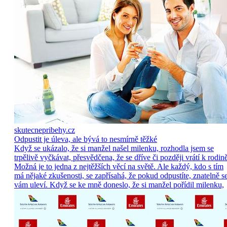
skutecnepribehy.cz
Odpustit je úleva, ale bývá to nesmírně těžké
Když se ukázalo, že si manžel našel milenku, rozhodla jsem se
trpělivě vyčkávat, přesvědčena, že se dříve či později vrátí k rodině
Možná je to jedna z nejtěžších věcí na světě. Ale každý, kdo s tím
má nějaké zkušenosti, se zapřísahá, že pokud odpustíte, znatelně s
vám uleví. Když se ke mně doneslo, že si manžel pořídil milenku,