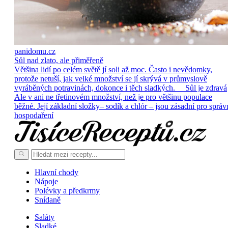
panidomu.cz
Sůl nad zlato, ale přiměřeně
Většina lidí po celém světě jí soli až moc. Často i nevědomky,
protože netuší, jak velké množství se jí skrývá v průmyslově
vyráběných potravinách, dokonce i těch sladkých. Sůl je zdravá
Ale v ani ne třetinovém množství, než je pro většinu populace
běžné. Její základní složky– sodík a chlór – jsou zásadní pro správ
hospodaření
Hlavní chody
Nápoje
Polévky a předkrmy
Snídaně
Saláty
Sladké