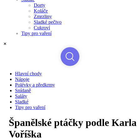
Dorty
Koláče
Zmrzliny
Sladké pečivo
Cukroví
Tipy pro vaření
Hlavní chody
Nápoje
Polévky a předkrmy
Snídaně
Saláty
Sladké
Tipy pro vaření
Španělské ptáčky podle Karla
Voříška