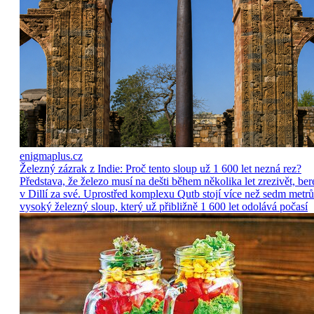
enigmaplus.cz
Železný zázrak z Indie: Proč tento sloup už 1 600 let nezná rez?
Představa, že železo musí na dešti během několika let zrezivět, ber
v Dillí za své. Uprostřed komplexu Qutb stojí více než sedm metrů
vysoký železný sloup, který už přibližně 1 600 let odolává počasí