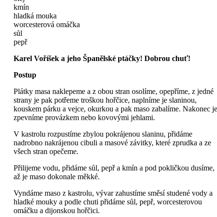
kmín
hladká mouka
worcesterová omáčka
sůl
pepř
Karel Voříšek a jeho Španělské ptáčky! Dobrou chuť!
Postup
Plátky masa naklepeme a z obou stran osolíme, opepříme, z jedné
strany je pak potřeme troškou hořčice, naplníme je slaninou,
kouskem párku a vejce, okurkou a pak maso zabalíme. Nakonec j
zpevníme provázkem nebo kovovými jehlami.
V kastrolu rozpustíme zbylou pokrájenou slaninu, přidáme
nadrobno nakrájenou cibuli a masové závitky, které zprudka a ze
všech stran opečeme.
Přilijeme vodu, přidáme sůl, pepř a kmín a pod pokličkou dusíme,
až je maso dokonale měkké.
Vyndáme maso z kastrolu, vývar zahustíme směsí studené vody a
hladké mouky a podle chuti přidáme sůl, pepř, worcesterovou
omáčku a dijonskou hořčici.