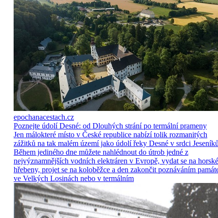
epochanacestach.cz
Poznejte údolí Desné: od Dlouhých strání po termální prameny
Jen málokteré místo v České republice nabízí tolik rozmanitých
zážitků na tak malém území jako údolí řeky Desné v srdci Jeseníků
Během jediného dne můžete nahlédnout do útrob jedné z
nejvýznamnějších vodních elektráren v Evropě, vydat se na horsk
hřebeny, projet se na koloběžce a den zakončit poznáváním památ
ve Velkých Losinách nebo v termálním