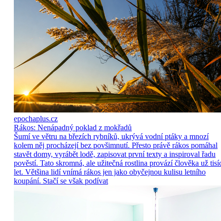
epochaplus.cz
Rákos: Nenápadný poklad z mokřadů
Šumí ve větru na březích rybníků, ukrývá vodní ptáky a mnozí
kolem něj procházejí bez povšimnutí. Přesto právě rákos pomáhal
stavět domy, vyrábět lodě, zapisovat první texty a inspiroval řadu
pověstí. Tato skromná, ale užitečná rostlina provází člověka už tisí
let. Většina lidí vnímá rákos jen jako obyčejnou kulisu letního
koupání. Stačí se však podívat