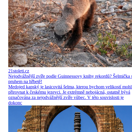
21stoleti.cz
Nejodvážnější zvíře podle Guinnessovy knihy rekordů? Šelmička 
pruhem na hřbetě!
Medojed kapský je lasicovitá šelma, kterou bychom velikostí mohl
přirovnat k českému jezevci. Je extrémně nebojácná, ostatně bývá
označována za nejodvážnější zvíře vůbec. V této souvislosti je
dokonc