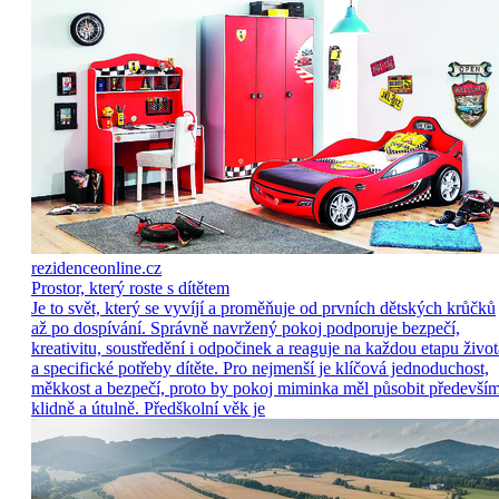
rezidenceonline.cz
Prostor, který roste s dítětem
Je to svět, který se vyvíjí a proměňuje od prvních dětských krůčků
až po dospívání. Správně navržený pokoj podporuje bezpečí,
kreativitu, soustředění i odpočinek a reaguje na každou etapu život
a specifické potřeby dítěte. Pro nejmenší je klíčová jednoduchost,
měkkost a bezpečí, proto by pokoj miminka měl působit předevší
klidně a útulně. Předškolní věk je