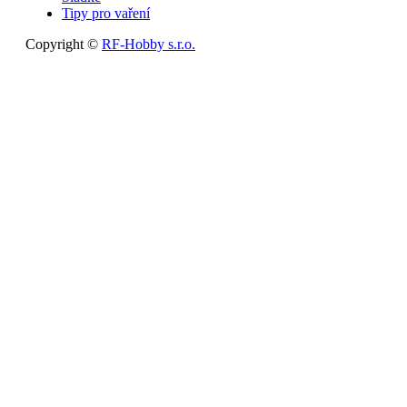
Tipy pro vaření
Copyright ©
RF-Hobby s.r.o.