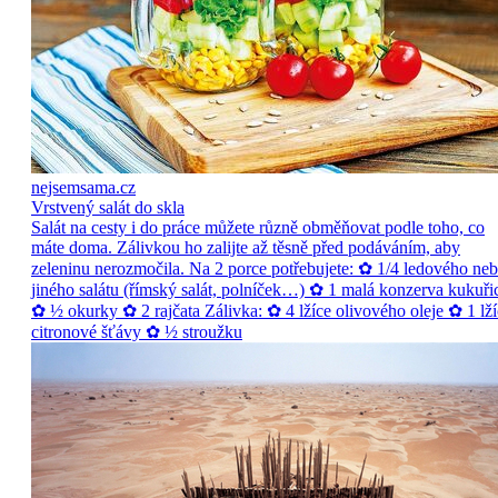
nejsemsama.cz
Vrstvený salát do skla
Salát na cesty i do práce můžete různě obměňovat podle toho, co
máte doma. Zálivkou ho zalijte až těsně před podáváním, aby
zeleninu nerozmočila. Na 2 porce potřebujete: ✿ 1/4 ledového ne
jiného salátu (římský salát, polníček…) ✿ 1 malá konzerva kukuři
✿ ½ okurky ✿ 2 rajčata Zálivka: ✿ 4 lžíce olivového oleje ✿ 1 lží
citronové šťávy ✿ ½ stroužku