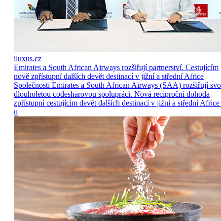
iluxus.cz
Emirates a South African Airways rozšiřují partnerství. Cestujícím
nově zpřístupní dalších devět destinací v jižní a střední Africe
Společnosti Emirates a South African Airways (SAA) rozšiřují sv
dlouholetou codesharovou spolupráci. Nová reciproční dohoda
zpřístupní cestujícím devět dalších destinací v jižní a střední Africe
u