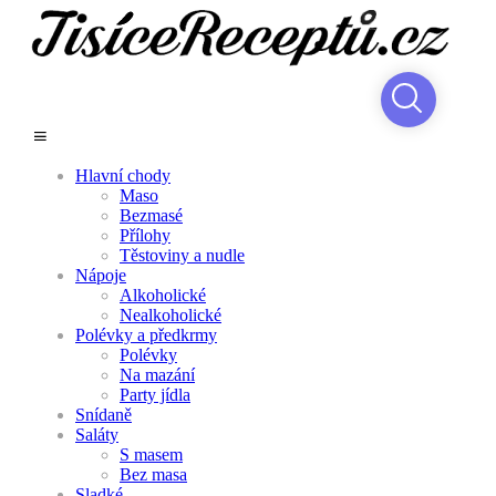
Hlavní chody
Maso
Bezmasé
Přílohy
Těstoviny a nudle
Nápoje
Alkoholické
Nealkoholické
Polévky a předkrmy
Polévky
Na mazání
Party jídla
Snídaně
Saláty
S masem
Bez masa
Sladké