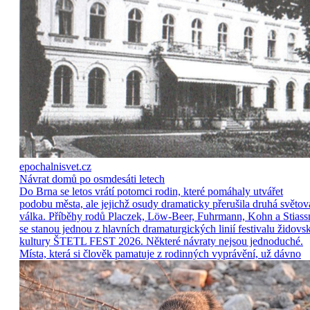
epochalnisvet.cz
Návrat domů po osmdesáti letech
Do Brna se letos vrátí potomci rodin, které pomáhaly utvářet
podobu města, ale jejichž osudy dramaticky přerušila druhá světov
válka. Příběhy rodů Placzek, Löw-Beer, Fuhrmann, Kohn a Stiass
se stanou jednou z hlavních dramaturgických linií festivalu židovs
kultury ŠTETL FEST 2026. Některé návraty nejsou jednoduché.
Místa, která si člověk pamatuje z rodinných vyprávění, už dávno