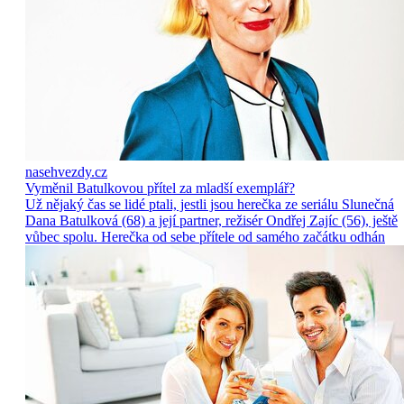
nasehvezdy.cz
Vyměnil Batulkovou přítel za mladší exemplář?
Už nějaký čas se lidé ptali, jestli jsou herečka ze seriálu Slunečná
Dana Batulková (68) a její partner, režisér Ondřej Zajíc (56), ještě
vůbec spolu. Herečka od sebe přítele od samého začátku odhán