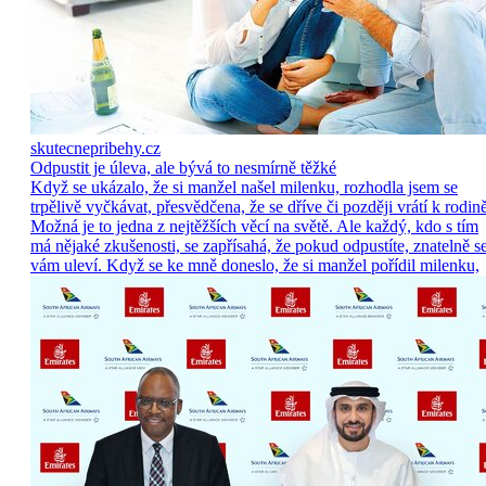
skutecnepribehy.cz
Odpustit je úleva, ale bývá to nesmírně těžké
Když se ukázalo, že si manžel našel milenku, rozhodla jsem se
trpělivě vyčkávat, přesvědčena, že se dříve či později vrátí k rodině
Možná je to jedna z nejtěžších věcí na světě. Ale každý, kdo s tím
má nějaké zkušenosti, se zapřísahá, že pokud odpustíte, znatelně s
vám uleví. Když se ke mně doneslo, že si manžel pořídil milenku,