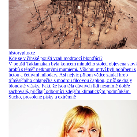
historyplus.cz
Kde se v čínské poušti vzali modroocí blonďáci?
V poušti Taklamakan byla koncem minulého století objevena stov
hrobů s téměř netknutými mumiemi. Všichni mrtví byli pohřbeni s
úctou a četnými milodary. Asi nejvíc přitom vědce zaujal hrob
tříměsíčního chlapečka s modrou filcovou čapkou, z níž se draly
blonďaté vlásky. Fakt, že jsou těla dávných lidí nesmírně dobře
zachovalá, přičítají odborníci zdejším klimatickým podmínkám.
Sucho, prosolené písky a extrémně