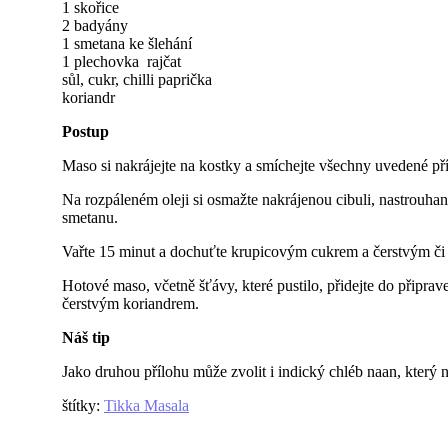
1 skořice
2 badyány
1 smetana ke šlehání
1 plechovka rajčat
sůl, cukr, chilli paprička
koriandr
Postup
Maso si nakrájejte na kostky a smíchejte všechny uvedené pří
Na rozpáleném oleji si osmažte nakrájenou cibuli, nastrouhaný
smetanu.
Vařte 15 minut a dochuťte krupicovým cukrem a čerstvým či 
Hotové maso, včetně šťávy, které pustilo, přidejte do připra
čerstvým koriandrem.
Náš tip
Jako druhou přílohu může zvolit i indický chléb naan, který 
štítky
:
Tikka Masala