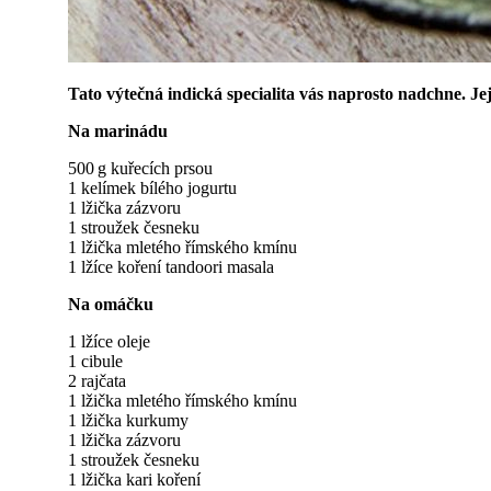
Tato výtečná indická specialita vás naprosto nadchne. Je
Na marinádu
500 g kuřecích prsou
1 kelímek bílého jogurtu
1 lžička zázvoru
1 stroužek česneku
1 lžička mletého římského kmínu
1 lžíce koření tandoori masala
Na omáčku
1 lžíce oleje
1 cibule
2 rajčata
1 lžička mletého římského kmínu
1 lžička kurkumy
1 lžička zázvoru
1 stroužek česneku
1 lžička kari koření