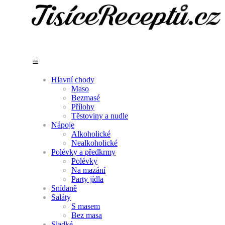
Hlavní chody
Maso
Bezmasé
Přílohy
Těstoviny a nudle
Nápoje
Alkoholické
Nealkoholické
Polévky a předkrmy
Polévky
Na mazání
Party jídla
Snídaně
Saláty
S masem
Bez masa
Sladké