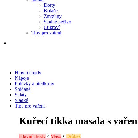
Dorty
Koláče
Zmrzliny
Sladké pečivo
Cukroví
Tipy pro vaření
Hlavní chody
Nápoje
Polévky a předkrmy
Snídaně
Saláty
Sladké
Tipy pro vaření
Kuřecí tikka masala s vařen
Hlavní chody
Maso
Drůbež