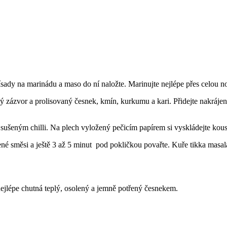
sady na marinádu a maso do ní naložte. Marinujte nejlépe přes celou n
 zázvor a prolisovaný česnek, kmín, kurkumu a kari. Přidejte nakrájená 
sušeným chilli. Na plech vyložený pečicím papírem si vyskládejte kou
vené směsi a ještě 3 až 5 minut pod pokličkou povařte. Kuře tikka masal
nejlépe chutná teplý, osolený a jemně potřený česnekem.