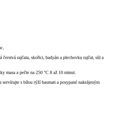
oc.
čerstvá rajčata, skořici, badyán a plechovku rajčat, sůl a
sky masa a pečte na 250 °C 8 až 10 minut.
a servírujte s bílou rýží basmati a posypané nakrájeným