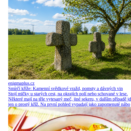
enigmaplus.cz
Smírčí kříže: Kamenní svědkové vražd, pomsty a dávných vin
Stojí mlčky u starých cest, na okrajích polí nebo schované v lese.
Některé mají na těle vytesaný meč, jiné sekeru, v dalším případě j
jen o prostý kříž. Na první pohled vypadají jako zapomenuté nábo