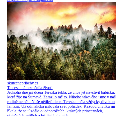
skutecnepribehy.cz
Ta cesta nám změnila život!
Jednoho dne mi dcera Terezka řekla, že chce jet navštívit babičku,
která žije na Šumavě. Zarazilo mě to. Nikoho takového jsme v naš
rodině neměli. Naše pětiletá dcera Terezka měla vždycky divokou
fantazii. Už odmalička milovala svět pohádek. Každou chvilku mi
říkala, že se jí zdálo o jednorožcích, krásných princeznách,
statečných rytířích a létajících dracích.