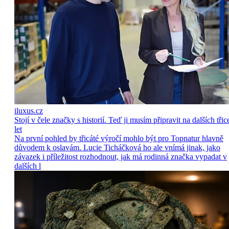
iluxus.cz
Stojí v čele značky s historií. Teď ji musím připravit na dalších třic
let
Na první pohled by třicáté výročí mohlo být pro Topnatur hlavně
důvodem k oslavám. Lucie Ticháčková ho ale vnímá jinak, jako
závazek i příležitost rozhodnout, jak má rodinná značka vypadat v
dalších l