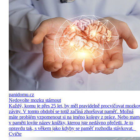
panidomu.cz
Nedovolte mozku stárnout
Každý, komu je přes 25 let, by měl pravidelně procvičovat mozko
závity. V tomto období se totiž začíná zhoršovat paměť. Možná
máte problém vzpomenout si na jméno kolegy z práce. Nebo marn
v paměti lovíte název knížky, kterou jste nedávno přečetli. Je to
opravdu tak, s věkem jako kdyby se paměť rozhodla stávkovat.
Cvičte