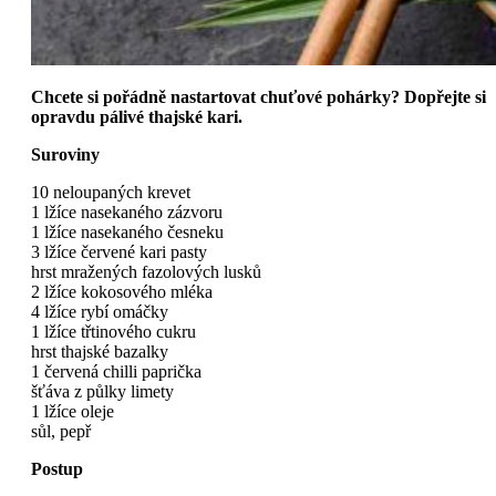
Chcete si pořádně nastartovat chuťové pohárky? Dopřejte si
opravdu pálivé thajské kari.
Suroviny
10 neloupaných krevet
1 lžíce nasekaného zázvoru
1 lžíce nasekaného česneku
3 lžíce červené kari pasty
hrst mražených fazolových lusků
2 lžíce kokosového mléka
4 lžíce rybí omáčky
1 lžíce třtinového cukru
hrst thajské bazalky
1 červená chilli paprička
šťáva z půlky limety
1 lžíce oleje
sůl, pepř
Postup