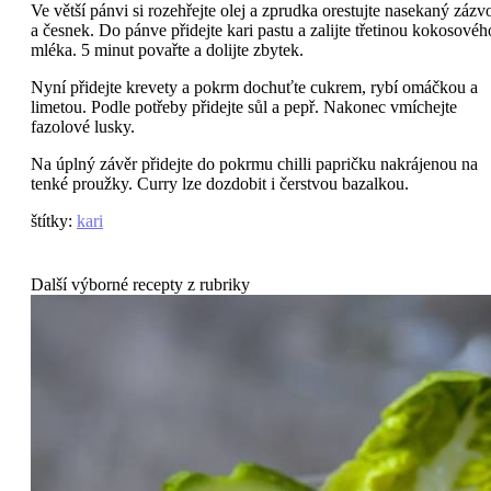
Ve větší pánvi si rozehřejte olej a zprudka orestujte nasekaný zázv
a česnek. Do pánve přidejte kari pastu a zalijte třetinou kokosovéh
mléka. 5 minut povařte a dolijte zbytek.
Nyní přidejte krevety a pokrm dochuťte cukrem, rybí omáčkou a
limetou. Podle potřeby přidejte sůl a pepř. Nakonec vmíchejte
fazolové lusky.
Na úplný závěr přidejte do pokrmu chilli papričku nakrájenou na
tenké proužky. Curry lze dozdobit i čerstvou bazalkou.
štítky
:
kari
Další výborné recepty z rubriky