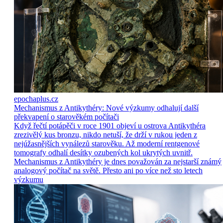
epochaplus.cz
Mechanismus z Antikythéry: Nové výzkumy odhalují další
překvapení o starověkém počítači
Když řečtí potápěči v roce 1901 objeví u ostrova Antikythéra
zrezivělý kus bronzu, nikdo netuší, že drží v rukou jeden z
nejúžasnějších vynálezů starověku. Až moderní rentgenové
tomografy odhalí desítky ozubených kol ukrytých uvnitř.
Mechanismus z Antikythéry je dnes považován za nejstarší známý
analogový počítač na světě. Přesto ani po více než sto letech
výzkumu