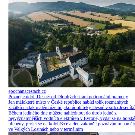
epochanacestach.cz
Poznejte údolí Desné: od Dlouhých strání po termální prameny
Jen málokteré místo v České republice nabízí tolik rozmanitých
zážitků na tak malém území jako údolí řeky Desné v srdci Jeseníků
Během jediného dne můžete nahlédnout do útrob jedné z
nejvýznamnějších vodních elektráren v Evropě, vydat se na horsk
hřebeny, projet se na koloběžce a den zakončit poznáváním památ
ve Velkých Losinách nebo v termálním