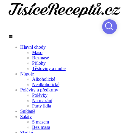
Hlavní chody
Maso
Bezmasé
Přílohy
Těstoviny a nudle
Nápoje
Alkoholické
Nealkoholické
Polévky a předkrmy
Polévky
Na mazání
Party jídla
Snídaně
Saláty
S masem
Bez masa
Sladké