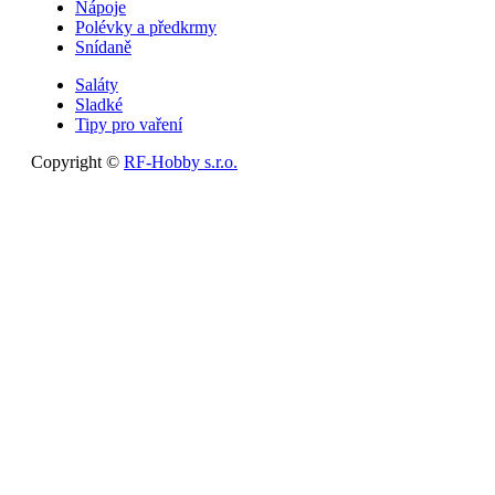
Nápoje
Polévky a předkrmy
Snídaně
Saláty
Sladké
Tipy pro vaření
Copyright ©
RF-Hobby s.r.o.