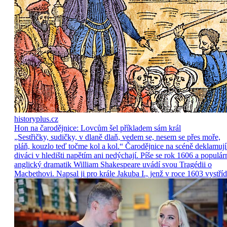
historyplus.cz
Hon na čarodějnice: Lovcům šel příkladem sám král
„Sestřičky, sudičky, v dlaně dlaň, vedem se, nesem se přes moře,
pláň, kouzlo teď točme kol a kol.“ Čarodějnice na scéně deklamují
diváci v hledišti napětím ani nedýchají. Píše se rok 1606 a populár
anglický dramatik William Shakespeare uvádí svou Tragédii o
Macbethovi. Napsal ji pro krále Jakuba I., jenž v roce 1603 vystříd