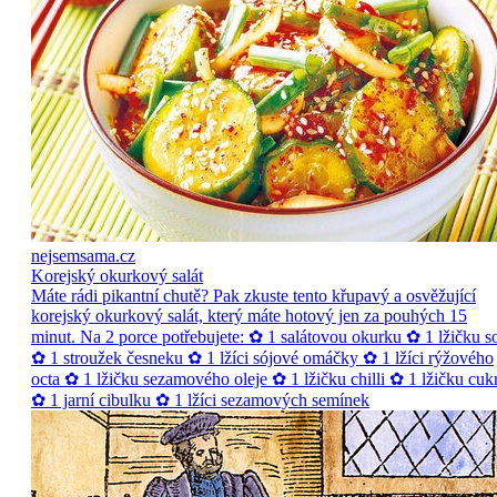
nejsemsama.cz
Korejský okurkový salát
Máte rádi pikantní chutě? Pak zkuste tento křupavý a osvěžující
korejský okurkový salát, který máte hotový jen za pouhých 15
minut. Na 2 porce potřebujete: ✿ 1 salátovou okurku ✿ 1 lžičku so
✿ 1 stroužek česneku ✿ 1 lžíci sójové omáčky ✿ 1 lžíci rýžového
octa ✿ 1 lžičku sezamového oleje ✿ 1 lžičku chilli ✿ 1 lžičku cuk
✿ 1 jarní cibulku ✿ 1 lžíci sezamových semínek