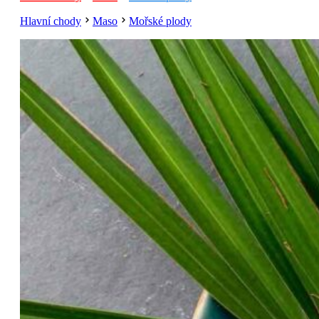
Hlavní chody
Maso
Mořské plody