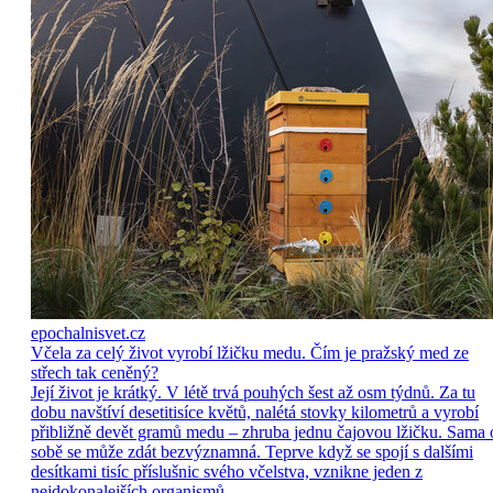
epochalnisvet.cz
Včela za celý život vyrobí lžičku medu. Čím je pražský med ze
střech tak ceněný?
Její život je krátký. V létě trvá pouhých šest až osm týdnů. Za tu
dobu navštíví desetitisíce květů, nalétá stovky kilometrů a vyrobí
přibližně devět gramů medu – zhruba jednu čajovou lžičku. Sama 
sobě se může zdát bezvýznamná. Teprve když se spojí s dalšími
desítkami tisíc příslušnic svého včelstva, vznikne jeden z
nejdokonalejších organismů