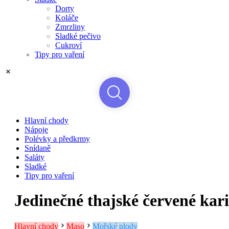
Dorty
Koláče
Zmrzliny
Sladké pečivo
Cukroví
Tipy pro vaření
Hlavní chody
Nápoje
Polévky a předkrmy
Snídaně
Saláty
Sladké
Tipy pro vaření
Jedinečné thajské červené kari
Hlavní chody
Maso
Mořské plody