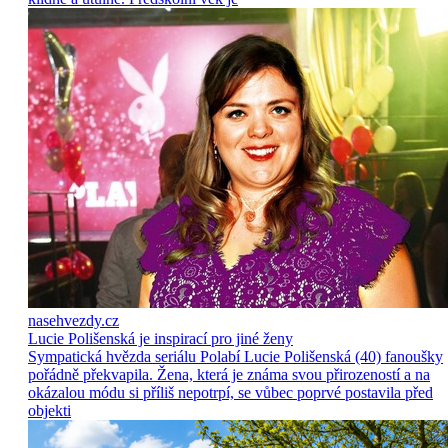
nasehvezdy.cz
Lucie Polišenská je inspirací pro jiné ženy
Sympatická hvězda seriálu Polabí Lucie Polišenská (40) fanoušky
pořádně překvapila. Žena, která je známa svou přirozeností a na
okázalou módu si příliš nepotrpí, se vůbec poprvé postavila před
objekti