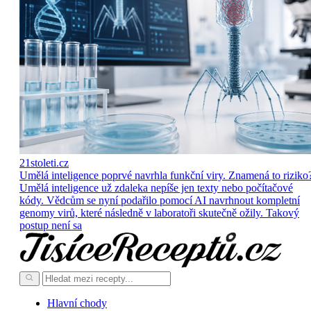
21stoleti.cz
Umělá inteligence poprvé navrhla funkční viry. Znamená to riziko
Umělá inteligence už zdaleka nepíše jen texty nebo počítačové
kódy. Vědcům se nyní podařilo pomocí AI navrhnout kompletní
genomy virů, které následně v laboratoři skutečně ožily. Takový
postup není sa
Hlavní chody