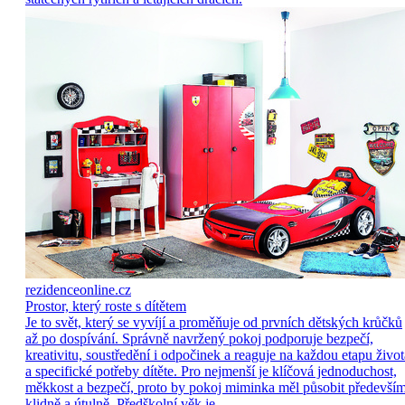
rezidenceonline.cz
Prostor, který roste s dítětem
Je to svět, který se vyvíjí a proměňuje od prvních dětských krůčků
až po dospívání. Správně navržený pokoj podporuje bezpečí,
kreativitu, soustředění i odpočinek a reaguje na každou etapu život
a specifické potřeby dítěte. Pro nejmenší je klíčová jednoduchost,
měkkost a bezpečí, proto by pokoj miminka měl působit předevší
klidně a útulně. Předškolní věk je