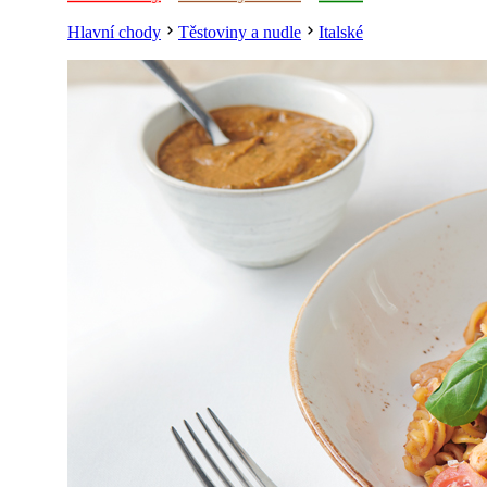
Hlavní chody
Těstoviny a nudle
Italské