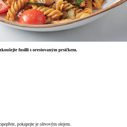
koušejte fusilli s orestovaným prsíčkem.
a opepřete, pokapejte je olivovým olejem.