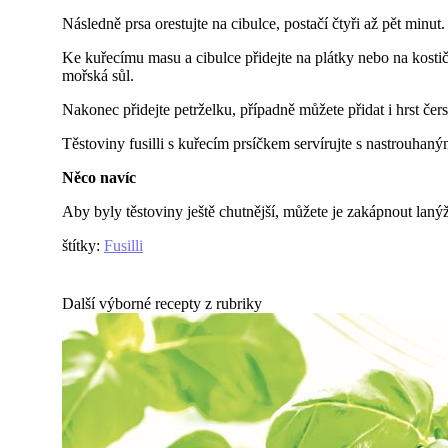
Následně prsa orestujte na cibulce, postačí čtyři až pět minut. 
Ke kuřecímu masu a cibulce přidejte na plátky nebo na kosti
mořská sůl.
Nakonec přidejte petrželku, případně můžete přidat i hrst č
Těstoviny fusilli s kuřecím prsíčkem servírujte s nastrouh
Něco navíc
Aby byly těstoviny ještě chutnější, můžete je zakápnout lan
štítky
:
Fusilli
Další výborné recepty z rubriky