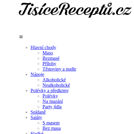
Hlavní chody
Maso
Bezmasé
Přílohy
Těstoviny a nudle
Nápoje
Alkoholické
Nealkoholické
Polévky a předkrmy
Polévky
Na mazání
Party jídla
Snídaně
Saláty
S masem
Bez masa
Sladké