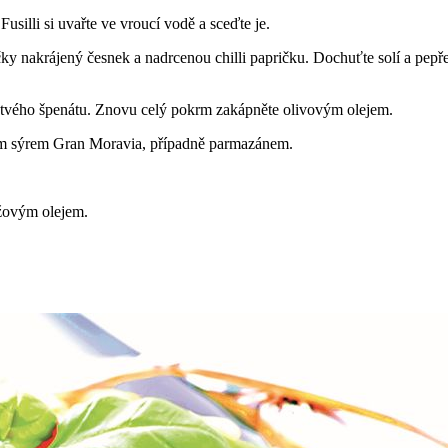
Fusilli si uvařte ve vroucí vodě a sceďte je.
čky nakrájený česnek a nadrcenou chilli papričku. Dochuťte solí a pep
erstvého špenátu. Znovu celý pokrm zakápněte olivovým olejem.
aným sýrem Gran Moravia, případně parmazánem.
ýžovým olejem.