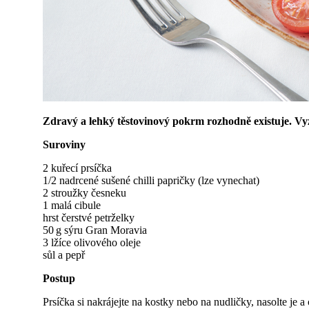
Zdravý a lehký těstovinový pokrm rozhodně existuje. Vyz
Suroviny
2 kuřecí prsíčka
1/2 nadrcené sušené chilli papričky (lze vynechat)
2 stroužky česneku
1 malá cibule
hrst čerstvé petrželky
50 g sýru Gran Moravia
3 lžíce olivového oleje
sůl a pepř
Postup
Prsíčka si nakrájejte na kostky nebo na nudličky, nasolte je 