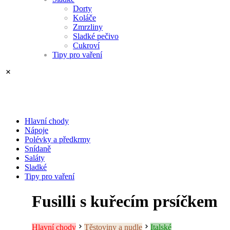
Dorty
Koláče
Zmrzliny
Sladké pečivo
Cukroví
Tipy pro vaření
Hlavní chody
Nápoje
Polévky a předkrmy
Snídaně
Saláty
Sladké
Tipy pro vaření
Fusilli s kuřecím prsíčkem
Hlavní chody
Těstoviny a nudle
Italské