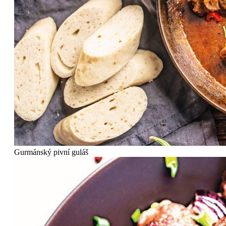
Gurmánský pivní guláš