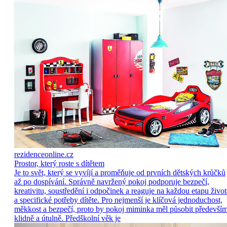
rezidenceonline.cz
Prostor, který roste s dítětem
Je to svět, který se vyvíjí a proměňuje od prvních dětských krůčků
až po dospívání. Správně navržený pokoj podporuje bezpečí,
kreativitu, soustředění i odpočinek a reaguje na každou etapu život
a specifické potřeby dítěte. Pro nejmenší je klíčová jednoduchost,
měkkost a bezpečí, proto by pokoj miminka měl působit předevší
klidně a útulně. Předškolní věk je