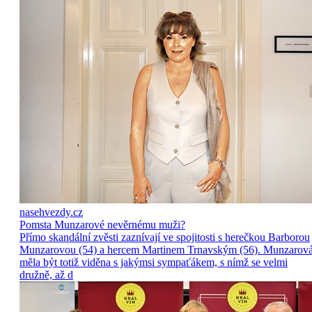
nasehvezdy.cz
Pomsta Munzarové nevěrnému muži?
Přímo skandální zvěsti zaznívají ve spojitosti s herečkou Barborou
Munzarovou (54) a hercem Martinem Trnavským (56). Munzarov
měla být totiž viděna s jakýmsi sympaťákem, s nímž se velmi
družně, až d