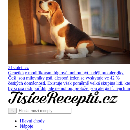
21stoleti.cz
Geneticky modifikovaní bíglové mohou být nadějí pro alergiky
Češi jsou milovníky psů, alespoň jeden se vyskytuje ve 42 %
českých domácností. Existuje však poměrně velká skupina lidí, kte
by si psa rádi pořídili, ale nemohou, protože jsou alergičtí. Jejich i
Hlavní chody
Nápoje