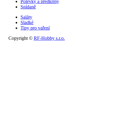
Polévky a předkrmy
Snídaně
Saláty
Sladké
Tipy pro vaření
Copyright ©
RF-Hobby s.r.o.