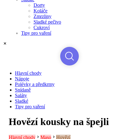
Dorty
Koláče
Zmrzliny
Sladké pečivo
Cukroví
Tipy pro vaření
Hlavní chody
Nápoje
Polévky a předkrmy
Snídaně
Saláty
Sladké
Tipy pro vaření
Hovězí kousky na špejli
Hlavní chody
Maso
Hovězí