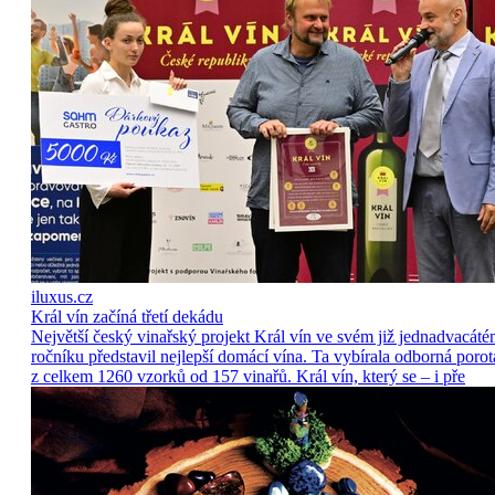
iluxus.cz
Král vín začíná třetí dekádu
Největší český vinařský projekt Král vín ve svém již jednadvacát
ročníku představil nejlepší domácí vína. Ta vybírala odborná porot
z celkem 1260 vzorků od 157 vinařů. Král vín, který se – i pře