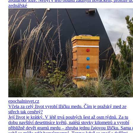
zednářské lóže. Nebyl v této oblasti žádným nováčkem, protože d
zednářské
epochalnisvet.cz
Včela za celý život vyrobí lžičku medu. Čím je pražský med ze
střech tak ceněný?
Její život je krátký. V létě trvá pouhých šest až osm týdnů. Za tu
dobu navštíví desetitisíce květů, nalétá stovky kilometrů a vyrobí
přibližně devět gramů medu – zhruba jednu čajovou lžičku. Sama 