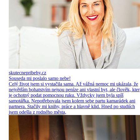
skutecnepribehy.cz
Souseda mi poslalo samo nebe!
Celý život jsem si vystačila sama. Až vážná nemoc mi ukázala, že
největším bohatstvím nejsou peníze ani vlastní byt, ale člověk, kte
je ochotný podat pomocnou ruku. Vždycky jsem byla spíš
samotářka. Nepotřebovala jsem kolem sebe partu kamarádek ani
partnera. Stačily mi knihy, práce a hlavně klid. Hned po studiích
jsem odešla z rodného města,