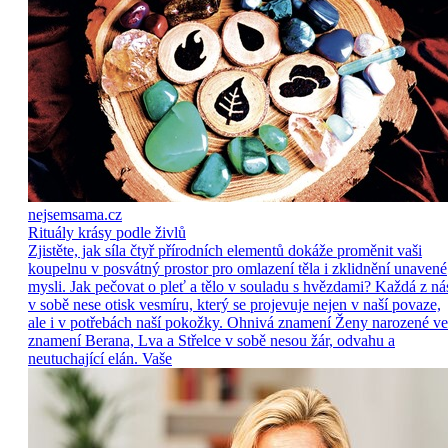
nejsemsama.cz
Rituály krásy podle živlů
Zjistěte, jak síla čtyř přírodních elementů dokáže proměnit vaši
koupelnu v posvátný prostor pro omlazení těla i zklidnění unavené
mysli. Jak pečovat o pleť a tělo v souladu s hvězdami? Každá z ná
v sobě nese otisk vesmíru, který se projevuje nejen v naší povaze,
ale i v potřebách naší pokožky. Ohnivá znamení Ženy narozené ve
znamení Berana, Lva a Střelce v sobě nesou žár, odvahu a
neutuchající elán. Vaše