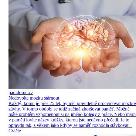
panidomu.cz
Nedovolte mozku stárnout
Každý, komu je přes 25 let, by měl pravidelně procvičovat mozko
závity. V tomto období se totiž začíná zhoršovat paměť. Možná
máte problém vzpomenout si na jméno kolegy z práce. Nebo marn
v paměti lovíte název knížky, kterou jste nedávno přečetli. Je to
opravdu tak, s věkem jako kdyby se paměť rozhodla stávkovat.
Cvičte