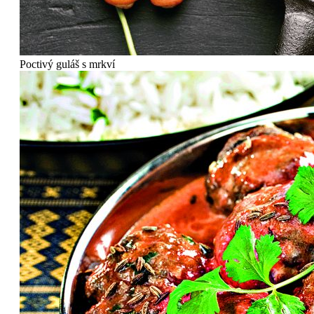
Poctivý guláš s mrkví