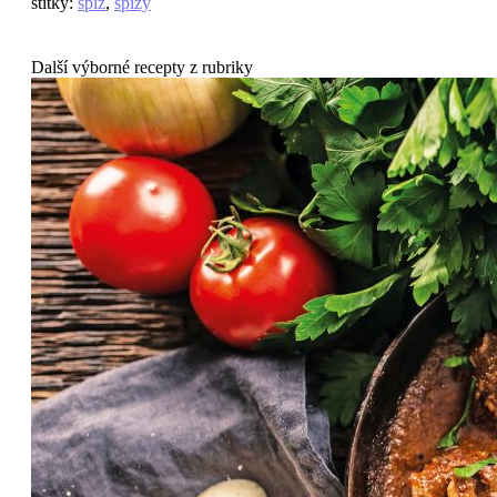
štítky
:
špíz
,
špízy
Další výborné recepty z rubriky