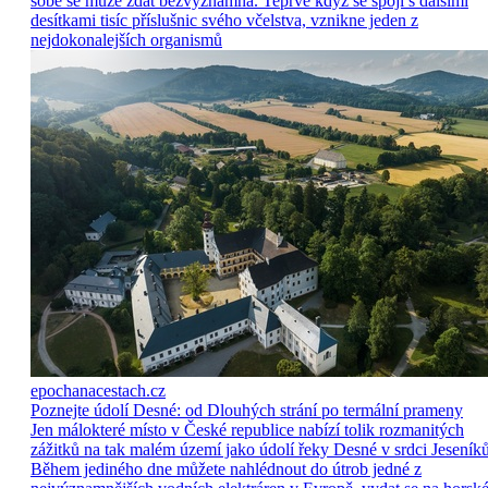
sobě se může zdát bezvýznamná. Teprve když se spojí s dalšími
desítkami tisíc příslušnic svého včelstva, vznikne jeden z
nejdokonalejších organismů
epochanacestach.cz
Poznejte údolí Desné: od Dlouhých strání po termální prameny
Jen málokteré místo v České republice nabízí tolik rozmanitých
zážitků na tak malém území jako údolí řeky Desné v srdci Jeseníků
Během jediného dne můžete nahlédnout do útrob jedné z