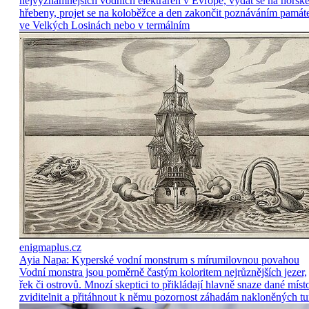
nejvýznamnějších vodních elektráren v Evropě, vydat se na horsk
hřebeny, projet se na koloběžce a den zakončit poznáváním památ
ve Velkých Losinách nebo v termálním
enigmaplus.cz
Ayia Napa: Kyperské vodní monstrum s mírumilovnou povahou
Vodní monstra jsou poměrně častým koloritem nejrůznějších jezer,
řek či ostrovů. Mnozí skeptici to přikládají hlavně snaze dané míst
zviditelnit a přitáhnout k němu pozornost záhadám nakloněných tu