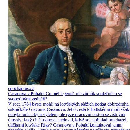
epochaplus.cz
Casanova v Pobaltí: Co měl legendární svůdník společného se
svobodnými zednáři?
V roce 1764 byste mohli na lotyšských plážích potkat dobrodruha 
sukničkáře Giacoma Casanovu. Jeho cesta k Baltskému moři však
nebyla turistickým výletem, ale ryze pracovní cestou se zištnými
úmysly. Jaký cíl Casanova sledoval, když se například procházel
uličkami lotyšské Rigy? Casanova v Pobaltí kontaktoval tamní