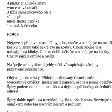
4 plátky anglické slaniny
worcestrová omáčka
3 lžíce slunečnicového oleje
sůl, pepř
mletá sladká paprika
1 stroužek česneku
Postup
Nejprve si připravte maso. Omyjte ho, osušte a nakrájejte na menší
kostky. Slaninu také nakrájejte na kostky. Cibuli oloupejte a
nakrájejte na klínky. Cuketu dobře očistěte a nakrájejte na kostky.
Cherry rajčata omyjte a osušte.
Na špejle nebo grilovací jehly střídavě napichujte všechny
připravené ingredience.
Olej nalijte do misky. Přidejte prolisovaný česnek, trošku
worcestrové omáčky, špetku mleté papriky, osolte a jemně opepřet
Špízy potřete vzniklou marinádou a dejte na půl hodiny do lednič
odležet.
Špízy dobře opečte na rozehřátém grilu ze všech stran. Servírujte s
omáčkami nebo bazalkovým pestem a pečivem.