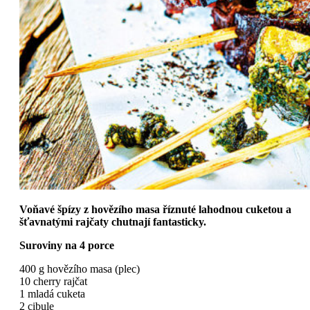
Voňavé špízy z hovězího masa říznuté lahodnou cuketou a
šťavnatými rajčaty chutnají fantasticky.
Suroviny na 4 porce
400 g hovězího masa (plec)
10 cherry rajčat
1 mladá cuketa
2 cibule