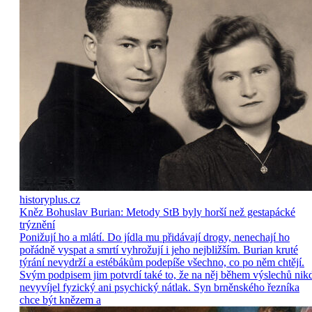
historyplus.cz
Kněz Bohuslav Burian: Metody StB byly horší než gestapácké
trýznění
Ponižují ho a mlátí. Do jídla mu přidávají drogy, nenechají ho
pořádně vyspat a smrtí vyhrožují i jeho nejbližším. Burian kruté
týrání nevydrží a estébákům podepíše všechno, co po něm chtějí.
Svým podpisem jim potvrdí také to, že na něj během výslechů nik
nevyvíjel fyzický ani psychický nátlak. Syn brněnského řezníka
chce být knězem a