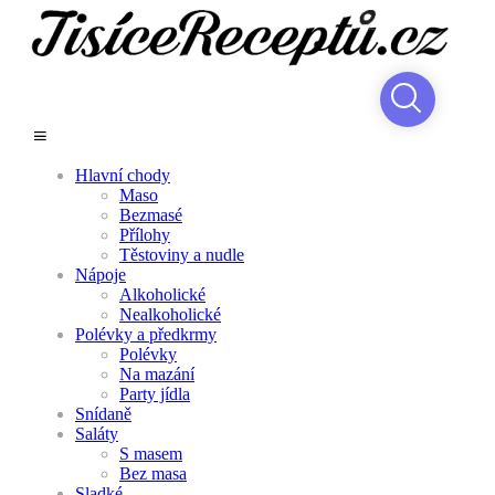
Hlavní chody
Maso
Bezmasé
Přílohy
Těstoviny a nudle
Nápoje
Alkoholické
Nealkoholické
Polévky a předkrmy
Polévky
Na mazání
Party jídla
Snídaně
Saláty
S masem
Bez masa
Sladké