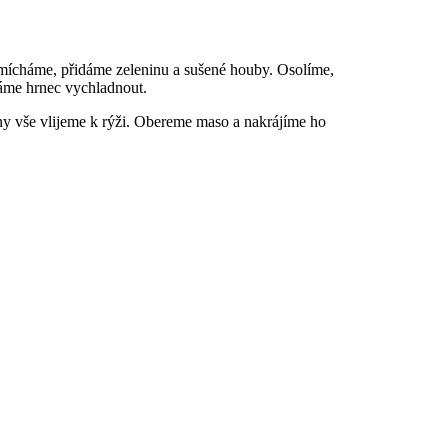
omícháme, přidáme zeleninu a sušené houby. Osolíme,
háme hrnec vychladnout.
ny vše vlijeme k rýži. Obereme maso a nakrájíme ho