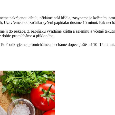
eme nakrájenou cibuli, přidáme celá křídla, zasypeme je kořením, pr
sah. Uzavřeme a od začátku syčení papiňáku dusíme 15 minut. Pak nec
me ji do pekáče. Z papiňáku vyndáme křídla a zeleninu a včetně tekuti
še dobře promícháme a přiklopíme.
. Poté odkryjeme, promícháme a necháme dopéct ještě asi 10–15 minut.