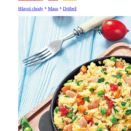
Hlavní chody
Maso
Drůbež