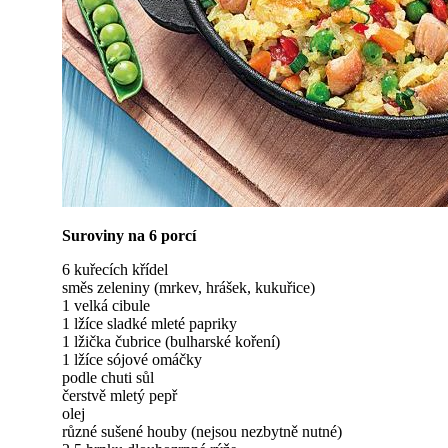
Suroviny na 6 porcí
6 kuřecích křídel
směs zeleniny (mrkev, hrášek, kukuřice)
1 velká cibule
1 lžíce sladké mleté papriky
1 lžička čubrice (bulharské koření)
1 lžíce sójové omáčky
podle chuti sůl
čerstvě mletý pepř
olej
různé sušené houby (nejsou nezbytně nutné)