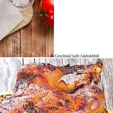
Gruzínské kuře čakhokhbili