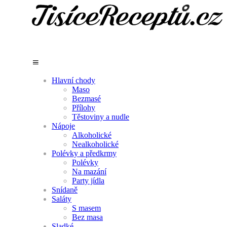
Hlavní chody
Maso
Bezmasé
Přílohy
Těstoviny a nudle
Nápoje
Alkoholické
Nealkoholické
Polévky a předkrmy
Polévky
Na mazání
Party jídla
Snídaně
Saláty
S masem
Bez masa
Sladké