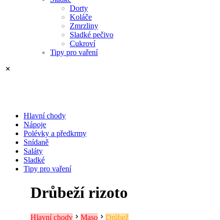
Dorty
Koláče
Zmrzliny
Sladké pečivo
Cukroví
Tipy pro vaření
Hlavní chody
Nápoje
Polévky a předkrmy
Snídaně
Saláty
Sladké
Tipy pro vaření
Drůbeží rizoto
Hlavní chody
Maso
Drůbež