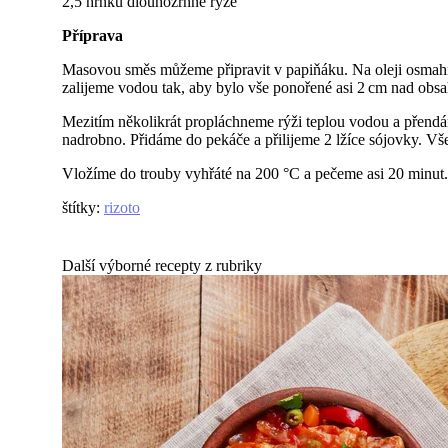
2,5 hrnku dlouhozrnné rýže
Příprava
Masovou směs můžeme připravit v papiňáku. Na oleji osmahn
zalijeme vodou tak, aby bylo vše ponořené asi 2 cm nad ob
Mezitím několikrát propláchneme rýži teplou vodou a přendá
nadrobno. Přidáme do pekáče a přilijeme 2 lžíce sójovky. V
Vložíme do trouby vyhřáté na 200 °C a pečeme asi 20 minut
štítky
:
rizoto
Další výborné recepty z rubriky