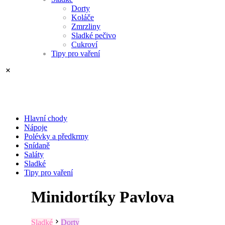
Dorty
Koláče
Zmrzliny
Sladké pečivo
Cukroví
Tipy pro vaření
Hlavní chody
Nápoje
Polévky a předkrmy
Snídaně
Saláty
Sladké
Tipy pro vaření
Minidortíky Pavlova
Sladké
Dorty