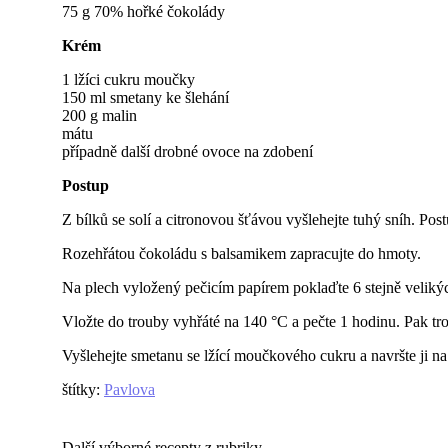
75 g 70% hořké čokolády
Krém
1 lžíci cukru moučky
150 ml smetany ke šlehání
200 g malin
mátu
případně další drobné ovoce na zdobení
Postup
Z bílků se solí a citronovou šťávou vyšlehejte tuhý sníh. Pos
Rozehřátou čokoládu s balsamikem zapracujte do hmoty.
Na plech vyložený pečicím papírem poklaďte 6 stejně velikých
Vložte do trouby vyhřáté na 140 °C a pečte 1 hodinu. Pak tro
Vyšlehejte smetanu se lžící moučkového cukru a navršte ji n
štítky
:
Pavlova
Další výborné recepty z rubriky