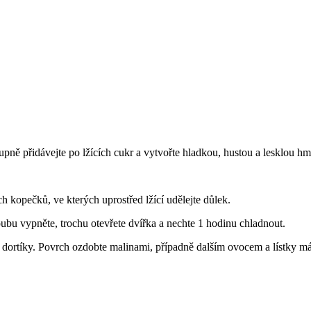
tupně přidávejte po lžících cukr a vytvořte hladkou, hustou a lesklou hm
 kopečků, ve kterých uprostřed lžící udělejte důlek.
ubu vypněte, trochu otevřete dvířka a nechte 1 hodinu chladnout.
a dortíky. Povrch ozdobte malinami, případně dalším ovocem a lístky má