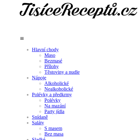
Hlavní chody
Maso
Bezmasé
Přílohy
Těstoviny a nudle
Nápoje
Alkoholické
Nealkoholické
Polévky a předkrmy
Polévky
Na mazání
Party jídla
Snídaně
Saláty
S masem
Bez masa
Sladké