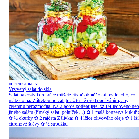
nejsemsama.cz
Vrstvený salát do skla
Salát na cesty i do práce můžete různě obměňovat podle toho, co
máte doma. Zálivkou ho zalijte až těsně před podáváním, aby
zeleninu nerozmočila. Na 2 porce potřebujete: ✿ 1/4 ledového ne
jiného salátu (římský salát, polníček…) ✿ 1 malá konzerva kukuři
✿ ½ okurky ✿ 2 rajčata Zálivka: ✿ 4 lžíce olivového oleje ✿ 1 lží
citronové šťávy ✿ ½ stroužku