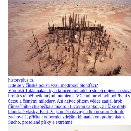
historyplus.cz
Kde se v čínské poušti vzali modroocí blonďáci?
V poušti Taklamakan byla koncem minulého století objevena stov
hrobů s téměř netknutými mumiemi. Všichni mrtví byli pohřbeni s
úctou a četnými milodary. Asi nejvíc přitom vědce zaujal hrob
tříměsíčního chlapečka s modrou filcovou čapkou, z níž se draly
blonďaté vlásky. Fakt, že jsou těla dávných lidí nesmírně dobře
zachovalá, přičítají odborníci zdejším klimatickým podmínkám.
Sucho, prosolené písky a extrémně