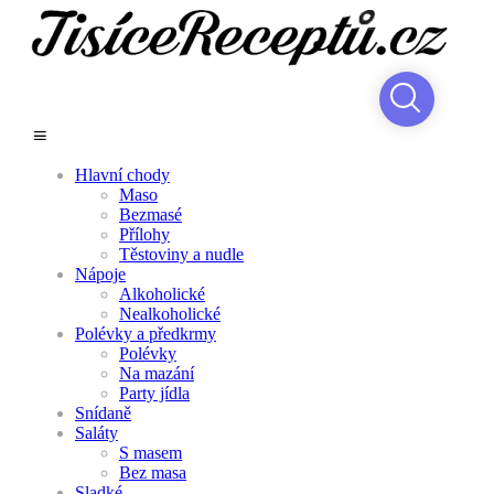
Hlavní chody
Maso
Bezmasé
Přílohy
Těstoviny a nudle
Nápoje
Alkoholické
Nealkoholické
Polévky a předkrmy
Polévky
Na mazání
Party jídla
Snídaně
Saláty
S masem
Bez masa
Sladké