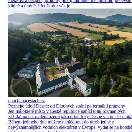
měkkost a bezpečí, proto by pokoj miminka měl působit předevší
klidně a útulně. Předškolní věk je
epochanacestach.cz
Poznejte údolí Desné: od Dlouhých strání po termální prameny
Jen málokteré místo v České republice nabízí tolik rozmanitých
zážitků na tak malém území jako údolí řeky Desné v srdci Jeseníků
Během jediného dne můžete nahlédnout do útrob jedné z
nejvýznamnějších vodních elektráren v Evropě, vydat se na horsk