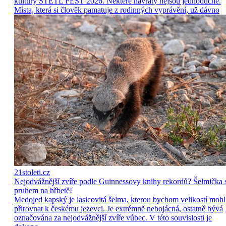
kultury ŠTETL FEST 2026. Některé návraty nejsou jednoduché.
Místa, která si člověk pamatuje z rodinných vyprávění, už dávno
21stoleti.cz
Nejodvážnější zvíře podle Guinnessovy knihy rekordů? Šelmička 
pruhem na hřbetě!
Medojed kapský je lasicovitá šelma, kterou bychom velikostí mohl
přirovnat k českému jezevci. Je extrémně nebojácná, ostatně bývá
označována za nejodvážnější zvíře vůbec. V této souvislosti je