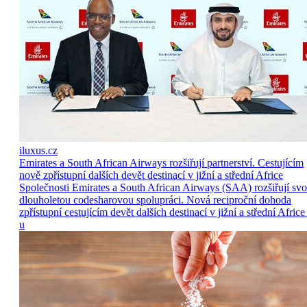
iluxus.cz
Emirates a South African Airways rozšiřují partnerství. Cestujícím
nově zpřístupní dalších devět destinací v jižní a střední Africe
Společnosti Emirates a South African Airways (SAA) rozšiřují sv
dlouholetou codesharovou spolupráci. Nová reciproční dohoda
zpřístupní cestujícím devět dalších destinací v jižní a střední Africe
u