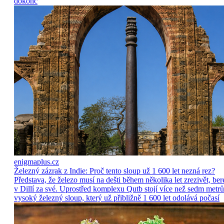
dokonc
enigmaplus.cz
Železný zázrak z Indie: Proč tento sloup už 1 600 let nezná rez?
Představa, že železo musí na dešti během několika let zrezivět, ber
v Dillí za své. Uprostřed komplexu Qutb stojí více než sedm metrů
vysoký železný sloup, který už přibližně 1 600 let odolává počasí