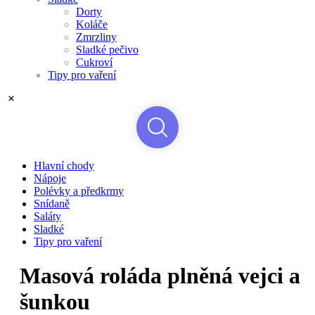
Dorty
Koláče
Zmrzliny
Sladké pečivo
Cukroví
Tipy pro vaření
Hlavní chody
Nápoje
Polévky a předkrmy
Snídaně
Saláty
Sladké
Tipy pro vaření
Masová roláda plněná vejci a
šunkou