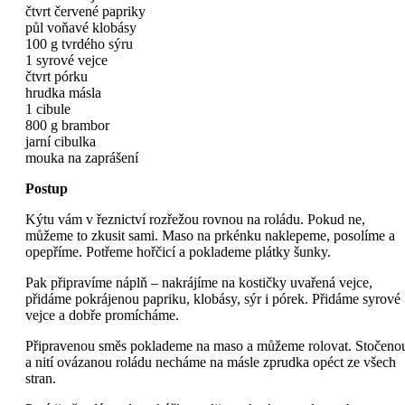
čtvrt červené papriky
půl voňavé klobásy
100 g tvrdého sýru
1 syrové vejce
čtvrt pórku
hrudka másla
1 cibule
800 g brambor
jarní cibulka
mouka na zaprášení
Postup
Kýtu vám v řeznictví rozřežou rovnou na roládu. Pokud ne,
můžeme to zkusit sami. Maso na prkénku naklepeme, posolíme a
opepříme. Potřeme hořčicí a poklademe plátky šunky.
Pak připravíme náplň – nakrájíme na kostičky uvařená vejce,
přidáme pokrájenou papriku, klobásy, sýr i pórek. Přidáme syrové
vejce a dobře promícháme.
Připravenou směs poklademe na maso a můžeme rolovat. Stočeno
a nití ovázanou roládu necháme na másle zprudka opéct ze všech
stran.