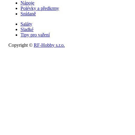
Nápoje
Polévky a předkrmy
Snídaně
Saláty
Sladké
Tipy pro vaření
Copyright ©
RF-Hobby s.r.o.