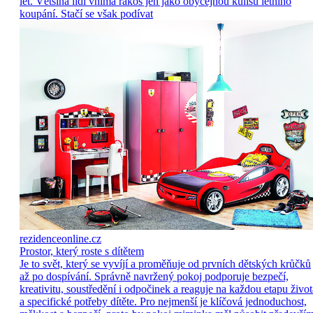
let. Většina lidí vnímá rákos jen jako obyčejnou kulisu letního
koupání. Stačí se však podívat
rezidenceonline.cz
Prostor, který roste s dítětem
Je to svět, který se vyvíjí a proměňuje od prvních dětských krůčků
až po dospívání. Správně navržený pokoj podporuje bezpečí,
kreativitu, soustředění i odpočinek a reaguje na každou etapu život
a specifické potřeby dítěte. Pro nejmenší je klíčová jednoduchost,