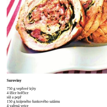
Suroviny
750 g vepřové kýty
4 lžíce hořčice
sůl a pepř
150 g krájeného šunkového salámu
4 vařená vejce