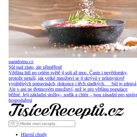
panidomu.cz
Sůl nad zlato, ale přiměřeně
Většina lidí po celém světě jí soli až moc. Často i nevědomky,
protože netuší, jak velké množství se jí skrývá v průmyslově
vyráběných potravinách, dokonce i těch sladkých. Sůl je zdravá
Ale v ani ne třetinovém množství, než je pro většinu populace
běžné. Její základní složky– sodík a chlór – jsou zásadní pro správ
hospodaření
Hlavní chody