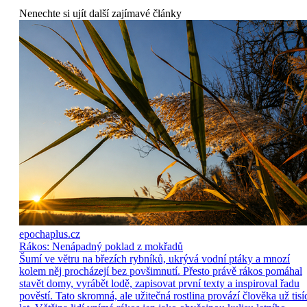
Nenechte si ujít další zajímavé články
epochaplus.cz
Rákos: Nenápadný poklad z mokřadů
Šumí ve větru na březích rybníků, ukrývá vodní ptáky a mnozí
kolem něj procházejí bez povšimnutí. Přesto právě rákos pomáhal
stavět domy, vyrábět lodě, zapisovat první texty a inspiroval řadu
pověstí. Tato skromná, ale užitečná rostlina provází člověka už tisí