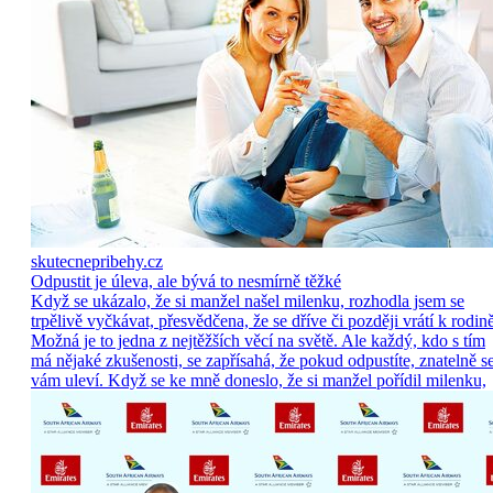
skutecnepribehy.cz
Odpustit je úleva, ale bývá to nesmírně těžké
Když se ukázalo, že si manžel našel milenku, rozhodla jsem se
trpělivě vyčkávat, přesvědčena, že se dříve či později vrátí k rodině
Možná je to jedna z nejtěžších věcí na světě. Ale každý, kdo s tím
má nějaké zkušenosti, se zapřísahá, že pokud odpustíte, znatelně s
vám uleví. Když se ke mně doneslo, že si manžel pořídil milenku,