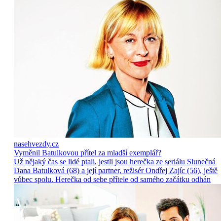
nasehvezdy.cz
Vyměnil Batulkovou přítel za mladší exemplář?
Už nějaký čas se lidé ptali, jestli jsou herečka ze seriálu Slunečná
Dana Batulková (68) a její partner, režisér Ondřej Zajíc (56), ještě
vůbec spolu. Herečka od sebe přítele od samého začátku odhán