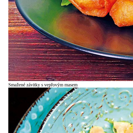
Smažené závitky s vepřovým masem