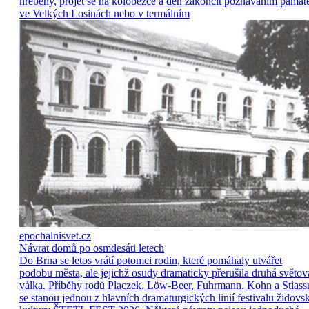
hřebeny, projet se na koloběžce a den zakončit poznáváním památ
ve Velkých Losinách nebo v termálním
epochalnisvet.cz
Návrat domů po osmdesáti letech
Do Brna se letos vrátí potomci rodin, které pomáhaly utvářet
podobu města, ale jejichž osudy dramaticky přerušila druhá světov
válka. Příběhy rodů Placzek, Löw-Beer, Fuhrmann, Kohn a Stiass
se stanou jednou z hlavních dramaturgických linií festivalu židovs