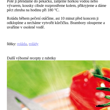
Poté ji přendáme do pekáčku, zalijeme horkou vodou nebo
vývarem, kousky cibule rozprostřeme kolem, přikryjeme a dáme
péct zhruba na hodinu při 180 °C.
Roládu během pečení otáčíme, asi 10 minut před koncem ji
odklopíme a necháme vytvořit kůrčičku. Brambory oloupeme a
uvaříme v osolené vodě.
štítky
:
roláda
,
rolády
Další výborné recepty z rubriky