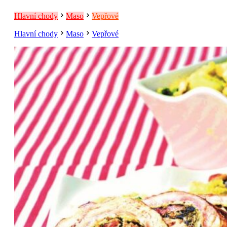
Hlavní chody
Maso
Vepřové
Hlavní chody
Maso
Vepřové