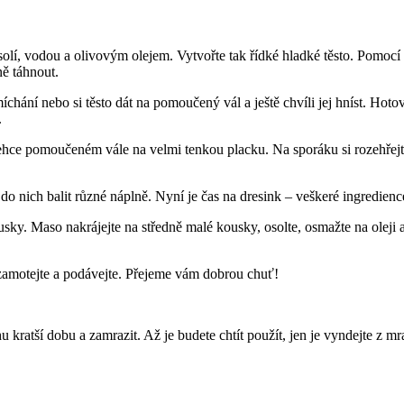
solí, vodou a olivovým olejem. Vytvořte tak řídké hladké těsto. Pomocí
ě táhnout.
ání nebo si těsto dát na pomoučený vál a ještě chvíli jej hníst. Hotové
.
lehce pomoučeném vále na velmi tenkou placku. Na sporáku si rozehřejte 
do nich balit různé náplně. Nyní je čas na dresink – veškeré ingredienc
usky. Maso nakrájejte na středně malé kousky, osolte, osmažte na oleji 
, zamotejte a podávejte. Přejeme vám dobrou chuť!
chu kratší dobu a zamrazit. Až je budete chtít použít, jen je vyndejte z m