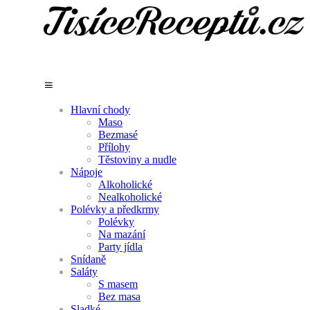
Hlavní chody
Maso
Bezmasé
Přílohy
Těstoviny a nudle
Nápoje
Alkoholické
Nealkoholické
Polévky a předkrmy
Polévky
Na mazání
Party jídla
Snídaně
Saláty
S masem
Bez masa
Sladké