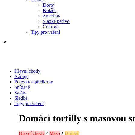
Dorty
Koláče
Zmrzliny
Sladké pečivo
Cukroví
Tipy pro vaření
Hlavní chody
Nápoje
Polévky a předkrmy
Snídaně
Saláty
Sladké
Tipy pro vaření
Domácí tortilly s masovou s
Hlavní chody
Maso
Drůbež