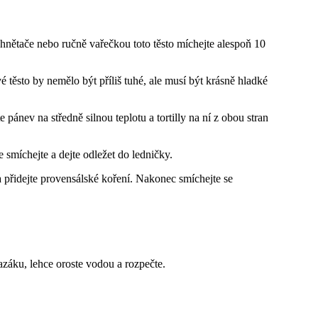
 hnětače nebo ručně vařečkou toto těsto míchejte alespoň 10
 těsto by nemělo být příliš tuhé, ale musí být krásně hladké
pánev na středně silnou teplotu a tortilly na ní z obou stran
e smíchejte a dejte odležet do ledničky.
a přidejte provensálské koření. Nakonec smíchejte se
razáku, lehce oroste vodou a rozpečte.