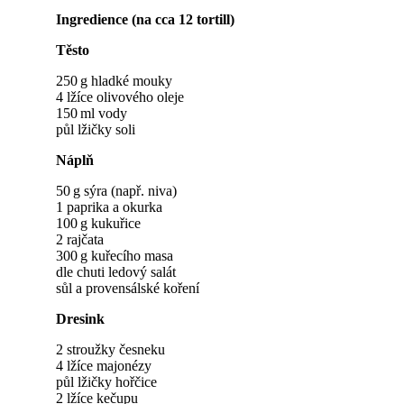
Ingredience (na cca 12 tortill)
Těsto
250 g hladké mouky
4 lžíce olivového oleje
150 ml vody
půl lžičky soli
Náplň
50 g sýra (např. niva)
1 paprika a okurka
100 g kukuřice
2 rajčata
300 g kuřecího masa
dle chuti ledový salát
sůl a provensálské koření
Dresink
2 stroužky česneku
4 lžíce majonézy
půl lžičky hořčice
2 lžíce kečupu