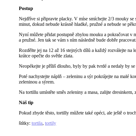
Postup
Nejdříve si připravte placky. V míse smíchejte 2/3 mouky se 
minut, dokud nebude krásně hladké, pružné a nebude se pěkn
Nyní můžete přidat postupně zbylou mouku a pokračovat v mích
a pružné. Jen tak se vám s ním následně bude dobře pracovat
Rozdělte jej na 12 až 16 stejných dílů a každý rozválejte na 
krátce opečte do světle zlata.
Neopékejte je příliš dlouho, byly by pak tvrdé a nedaly by se 
Poté nachystejte náplň – zeleninu a sýr pokrájejte na malé ko
zeleninou a sýrem.
Na tortillu umístěte směs zeleniny a masa, zalijte dresinkem
Náš tip
Pokud zbyde těsto, tortilly můžete také opéci, ale ještě o tro
štítky
:
tortila
,
tortily