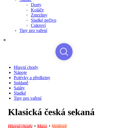
Dorty
Koláče
Zmrzliny
Sladké pečivo
Cukroví
Tipy pro vaření
Hlavní chody
Nápoje
Polévky a předkrmy
Snídaně
Saláty
Sladké
Tipy pro vaření
Klasická česká sekaná
Hlavní chody
Maso
Vepřové