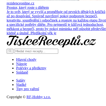
rezidenceonline.cz
Prostor, který roste s dítětem
Je to svět, který se vyvíjí a proměňuje od prvních dětských krůčků
až po dospívání. Správně navržený pokoj podporuje bezpečí,
kreativitu, soustředění i odpočinek a reaguje na každou etapu život
a specifické potřeby dítěte. Pro nejmenší je klíčová jednoduchost,
měkkost a bezpečí, proto by pokoj miminka měl působit předevší
klidně a útulně. Předškolní věk je
Hlavní chody
Nápoje
Polévky a předkrmy
Snídaně
Saláty
Sladké
Tipy pro vaření
Copyright ©
RF-Hobby s.r.o.