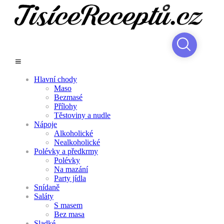
Hlavní chody
Maso
Bezmasé
Přílohy
Těstoviny a nudle
Nápoje
Alkoholické
Nealkoholické
Polévky a předkrmy
Polévky
Na mazání
Party jídla
Snídaně
Saláty
S masem
Bez masa
Sladké