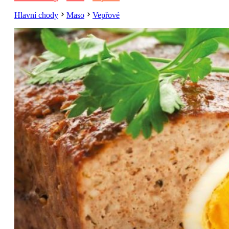
Hlavní chody
Maso
Vepřové