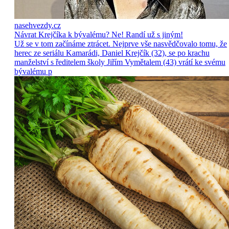
nasehvezdy.cz
Návrat Krejčíka k bývalému? Ne! Randí už s jiným!
Už se v tom začínáme ztrácet. Nejprve vše nasvědčovalo tomu, že
herec ze seriálu Kamarádi, Daniel Krejčík (32), se po krachu
manželství s ředitelem školy Jiřím Vymětalem (43) vrátí ke svému
bývalému p