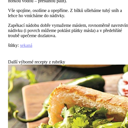
horkou vodou – přestanou pálit).
Vše spojíme, osolíme a opepříme. Z bílků ušleháme tuhý sníh a
lehce ho vmícháme do nádivky.
Zapékací nádobu dobře vymažeme máslem, rovnoměrně navrství
nádivku (i povrch můžeme poklást plátky másla) a v předehřáté
troubě upečeme dozlatova.
štítky
:
sekaná
Další výborné recepty z rubriky