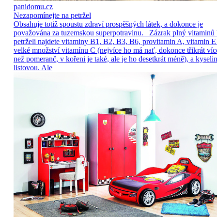
panidomu.cz
Nezapomínejte na petržel
Obsahuje totiž spoustu zdraví prospěšných látek, a dokonce je
považována za tuzemskou superpotravinu. Zázrak plný vitaminů
petrželi najdete vitaminy B1, B2, B3, B6, provitamin A, vitamin E
velké množství vitamínu C (nejvíce ho má nať, dokonce třikrát víc
než pomeranč, v kořeni je také, ale je ho desetkrát méně), a kyseli
listovou. Ale