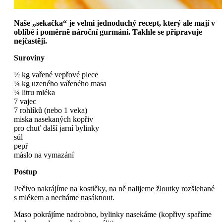
Naše „sekačka“ je velmi jednoduchý recept, který ale mají v
oblibě i poměrně nároční gurmáni. Takhle se připravuje
nejčastěji.
Suroviny
½ kg vařené vepřové plece
¼ kg uzeného vařeného masa
¼ litru mléka
7 vajec
7 rohlíků (nebo 1 veka)
miska nasekaných kopřiv
pro chuť další jarní bylinky
sůl
pepř
máslo na vymazání
Postup
Pečivo nakrájíme na kostičky, na ně nalijeme žloutky rozšlehané
s mlékem a necháme nasáknout.
Maso pokrájíme nadrobno, bylinky nasekáme (kopřivy spaříme