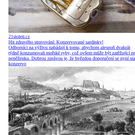
21stoleti.cz
Hit zdravého stravování: Konzervované sardinky!
Odborníci na výživu nabádají k tomu, abychom alespoň dvakrát
týdně konzumovali mořské ryby, což ovšem může být zatěžující p
peněženku. Dobrou zprávou je, že hvězdou doporučení se nyní sta
konzervo