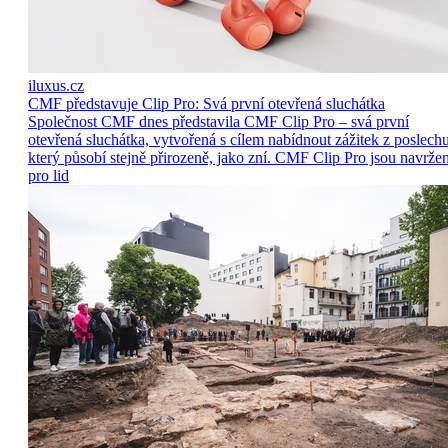
iluxus.cz
CMF představuje Clip Pro: Svá první otevřená sluchátka
Společnost CMF dnes představila CMF Clip Pro – svá první
otevřená sluchátka, vytvořená s cílem nabídnout zážitek z poslechu
který působí stejně přirozeně, jako zní. CMF Clip Pro jsou navrže
pro lid