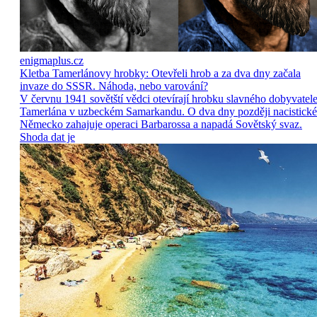
enigmaplus.cz
Kletba Tamerlánovy hrobky: Otevřeli hrob a za dva dny začala
invaze do SSSR. Náhoda, nebo varování?
V červnu 1941 sovětští vědci otevírají hrobku slavného dobyvatel
Tamerlána v uzbeckém Samarkandu. O dva dny později nacistické
Německo zahajuje operaci Barbarossa a napadá Sovětský svaz.
Shoda dat je