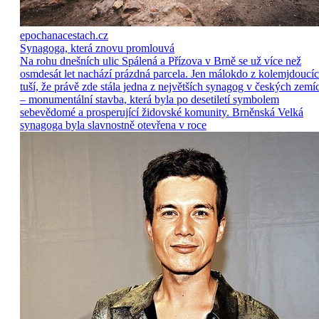
epochanacestach.cz
Synagoga, která znovu promlouvá
Na rohu dnešních ulic Spálená a Přízova v Brně se už více než
osmdesát let nachází prázdná parcela. Jen málokdo z kolemjdoucí
tuší, že právě zde stála jedna z největších synagog v českých zemí
– monumentální stavba, která byla po desetiletí symbolem
sebevědomé a prosperující židovské komunity. Brněnská Velká
synagoga byla slavnostně otevřena v roce