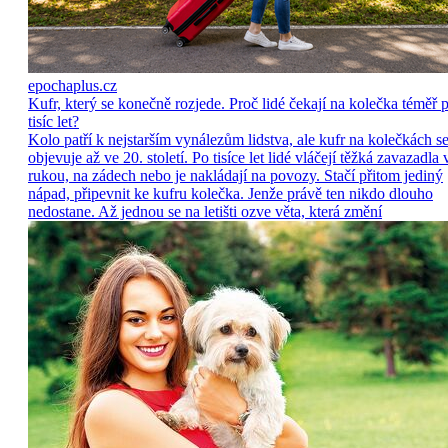
epochaplus.cz
Kufr, který se konečně rozjede. Proč lidé čekají na kolečka téměř p
tisíc let?
Kolo patří k nejstarším vynálezům lidstva, ale kufr na kolečkách s
objevuje až ve 20. století. Po tisíce let lidé vláčejí těžká zavazadla 
rukou, na zádech nebo je nakládají na povozy. Stačí přitom jediný
nápad, připevnit ke kufru kolečka. Jenže právě ten nikdo dlouho
nedostane. Až jednou se na letišti ozve věta, která změní