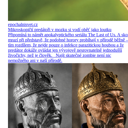
epochalnisvet.cz
Mikroskopičtí predátoři v mozku si vodí oběť jako loutku
Připomíná to námět apokalyptického seriálu The Last of Us. A sko
mrazí při představě, že podobné horory probíhají v přírodě běžně –
tím rozdílem, že nejde pouze o infekce parazitickou houbou a že
predátor dokáže ovládat jen vývojově nesrovnatelně jednodušší
živočichy, než je člověk. Najít skutečné zombie není nic
nemožného ani v naší přírodě.