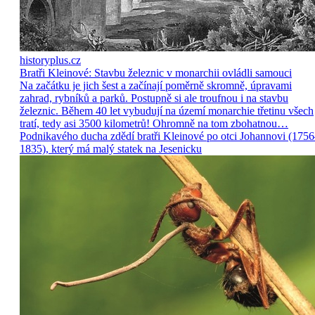
historyplus.cz
Bratři Kleinové: Stavbu železnic v monarchii ovládli samouci
Na začátku je jich šest a začínají poměrně skromně, úpravami
zahrad, rybníků a parků. Postupně si ale troufnou i na stavbu
železnic. Během 40 let vybudují na území monarchie třetinu všech
tratí, tedy asi 3500 kilometrů! Ohromně na tom zbohatnou…
Podnikavého ducha zdědí bratři Kleinové po otci Johannovi (175
1835), který má malý statek na Jesenicku