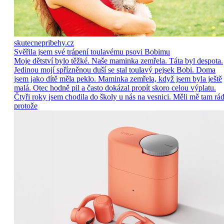
skutecnepribehy.cz
Svěřila jsem své trápení toulavému psovi Bobimu
Moje dětství bylo těžké. Naše maminka zemřela. Táta byl despota.
Jedinou mojí spřízněnou duší se stal toulavý pejsek Bobi. Doma
jsem jako dítě měla peklo. Maminka zemřela, když jsem byla ještě
malá. Otec hodně pil a často dokázal propít skoro celou výplatu.
Čtyři roky jsem chodila do školy u nás na vesnici. Měli mě tam rád
protože