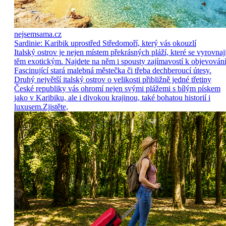
nejsemsama.cz
Sardinie: Karibik uprostřed Středomoří, který vás okouzlí
Italský ostrov je nejen místem překrásných pláží, které se vyrovnaj
těm exotickým. Najdete na něm i spousty zajímavostí k objevování
Fascinující stará malebná městečka či třeba dechberoucí útesy.
Druhý největší italský ostrov o velikosti přibližně jedné třetiny
České republiky vás ohromí nejen svými plážemi s bílým pískem
jako v Karibiku, ale i divokou krajinou, také bohatou historií i
luxusem.Zjistěte,