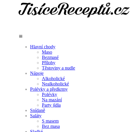
Hlavní chody
Maso
Bezmasé
Přílohy
Těstoviny a nudle
Nápoje
Alkoholické
Nealkoholické
Polévky a předkrmy
Polévky
Na mazání
Party jídla
Snídaně
Saláty
S masem
Bez masa
Sladké