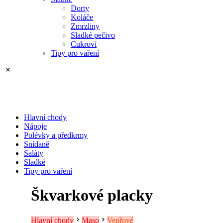
Dorty
Koláče
Zmrzliny
Sladké pečivo
Cukroví
Tipy pro vaření
Hlavní chody
Nápoje
Polévky a předkrmy
Snídaně
Saláty
Sladké
Tipy pro vaření
Škvarkové placky
Hlavní chody
Maso
Vepřové