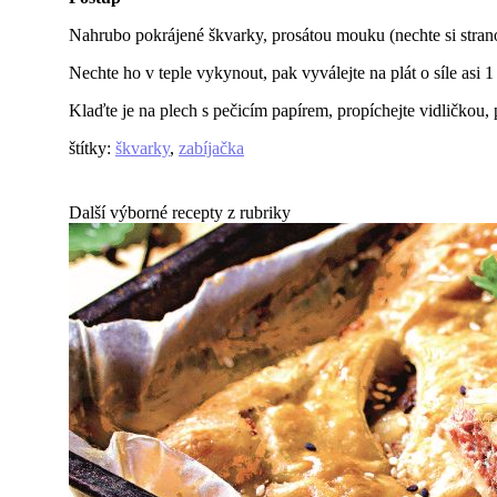
Nahrubo pokrájené škvarky, prosátou mouku (nechte si stranou
Nechte ho v teple vykynout, pak vyválejte na plát o síle asi 1
Klaďte je na plech s pečicím papírem, propíchejte vidličkou,
štítky
:
škvarky
,
zabíjačka
Další výborné recepty z rubriky