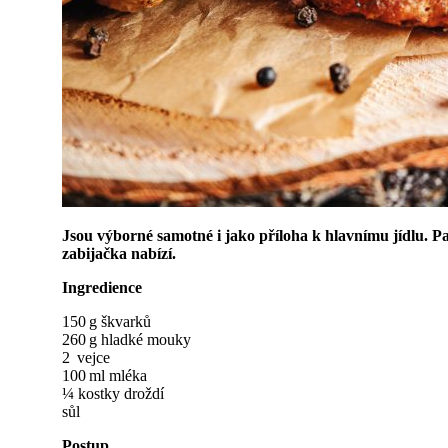
Jsou výborné samotné i jako příloha k hlavnímu jídlu. Patř
zabijačka nabízí.
Ingredience
150 g škvarků
260 g hladké mouky
2 vejce
100 ml mléka
¼ kostky droždí
sůl
Postup