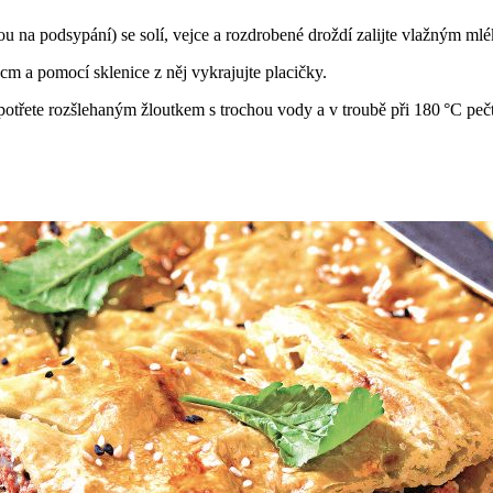
 na podsypání) se solí, vejce a rozdrobené droždí zalijte vlažným mlé
 cm a pomocí sklenice z něj vykrajujte placičky.
 potřete rozšlehaným žloutkem s trochou vody a v troubě při 180 °C peč