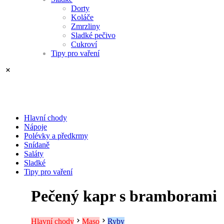
Dorty
Koláče
Zmrzliny
Sladké pečivo
Cukroví
Tipy pro vaření
Hlavní chody
Nápoje
Polévky a předkrmy
Snídaně
Saláty
Sladké
Tipy pro vaření
Pečený kapr s bramborami
Hlavní chody
Maso
Ryby