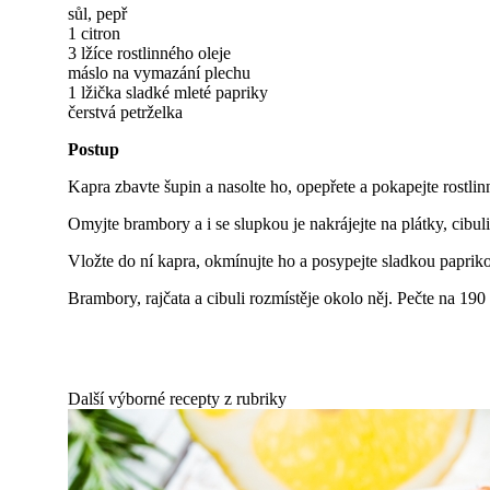
sůl, pepř
1 citron
3 lžíce rostlinného oleje
máslo na vymazání plechu
1 lžička sladké mleté papriky
čerstvá petrželka
Postup
Kapra zbavte šupin a nasolte ho, opepřete a pokapejte rostli
Omyjte brambory a i se slupkou je nakrájejte na plátky, cibu
Vložte do ní kapra, okmínujte ho a posypejte sladkou paprikou
Brambory, rajčata a cibuli rozmístěje okolo něj. Pečte na 19
Další výborné recepty z rubriky