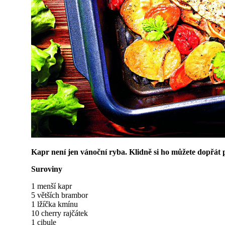
Kapr není jen vánoční ryba. Klidně si ho můžete dopřát p
Suroviny
1 menší kapr
5 větších brambor
1 lžíčka kmínu
10 cherry rajčátek
1 cibule