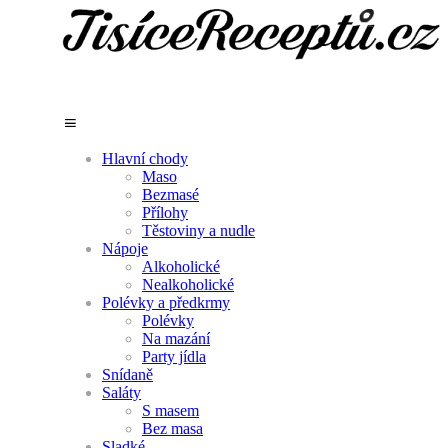
Hlavní chody
Maso
Bezmasé
Přílohy
Těstoviny a nudle
Nápoje
Alkoholické
Nealkoholické
Polévky a předkrmy
Polévky
Na mazání
Party jídla
Snídaně
Saláty
S masem
Bez masa
Sladké