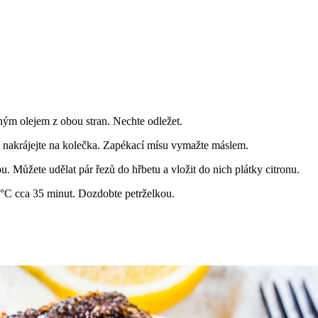
nným olejem z obou stran. Nechte odležet.
li nakrájejte na kolečka. Zapékací mísu vymažte máslem.
. Můžete udělat pár řezů do hřbetu a vložit do nich plátky citronu.
0 °C cca 35 minut. Dozdobte petrželkou.