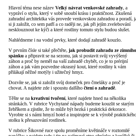
Hlavní téma nese název
Velký návrat venkovské zahrady
, a
vypráví o stylu, který v sobě snoubí krásu i praktičnost. Zkušená
zahradní architektka vás provede venkovskou zahradou a poradí, j
si ji založit, co sem patří a co raději ne, jak při jejím zvelebování
nesklouznout ke kýči a které rostliny tomuto stylu budou slušet.
Nahlédneme i na vodní prvky, které dodají zahradě kouzlo.
V prvním čísle si také přečtěte,
jak probudit zahradu ze zimníh
spánku
a připravit se na sezonu, jak si postavit svůj vyvýšený
záhon a proč by neměl na vaší zahradě chybět, co je to prérijní
záhon a jak vám pozvedne okrasný kout, které rostliny k vám
přilákají něžné motýly i užitečný hmyz.
Dozvíte se, jak si založit svůj domeček pro čmeláky a proč je
chovat. A najdete zde i spoustu dalšího
čtení o zahradě
.
Těšte se na
kreativní tvoření
, které najdete hned na několika
stránkách. V rubrice Vychytané nápady budeme kouzlit se starým
žebříkem a zjistíte, že to může být hezká i praktická dekorace.
Vyrobte si s námi hmyzí hotel a inspirujete se k výrobě praktickéh
stolku k přesazování rostlinek.
V rubrice Šikovné ruce spolu proměníme květináče v roztomilé
panáčky a najdete tady i tip na zajímavé etno obrázky z korálků či