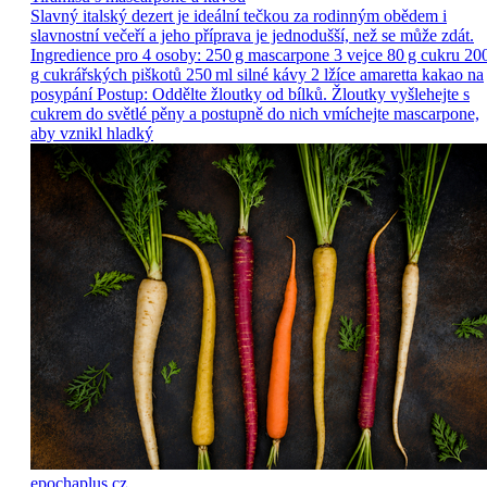
Slavný italský dezert je ideální tečkou za rodinným obědem i
slavnostní večeří a jeho příprava je jednodušší, než se může zdát.
Ingredience pro 4 osoby: 250 g mascarpone 3 vejce 80 g cukru 20
g cukrářských piškotů 250 ml silné kávy 2 lžíce amaretta kakao na
posypání Postup: Oddělte žloutky od bílků. Žloutky vyšlehejte s
cukrem do světlé pěny a postupně do nich vmíchejte mascarpone,
aby vznikl hladký
epochaplus.cz