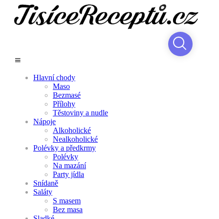
Hlavní chody
Maso
Bezmasé
Přílohy
Těstoviny a nudle
Nápoje
Alkoholické
Nealkoholické
Polévky a předkrmy
Polévky
Na mazání
Party jídla
Snídaně
Saláty
S masem
Bez masa
Sladké