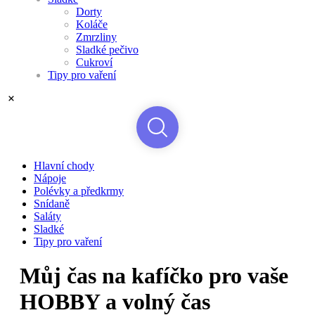
Dorty
Koláče
Zmrzliny
Sladké pečivo
Cukroví
Tipy pro vaření
Hlavní chody
Nápoje
Polévky a předkrmy
Snídaně
Saláty
Sladké
Tipy pro vaření
Můj čas na kafíčko pro vaše
HOBBY a volný čas