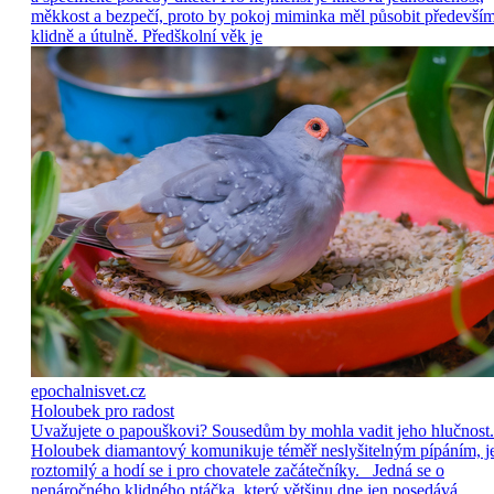
měkkost a bezpečí, proto by pokoj miminka měl působit předevší
klidně a útulně. Předškolní věk je
epochalnisvet.cz
Holoubek pro radost
Uvažujete o papouškovi? Sousedům by mohla vadit jeho hlučnost.
Holoubek diamantový komunikuje téměř neslyšitelným pípáním, j
roztomilý a hodí se i pro chovatele začátečníky. Jedná se o
nenáročného klidného ptáčka, který většinu dne jen posedává.