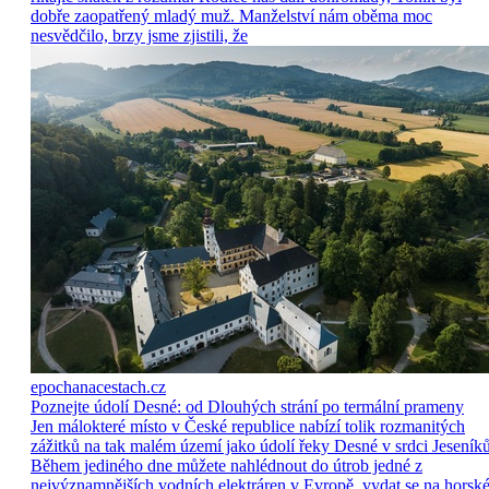
dobře zaopatřený mladý muž. Manželství nám oběma moc
nesvědčilo, brzy jsme zjistili, že
epochanacestach.cz
Poznejte údolí Desné: od Dlouhých strání po termální prameny
Jen málokteré místo v České republice nabízí tolik rozmanitých
zážitků na tak malém území jako údolí řeky Desné v srdci Jeseníků
Během jediného dne můžete nahlédnout do útrob jedné z
nejvýznamnějších vodních elektráren v Evropě, vydat se na horsk