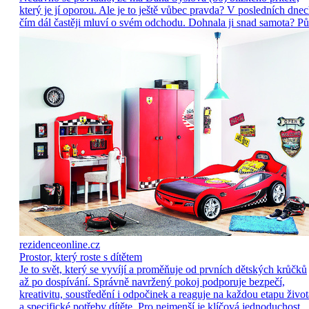
který je jí oporou. Ale je to ještě vůbec pravda? V posledních dne
čím dál častěji mluví o svém odchodu. Dohnala ji snad samota? Pů
rezidenceonline.cz
Prostor, který roste s dítětem
Je to svět, který se vyvíjí a proměňuje od prvních dětských krůčků
až po dospívání. Správně navržený pokoj podporuje bezpečí,
kreativitu, soustředění i odpočinek a reaguje na každou etapu život
a specifické potřeby dítěte. Pro nejmenší je klíčová jednoduchost,