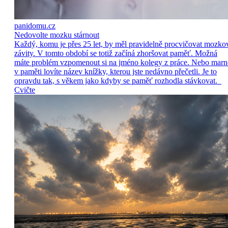
panidomu.cz
Nedovolte mozku stárnout
Každý, komu je přes 25 let, by měl pravidelně procvičovat mozko
závity. V tomto období se totiž začíná zhoršovat paměť. Možná
máte problém vzpomenout si na jméno kolegy z práce. Nebo marn
v paměti lovíte název knížky, kterou jste nedávno přečetli. Je to
opravdu tak, s věkem jako kdyby se paměť rozhodla stávkovat.
Cvičte