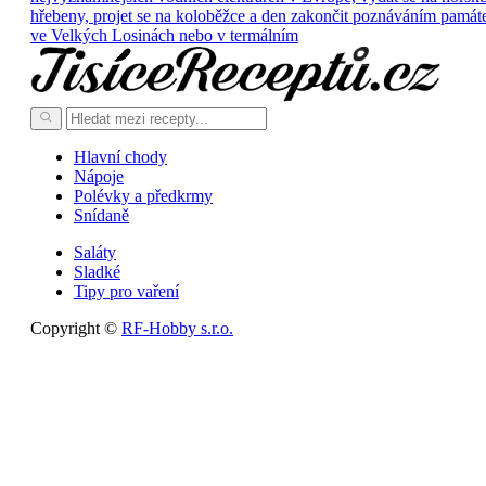
hřebeny, projet se na koloběžce a den zakončit poznáváním památ
ve Velkých Losinách nebo v termálním
Hlavní chody
Nápoje
Polévky a předkrmy
Snídaně
Saláty
Sladké
Tipy pro vaření
Copyright ©
RF-Hobby s.r.o.