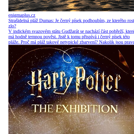
enigmaplus.cz
Strašidelná pláž Dumas: Je černý písek podhoubím, ze kterého ros
zlo?
V indickém svazovém státu Gudžarát se nachází část pobřeží, kter
má hodně temnou pověst. Jistě k tomu přispívá i černý písek této
pláže. Proč má pláž takové netypické zbarvení? Nakolik jsou prav