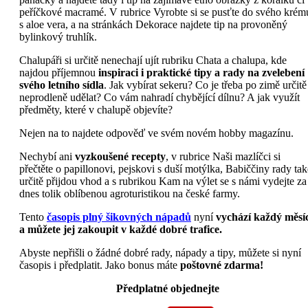
peříčkové macramé. V rubrice Vyrobte si se pusťte do svého krém
s aloe vera, a na stránkách Dekorace najdete tip na provoněný
bylinkový truhlík.
Chalupáři si určitě nenechají ujít rubriku Chata a chalupa, kde
najdou příjemnou
inspiraci i praktické tipy a rady na zvelebení
svého letního sídla
. Jak vybírat sekeru? Co je třeba po zimě určitě
neprodleně udělat? Co vám nahradí chybějící dílnu? A jak využít
předměty, které v chalupě objevíte?
Nejen na to najdete odpověď ve svém novém hobby magazínu.
Nechybí ani
vyzkoušené recepty
, v rubrice Naši mazlíčci si
přečtěte o papillonovi, pejskovi s duší motýlka, Babiččiny rady tak
určitě přijdou vhod a s rubrikou Kam na výlet se s námi vydejte za
dnes tolik oblíbenou agroturistikou na české farmy.
Tento
časopis plný šikovných nápadů
nyní
vychází každý měsí
a můžete jej zakoupit v každé dobré trafice.
Abyste nepřišli o žádné dobré rady, nápady a tipy, můžete si nyní
časopis i předplatit. Jako bonus máte
poštovné zdarma!
Předplatné objednejte