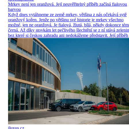
Mrkev není jen oranžová. Její neuvěřitelný příběh začíná fialovou
barvou
Když dnes vytáhneme ze země mrkev, většina z nás očekává sytě
oranžový kořen. Jenže po většinu své historie je mrkev všechno
možné, jen ne oranžová. Je fialová, žlutá, bílá, někdy dokonce tém
černá. Až díky stovkám let pečlivého šlechtění se z ní stává zelenin
bez které si českou zahradu ani nedokážeme představit. Její příběh 
iluxus.cz