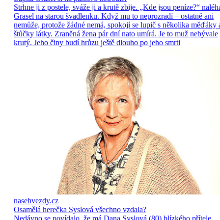
Strhne ji z postele, sváže ji a krutě zbije. „Kde jsou peníze?“ naléh
Grasel na starou švadlenku. Když mu to neprozradí – ostatně ani
nemůže, protože žádné nemá, spokojí se lupič s několika měďáky 
štůčky látky. Zraněná žena pár dní nato umírá. Je to muž nebývale
krutý. Jeho činy budí hrůzu ještě dlouho po jeho smrti
nasehvezdy.cz
Osamělá herečka Syslová všechno vzdala?
Nedávno se povídalo, že má Dana Syslová (80) blízkého přítele,