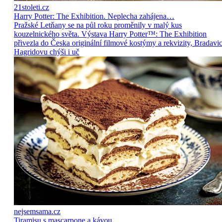
21stoleti.cz
Harry Potter: The Exhibition. Neplecha zahájena…
Pražské Letňany se na půl roku proměnily v malý kus
kouzelnického světa. Výstava Harry Potter™: The Exhibition
přivezla do Česka originální filmové kostýmy a rekvizity, Bradavic
Hagridovu chýši i uč
nejsemsama.cz
Tiramisu s mascarpone a kávou