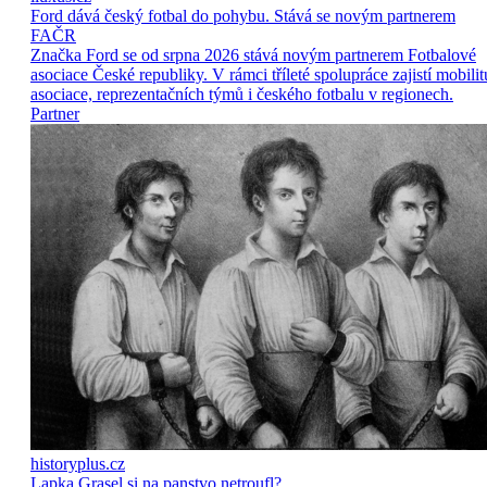
Ford dává český fotbal do pohybu. Stává se novým partnerem
FAČR
Značka Ford se od srpna 2026 stává novým partnerem Fotbalové
asociace České republiky. V rámci tříleté spolupráce zajistí mobilit
asociace, reprezentačních týmů i českého fotbalu v regionech.
Partner
historyplus.cz
Lapka Grasel si na panstvo netroufl?