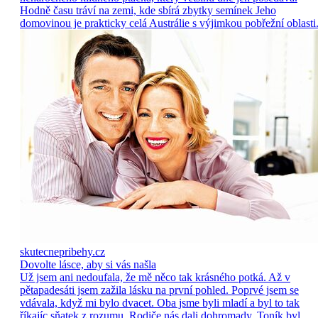
Hodně času tráví na zemi, kde sbírá zbytky semínek Jeho
domovinou je prakticky celá Austrálie s výjimkou pobřežní oblasti
skutecnepribehy.cz
Dovolte lásce, aby si vás našla
Už jsem ani nedoufala, že mě něco tak krásného potká. Až v
pětapadesáti jsem zažila lásku na první pohled. Poprvé jsem se
vdávala, když mi bylo dvacet. Oba jsme byli mladí a byl to tak
říkajíc sňatek z rozumu. Rodiče nás dali dohromady, Toník byl