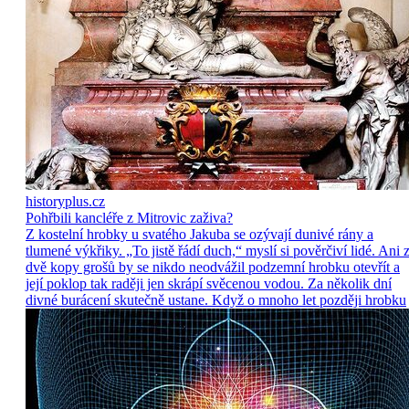
historyplus.cz
Pohřbili kancléře z Mitrovic zaživa?
Z kostelní hrobky u svatého Jakuba se ozývají dunivé rány a
tlumené výkřiky. „To jistě řádí duch,“ myslí si pověrčiví lidé. Ani 
dvě kopy grošů by se nikdo neodvážil podzemní hrobku otevřít a
její poklop tak raději jen skrápí svěcenou vodou. Za několik dní
divné burácení skutečně ustane. Když o mnoho let později hrobku