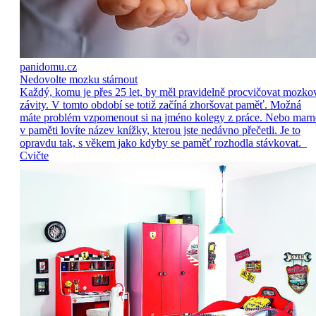
panidomu.cz
Nedovolte mozku stárnout
Každý, komu je přes 25 let, by měl pravidelně procvičovat mozko
závity. V tomto období se totiž začíná zhoršovat paměť. Možná
máte problém vzpomenout si na jméno kolegy z práce. Nebo marn
v paměti lovíte název knížky, kterou jste nedávno přečetli. Je to
opravdu tak, s věkem jako kdyby se paměť rozhodla stávkovat.
Cvičte