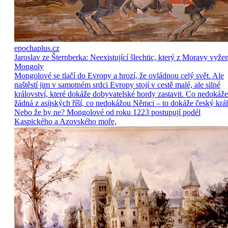
epochaplus.cz
Jaroslav ze Šternberka: Neexistující šlechtic, který z Moravy vyže
Mongoly
Mongolové se tlačí do Evropy a hrozí, že ovládnou celý svět. Ale
naštěstí jim v samotném srdci Evropy stojí v cestě malé, ale silné
království, které dokáže dobyvatelské hordy zastavit. Co nedokáže
žádná z asijských říší, co nedokážou Němci – to dokáže český král
Nebo že by ne? Mongolové od roku 1223 postupují podél
Kaspického a Azovského moře,