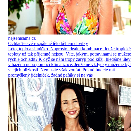
nejsemsama.cz
Ochlaďte své rozpálené tělo během chvilky
Léto, teplo a sluníčko. Naprosto ideální kombinace. Jenže tropické
teploty už tak příjemné nejsou. Víte, jakými potravinami se můžete
rychle ochladit? K dyž se nám tropy zaryjí pod kůži, hledáme úlev
v bazénu nebo pomocí klimatizace. Jenže ne vždycky můžeme být
v jejich blízkosti. Nemusíte však zoufat. Pokud budete mít
promyšlený jídelníček, žadné pařáky si na vás