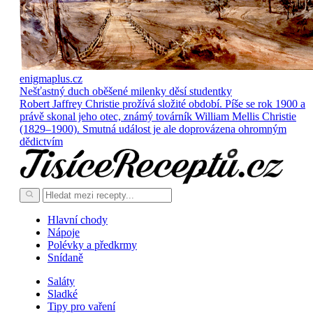
enigmaplus.cz
Nešťastný duch oběšené milenky děsí studentky
Robert Jaffrey Christie prožívá složité období. Píše se rok 1900 a
právě skonal jeho otec, známý továrník William Mellis Christie
(1829–1900). Smutná událost je ale doprovázena ohromným
dědictvím
Hlavní chody
Nápoje
Polévky a předkrmy
Snídaně
Saláty
Sladké
Tipy pro vaření