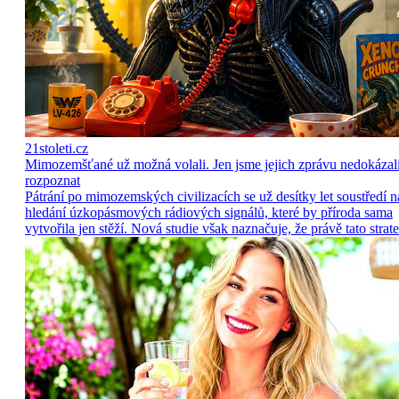
21stoleti.cz
Mimozemšťané už možná volali. Jen jsme jejich zprávu nedokázal
rozpoznat
Pátrání po mimozemských civilizacích se už desítky let soustředí n
hledání úzkopásmových rádiových signálů, které by příroda sama
vytvořila jen stěží. Nová studie však naznačuje, že právě tato strate