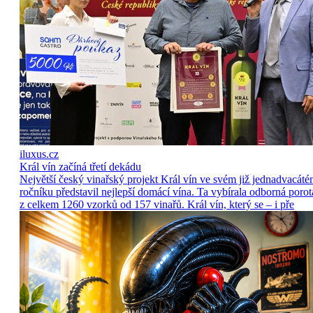
iluxus.cz
Král vín začíná třetí dekádu
Největší český vinařský projekt Král vín ve svém již jednadvacát
ročníku představil nejlepší domácí vína. Ta vybírala odborná porot
z celkem 1260 vzorků od 157 vinařů. Král vín, který se – i pře