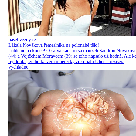
nasehvezdy.cz
Lákala Nováková řemeslníka na polonahé tělo!
Tohle nemá konce! O šarvátkách mezi manželi Sandrou Novákov
(44) a Vojtěchem Moravcem (39) se toho napsalo už hodně. Ale k
by doufal, že horká zem u herečky ze seriálu Ulice a režiséra
vychladne,