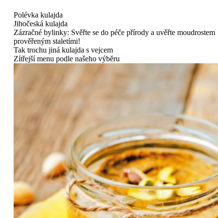
Polévka kulajda
Jihočeská kulajda
Zázračné bylinky: Svěřte se do péče přírody a uvěřte moudrostem
prověřeným staletími!
Tak trochu jiná kulajda s vejcem
Zítřejší menu podle našeho výběru