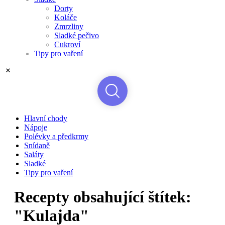
Dorty
Koláče
Zmrzliny
Sladké pečivo
Cukroví
Tipy pro vaření
Hlavní chody
Nápoje
Polévky a předkrmy
Snídaně
Saláty
Sladké
Tipy pro vaření
Recepty obsahující štítek:
"Kulajda"