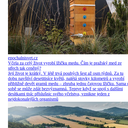
epochalnisvet.cz
Včela za celý život vyrobí lžičku medu. Čím je pražský med ze
střech tak ceněný?
Její život je krátký. V létě trvá pouhých šest až osm týdnů. Za tu
dobu navštíví desetitisíce květů, nalétá stovky kilometrů a vyrobí
přibližně devět gramů medu – zhruba jednu čajovou lžičku. Sama 
sobě se může zdát bezvýznamná. Teprve když se spojí s dalšími
desítkami tisíc příslušnic svého včelstva, vznikne jeden z
nejdokonalejších organismů