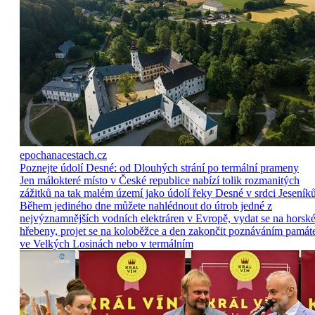
epochanacestach.cz
Poznejte údolí Desné: od Dlouhých strání po termální prameny
Jen málokteré místo v České republice nabízí tolik rozmanitých
zážitků na tak malém území jako údolí řeky Desné v srdci Jeseníků
Během jediného dne můžete nahlédnout do útrob jedné z
nejvýznamnějších vodních elektráren v Evropě, vydat se na horsk
hřebeny, projet se na koloběžce a den zakončit poznáváním památ
ve Velkých Losinách nebo v termálním