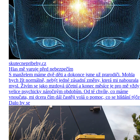
skutecnepribehy.cz
Hlas mě varuje před nebezpečím
S manželem máme dvě děti a dokonce jsme už prarodiči. Mohla
bych žít normálně, nebýt jedné zásadní změny, která mi nabourala
mysl. Živím se jako mzdová účetní a konec měsíce je pro mě vždy
velice psychicky náročným obdobím. Od té chvíle, co máme
vnoučata, mi dcera čím dál častěji volá o pomoc, co se hlídání týče
Dalo by se