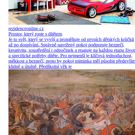
rezidenceonline.cz
Prostor, který roste s dítětem
Je to svět, který se vyvíjí a proměňuje od prvních dětských krůčků
až po dospívání. Správně navržený pokoj podporuje bezpečí,
kreativitu, soustředění i odpočinek a reaguje na každou etapu život
a specifické potřeby dítěte. Pro nejmenší je klíčová jednoduchost,
měkkost a bezpečí, proto by pokoj miminka měl působit předevší
klidně a útulně. Předškolní věk je