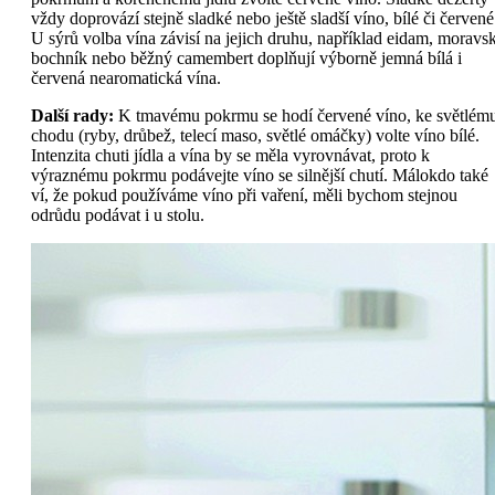
vždy doprovází stejně sladké nebo ještě sladší víno, bílé či červené
U sýrů volba vína závisí na jejich druhu, například eidam, moravs
bochník nebo běžný camembert doplňují výborně jemná bílá i
červená nearomatická vína.
Další rady:
K tmavému pokrmu se hodí červené víno, ke světlém
chodu (ryby, drůbež, telecí maso, světlé omáčky) volte víno bílé.
Intenzita chuti jídla a vína by se měla vyrovnávat, proto k
výraznému pokrmu podávejte víno se silnější chutí. Málokdo také
ví, že pokud používáme víno při vaření, měli bychom stejnou
odrůdu podávat i u stolu.