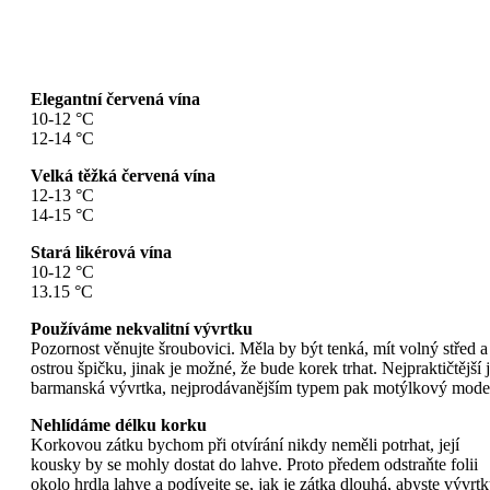
Elegantní červená vína
10-12 °C
12-14 °C
Velká těžká červená vína
12-13 °C
14-15 °C
Stará likérová vína
10-12 °C
13.15 °C
Používáme nekvalitní vývrtku
Pozornost věnujte šroubovici. Měla by být tenká, mít volný střed a
ostrou špičku, jinak je možné, že bude korek trhat. Nejpraktičtější 
barmanská vývrtka, nejprodávanějším typem pak motýlkový mode
Nehlídáme délku korku
Korkovou zátku bychom při otvírání nikdy neměli potrhat, její
kousky by se mohly dostat do lahve. Proto předem odstraňte folii
okolo hrdla lahve a podívejte se, jak je zátka dlouhá, abyste vývrt