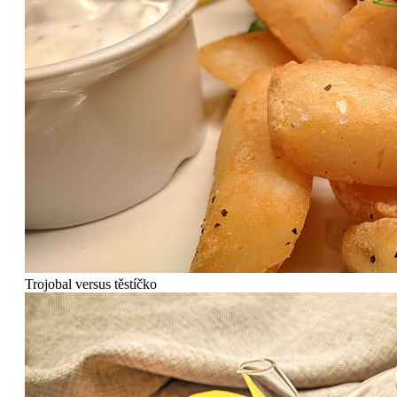
Trojobal versus těstíčko