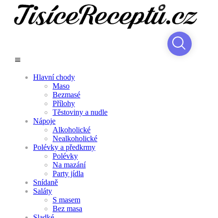
Hlavní chody
Maso
Bezmasé
Přílohy
Těstoviny a nudle
Nápoje
Alkoholické
Nealkoholické
Polévky a předkrmy
Polévky
Na mazání
Party jídla
Snídaně
Saláty
S masem
Bez masa
Sladké