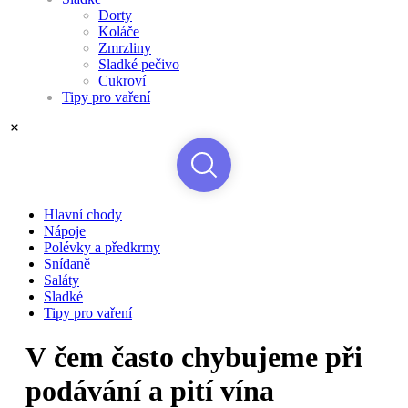
Dorty
Koláče
Zmrzliny
Sladké pečivo
Cukroví
Tipy pro vaření
Hlavní chody
Nápoje
Polévky a předkrmy
Snídaně
Saláty
Sladké
Tipy pro vaření
V čem často chybujeme při
podávání a pití vína