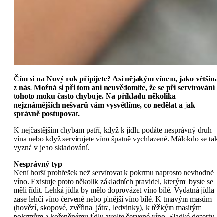
Čím si na Nový rok připijete? Asi nějakým vínem, jako většin
z nás. Možná si při tom ani neuvědomíte, že se při servírování
tohoto moku často chybuje. Na příkladu několika
nejznámějších nešvarů vám vysvětlíme, co nedělat a jak
správně postupovat.
K nejčastějším chybám patří, když k jídlu podáte nesprávný druh
vína nebo když servírujete víno špatně vychlazené. Málokdo se ta
vyzná v jeho skladování.
Nesprávný typ
Není horší prohřešek než servírovat k pokrmu naprosto nevhodné
víno. Existuje proto několik základních pravidel, kterými byste se
měli řídit. Lehká jídla by mělo doprovázet víno bílé. Vydatná jídla
zase lehčí víno červené nebo plnější víno bílé. K tmavým masům
(hovězí, skopové, zvěřina, játra, ledvinky), k těžkým masitým
pokrmům a kořeněnému jídlu zvolte červené víno. Sladké dezerty