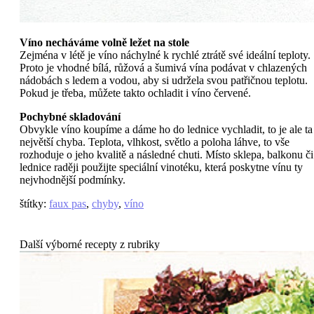
Víno necháváme volně ležet na stole
Zejména v létě je víno náchylné k rychlé ztrátě své ideální teploty.
Proto je vhodné bílá, růžová a šumivá vína podávat v chlazených
nádobách s ledem a vodou, aby si udržela svou patřičnou teplotu.
Pokud je třeba, můžete takto ochladit i víno červené.
Pochybné skladování
Obvykle víno koupíme a dáme ho do lednice vychladit, to je ale ta
největší chyba. Teplota, vlhkost, světlo a poloha láhve, to vše
rozhoduje o jeho kvalitě a následné chuti. Místo sklepa, balkonu či
lednice raději použijte speciální vinotéku, která poskytne vínu ty
nejvhodnější podmínky.
štítky
:
faux pas
,
chyby
,
víno
Další výborné recepty z rubriky