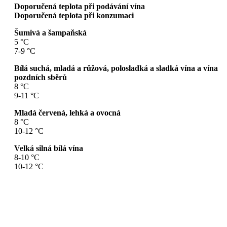
Doporučená teplota při podávání vína
Doporučená teplota při konzumaci
Šumivá a šampaňská
5 °C
7-9 °C
Bílá suchá, mladá a růžová, polosladká a sladká vína a vína
pozdních sběrů
8 °C
9-11 °C
Mladá červená, lehká a ovocná
8 °C
10-12 °C
Velká silná bílá vína
8-10 °C
10-12 °C