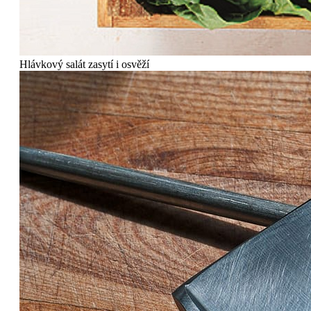
Hlávkový salát zasytí i osvěží