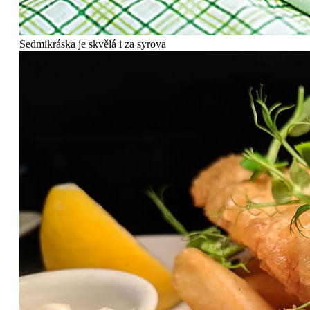
Sedmikráska je skvělá i za syrova