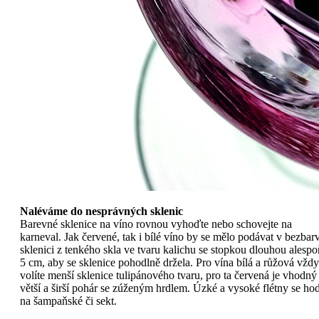
Naléváme do nesprávných sklenic
Barevné sklenice na víno rovnou vyhoďte nebo schovejte na
karneval. Jak červené, tak i bílé víno by se mělo podávat v bezbar
sklenici z tenkého skla ve tvaru kalichu se stopkou dlouhou alespo
5 cm, aby se sklenice pohodlně držela. Pro vína bílá a růžová vždy
volíte menší sklenice tulipánového tvaru, pro ta červená je vhodný
větší a širší pohár se zúženým hrdlem. Úzké a vysoké flétny se hod
na šampaňské či sekt.