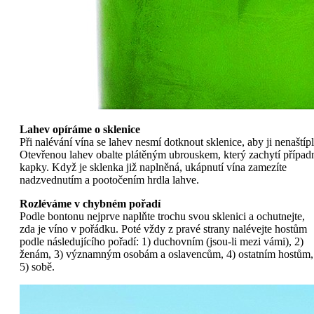
Lahev opíráme o sklenice
Při nalévání vína se lahev nesmí dotknout sklenice, aby ji nenaštípl
Otevřenou lahev obalte plátěným ubrouskem, který zachytí případ
kapky. Když je sklenka již naplněná, ukápnutí vína zamezíte
nadzvednutím a pootočením hrdla lahve.
Rozléváme v chybném pořadí
Podle bontonu nejprve naplňte trochu svou sklenici a ochutnejte,
zda je víno v pořádku. Poté vždy z pravé strany nalévejte hostům
podle následujícího pořadí: 1) duchovním (jsou-li mezi vámi), 2)
ženám, 3) významným osobám a oslavencům, 4) ostatním hostům,
5) sobě.