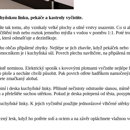
ňskou linku, pekáče a kastroly vyčistíte.
te tak tomu, aby vznikaly velké plochy a silné vrstvy usazenin. Co si a
a čištění trub nebo roztok jemného mýdla s vodou v poměru 1:1. Poté t
, která odmašťuje a dezinfikuje.
hu občas připálené zbytky. Nejlépe se jich zbavíte, když pekáček nebo 
íkem je i kuchyňská sůl. Povrch plechu navlhčete, na připálená místa
 jistě neminou. Elektrický sporák s kovovými plotnami vyčistíte nejl
po ploše a necháte chvíli působit. Pak povrch otřete hadříkem namoče
jete zmačkaný alobal.
špiní i deska kuchyňské linky. Přilnuté nečistoty odstraníte slanou, mí
 přeleštěte suchou utěrkou. Pokud je deska polepená od těsta, posypte 
kuchyňské linky. K jejich vyčistění použijte jednorázové vlhčené utěr
ztracený lesk, když ho potřete solí a octem a na závěr opláchnete vlažn