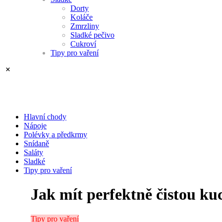
Dorty
Koláče
Zmrzliny
Sladké pečivo
Cukroví
Tipy pro vaření
Hlavní chody
Nápoje
Polévky a předkrmy
Snídaně
Saláty
Sladké
Tipy pro vaření
Jak mít perfektně čistou k
Tipy pro vaření