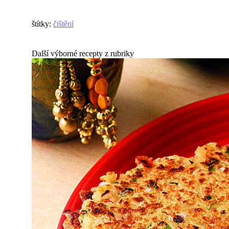
štítky
:
čištění
Další výborné recepty z rubriky