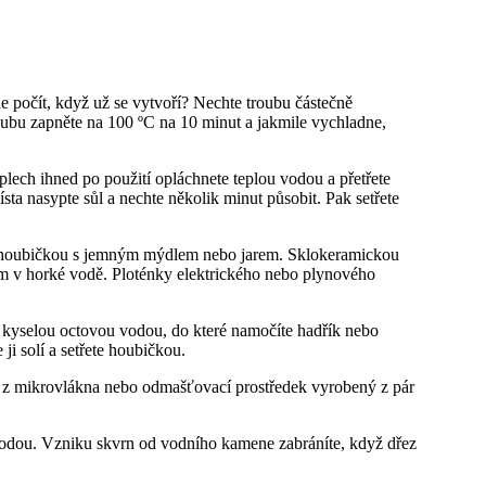
le počít, když už se vytvoří? Nechte troubu částečně
roubu zapněte na 100 ºC na 10 minut a jakmile vychladne,
plech ihned po použití opláchnete teplou vodou a přetřete
 nasypte sůl a nechte několik minut působit. Pak setřete
épe houbičkou s jemným mýdlem nebo jarem. Sklokeramickou
ným v horké vodě. Ploténky elektrického nebo plynového
rně kyselou octovou vodou, do které namočíte hadřík nebo
ji solí a setřete houbičkou.
ky z mikrovlákna nebo odmašťovací prostředek vyrobený z pár
ou vodou. Vzniku skvrn od vodního kamene zabráníte, když dřez