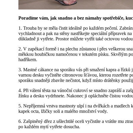
Poradíme vám, jak snadno a bez námahy spotřebiče, kuchy
1. Trouba by se měla čistit ideálně po každém pečení. Zabrání
vychladnout a pak na stěny nastříkejte speciální přípravek n
důkladně ji vytřete. Prostor můžete vytřít také octovou vodou
2. V zapékací formě i na plechu zůstanou i přes veškerou sna
měkkou houbičkou namočenou v tekutém písku. Skvělým pomocn
hadříkem.
3. Mastné cákance na sporáku vás při smažení kapra a řízků
varnou desku vyčistěte citronovou šťávou, kterou rozetřete 
sporáku snadněji zbavíte nečistot, když místo drátěnky použi
4. Při válení těsta na vánoční cukroví se snadno zapráší a za
žínku a desku vydrhnete. Nakonec ji opláchněte čistou vodou a
5. Nepříjemná vrstva mastnoty ulpí i na dvířkách a madlech 
kapek octa, lžičky soli a malého množství vody.
6. Zašpiněný dřez z ušlechtilé oceli vyčistíte a vrátíte mu 
po každém mytí vytřete dosucha.